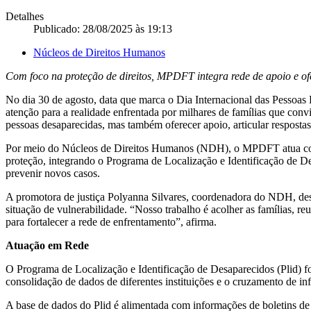
Detalhes
Publicado: 28/08/2025 às 19:13
Núcleos de Direitos Humanos
Com foco na proteção de direitos, MPDFT integra rede de apoio e ofe
No dia 30 de agosto, data que marca o Dia Internacional das Pessoas 
atenção para a realidade enfrentada por milhares de famílias que conv
pessoas desaparecidas, mas também oferecer apoio, articular respostas r
Por meio do Núcleos de Direitos Humanos (NDH), o MPDFT atua com 
proteção, integrando o Programa de Localização e Identificação de Des
prevenir novos casos.
A promotora de justiça Polyanna Silvares, coordenadora do NDH, dest
situação de vulnerabilidade. “Nosso trabalho é acolher as famílias, r
para fortalecer a rede de enfrentamento”, afirma.
Atuação em Rede
O Programa de Localização e Identificação de Desaparecidos (Plid)
consolidação de dados de diferentes instituições e o cruzamento de in
A base de dados do Plid é alimentada com informações de boletins de oco