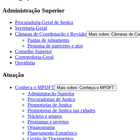
the
screen
Administração Superior
reader
to
Procuradoria-Geral de Justiça
help
Secretaria-Geral
you
Câmaras de Coordenação e Revisão
Mais sobre: Câmaras de Co
navigate
Pautas de julgamento
and
Pesquisa de pareceres e atos
interact
Conselho Superior
with
Corregedoria-Geral
the
Ouvidoria
content.
Atuação
Conheça o MPDFT
Mais sobre: Conheça o MPDFT
Administração Superior
Procuradorias de Justiça
Promotorias de Justiça
Promotorias de Justiça nas cidades
Núcleos e grupos
Programas e projetos
Organograma
Planejamento Estratégico
Gestão de Documentos