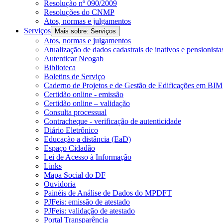
Resolução nº 090/2009
Resoluções do CNMP
Atos, normas e julgamentos
Serviços
Mais sobre: Serviços
Atos, normas e julgamentos
Atualização de dados cadastrais de inativos e pensionista
Autenticar Neogab
Biblioteca
Boletins de Serviço
Caderno de Projetos e de Gestão de Edificações em BIM
Certidão online - emissão
Certidão online – validação
Consulta processual
Contracheque - verificação de autenticidade
Diário Eletrônico
Educação a distância (EaD)
Espaço Cidadão
Lei de Acesso à Informação
Links
Mapa Social do DF
Ouvidoria
Painéis de Análise de Dados do MPDFT
PJFeis: emissão de atestado
PJFeis: validação de atestado
Portal Transparência