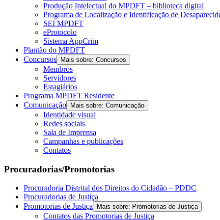
Produção Intelectual do MPDFT – biblioteca digital
Programa de Localização e Identificação de Desapareci
SEI MPDFT
eProtocolo
Sistema AppCrim
Plantão do MPDFT
Concursos
Mais sobre: Concursos
Membros
Servidores
Estagiários
Programa MPDFT Residente
Comunicação
Mais sobre: Comunicação
Identidade visual
Redes sociais
Sala de Imprensa
Campanhas e publicações
Contatos
Procuradorias/Promotorias
Procuradoria Distrital dos Direitos do Cidadão – PDDC
Procuradorias de Justiça
Promotorias de Justiça
Mais sobre: Promotorias de Justiça
Contatos das Promotorias de Justiça