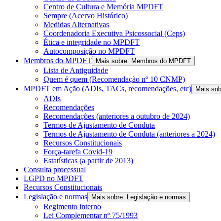
Centro de Cultura e Memória MPDFT
Sempre (Acervo Histórico)
Medidas Alternativas
Coordenadoria Executiva Psicossocial (Ceps)
Ética e integridade no MPDFT
Autocomposição no MPDFT
Membros do MPDFT
Mais sobre: Membros do MPDFT
Lista de Antiguidade
Quem é quem (Recomendação nº 10 CNMP)
MPDFT em Ação (ADIs, TACs, recomendações, etc)
Mais so
ADIs
Recomendações
Recomendações (anteriores a outubro de 2024)
Termos de Ajustamento de Conduta
Termos de Ajustamento de Conduta (anteriores a 2024)
Recursos Constitucionais
Força-tarefa Covid-19
Estatísticas (a partir de 2013)
Consulta processual
LGPD no MPDFT
Recursos Constitucionais
Legislação e normas
Mais sobre: Legislação e normas
Regimento interno
Lei Complementar nº 75/1993