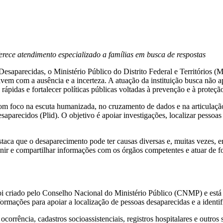
rece atendimento especializado a famílias em busca de respostas
Desaparecidas, o Ministério Público do Distrito Federal e Territórios
ivem com a ausência e a incerteza. A atuação da instituição busca não a
ápidas e fortalecer políticas públicas voltadas à prevenção e à proteção
foco na escuta humanizada, no cruzamento de dados e na articulaçã
aparecidos (Plid). O objetivo é apoiar investigações, localizar pessoas
aca que o desaparecimento pode ter causas diversas e, muitas vezes, 
eunir e compartilhar informações com os órgãos competentes e atuar de f
 foi criado pelo Conselho Nacional do Ministério Público (CNMP) e e
formações para apoiar a localização de pessoas desaparecidas e a identi
rrência, cadastros socioassistenciais, registros hospitalares e outros s