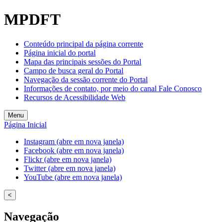
Welcome
MPDFT
to
All
in
Conteúdo principal da página corrente
One
Página inicial do portal
Accessibility
Mapa das principais sessões do Portal
screen
Campo de busca geral do Portal
reader.
Navegação da sessão corrente do Portal
To
Informações de contato, por meio do canal Fale Conosco
start
Recursos de Acessibilidade Web
the
All
Menu
in
Página Inicial
One
Accessibility
Instagram (abre em nova janela)
screen
Facebook (abre em nova janela)
reader,
Flickr (abre em nova janela)
press
Twitter (abre em nova janela)
"Ctrl
YouTube (abre em nova janela)
+
/".
<
This
shortcut
Navegação
activates