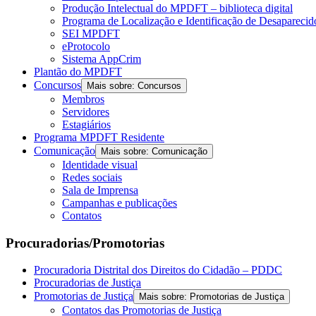
Produção Intelectual do MPDFT – biblioteca digital
Programa de Localização e Identificação de Desapareci
SEI MPDFT
eProtocolo
Sistema AppCrim
Plantão do MPDFT
Concursos
Mais sobre: Concursos
Membros
Servidores
Estagiários
Programa MPDFT Residente
Comunicação
Mais sobre: Comunicação
Identidade visual
Redes sociais
Sala de Imprensa
Campanhas e publicações
Contatos
Procuradorias/Promotorias
Procuradoria Distrital dos Direitos do Cidadão – PDDC
Procuradorias de Justiça
Promotorias de Justiça
Mais sobre: Promotorias de Justiça
Contatos das Promotorias de Justiça