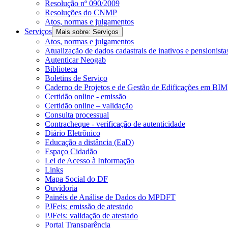
Resolução nº 090/2009
Resoluções do CNMP
Atos, normas e julgamentos
Serviços
Mais sobre: Serviços
Atos, normas e julgamentos
Atualização de dados cadastrais de inativos e pensionista
Autenticar Neogab
Biblioteca
Boletins de Serviço
Caderno de Projetos e de Gestão de Edificações em BIM
Certidão online - emissão
Certidão online – validação
Consulta processual
Contracheque - verificação de autenticidade
Diário Eletrônico
Educação a distância (EaD)
Espaço Cidadão
Lei de Acesso à Informação
Links
Mapa Social do DF
Ouvidoria
Painéis de Análise de Dados do MPDFT
PJFeis: emissão de atestado
PJFeis: validação de atestado
Portal Transparência