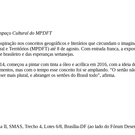
o Espaço Cultural do MPDFT
nspiração nos conceitos geográficos e literários que circundam o imaginá
ral e Territórios (MPDFT) até 8 de agosto. Com entrada franca, a expo
ior brasileiro e das esperanças sertanejas.
014, começou a pintar com tinta a óleo e acrílica em 2016, com a ideia de 
amentos, mas com o tempo esse conceito foi se ampliando. “O sertão não
 ser mais plural, e abranger os sertões do Brasil todo”, afirma.
a II, SMAS, Trecho 4, Lotes 6/8, Brasília-DF (ao lado do Fórum Dese