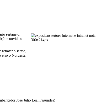
rio sertanejo,
sição convida o
retratar o sertão,
 é só o Nordeste,
mbargador José Júlio Leal Fagundes)