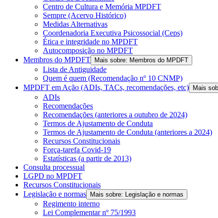
Centro de Cultura e Memória MPDFT
Sempre (Acervo Histórico)
Medidas Alternativas
Coordenadoria Executiva Psicossocial (Ceps)
Ética e integridade no MPDFT
Autocomposição no MPDFT
Membros do MPDFT
Mais sobre: Membros do MPDFT
Lista de Antiguidade
Quem é quem (Recomendação nº 10 CNMP)
MPDFT em Ação (ADIs, TACs, recomendações, etc)
Mais so
ADIs
Recomendações
Recomendações (anteriores a outubro de 2024)
Termos de Ajustamento de Conduta
Termos de Ajustamento de Conduta (anteriores a 2024)
Recursos Constitucionais
Força-tarefa Covid-19
Estatísticas (a partir de 2013)
Consulta processual
LGPD no MPDFT
Recursos Constitucionais
Legislação e normas
Mais sobre: Legislação e normas
Regimento interno
Lei Complementar nº 75/1993