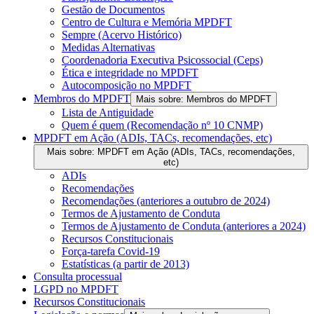
Gestão de Documentos
Centro de Cultura e Memória MPDFT
Sempre (Acervo Histórico)
Medidas Alternativas
Coordenadoria Executiva Psicossocial (Ceps)
Ética e integridade no MPDFT
Autocomposição no MPDFT
Membros do MPDFT
Mais sobre: Membros do MPDFT
Lista de Antiguidade
Quem é quem (Recomendação nº 10 CNMP)
MPDFT em Ação (ADIs, TACs, recomendações, etc)
Mais sobre: MPDFT em Ação (ADIs, TACs, recomendações,
etc)
ADIs
Recomendações
Recomendações (anteriores a outubro de 2024)
Termos de Ajustamento de Conduta
Termos de Ajustamento de Conduta (anteriores a 2024)
Recursos Constitucionais
Força-tarefa Covid-19
Estatísticas (a partir de 2013)
Consulta processual
LGPD no MPDFT
Recursos Constitucionais