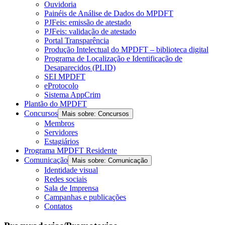
Ouvidoria
Painéis de Análise de Dados do MPDFT
PJFeis: emissão de atestado
PJFeis: validação de atestado
Portal Transparência
Produção Intelectual do MPDFT – biblioteca digital
Programa de Localização e Identificação de
Desaparecidos (PLID)
SEI MPDFT
eProtocolo
Sistema AppCrim
Plantão do MPDFT
Concursos
Mais sobre: Concursos
Membros
Servidores
Estagiários
Programa MPDFT Residente
Comunicação
Mais sobre: Comunicação
Identidade visual
Redes sociais
Sala de Imprensa
Campanhas e publicações
Contatos