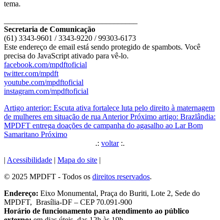
tema.
__________________________________
Secretaria de Comunicação
(61) 3343-9601 / 3343-9220 / 99303-6173
Este endereço de email está sendo protegido de spambots. Você
precisa do JavaScript ativado para vê-lo.
facebook.com/mpdftoficial
twitter.com/mpdft
youtube.com/mpdftoficial
instagram.com/mpdftoficial
Artigo anterior: Escuta ativa fortalece luta pelo direito à maternagem
de mulheres em situação de rua
Anterior
Próximo artigo: Brazlândia:
MPDFT entrega doações de campanha do agasalho ao Lar Bom
Samaritano
Próximo
.:
voltar
:.
|
Acessibilidade
|
Mapa do site
|
© 2025 MPDFT - Todos os
direitos reservados
.
Endereço:
Eixo Monumental, Praça do Buriti, Lote 2, Sede do
MPDFT, Brasília-DF – CEP 70.091-900
Horário de funcionamento para atendimento ao público
externo:
em dias úteis, das 12h às 19h