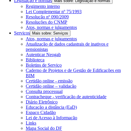
Legislação e normas
Mais sobre: Legislação e normas
Regimento interno
Lei Complementar nº 75/1993
Resolução nº 090/2009
Resoluções do CNMP
Atos, normas e julgamentos
Serviços
Mais sobre: Serviços
Atos, normas e julgamentos
Atualização de dados cadastrais de inativos e
pensionistas
Autenticar Neogab
Biblioteca
Boletins de Serviço
Caderno de Projetos e de Gestão de Edificações em
BIM
Certidão online - emissão
Certidão online – validação
Consulta processual
Contracheque - verificação de autenticidade
Diário Eletrônico
Educação a distância (EaD)
Espaço Cidadão
Lei de Acesso à Informação
Links
Mapa Social do DF