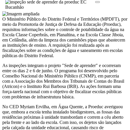
O Ministério Público do Distrito Federal e Territórios (MPDFT), por
meio da Promotoria de Justiça de Defesa da Educação (Proeduc),
requisitou informações sobre o controle de potabilidade da água na
Escola Classe Coperbrás, em Planaltina, e na Escola Classe Jiboia,
em Ceilândia, além da limpeza dos caminhões pipas que abastecem
as instituições de ensino. A requisição foi realizada após as
fiscalizações sobre as condições de água e saneamento em escolas
públicas do Distrito Federal.
As inspeções integram o projeto "Sede de aprender" e ocorreram
entre os dias 2 e 6 de junho. O programa foi desenvolvido pelo
Conselho Nacional do Ministério Público (CNMP), em parceria
com a Associação dos Membros dos Tribunais de Contas do Brasil
(Atricon) e o Instituto Rui Barbosa (IRB). As ações formam uma
força-tarefa nacional com o objetivo de fiscalizar escolas públicas
com problemas de infraestrutura básica.
No CED Myriam Ervilha, em Água Quente, a Proeduc averiguou
que, embora a escola tenha instalado biodigestores, as fossas das
residências próximas à unidade transbordam e correm a céu aberto
pela frente e ao lado da escola. Com isso, os dejetos são lançados
pela calçada da unidade educacional, causando risco de