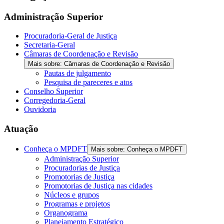
the
screen
Administração Superior
reader
to
Procuradoria-Geral de Justiça
help
Secretaria-Geral
you
Câmaras de Coordenação e Revisão
navigate
Mais sobre: Câmaras de Coordenação e Revisão
and
Pautas de julgamento
interact
Pesquisa de pareceres e atos
with
Conselho Superior
the
Corregedoria-Geral
content.
Ouvidoria
Atuação
Conheça o MPDFT
Mais sobre: Conheça o MPDFT
Administração Superior
Procuradorias de Justiça
Promotorias de Justiça
Promotorias de Justiça nas cidades
Núcleos e grupos
Programas e projetos
Organograma
Planejamento Estratégico