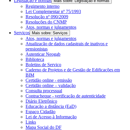
Legislação e normas
Mais sobre: Legislação e normas
Regimento interno
Lei Complementar nº 75/1993
Resolução nº 090/2009
Resoluções do CNMP
Atos, normas e julgamentos
Serviços
Mais sobre: Serviços
Atos, normas e julgamentos
Atualização de dados cadastrais de inativos e
pensionistas
Autenticar Neogab
Biblioteca
Boletins de Serviço
Caderno de Projetos e de Gestão de Edificações em
BIM
Certidão online - emissão
Certidão online – validação
Consulta processual
Contracheque - verificação de autenticidade
Diário Eletrônico
Educação a distância (EaD)
Espaço Cidadão
Lei de Acesso à Informação
Links
Mapa Social do DF