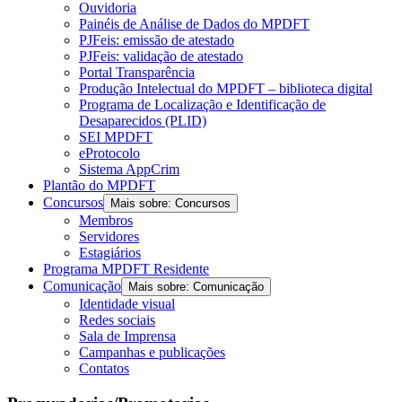
Ouvidoria
Painéis de Análise de Dados do MPDFT
PJFeis: emissão de atestado
PJFeis: validação de atestado
Portal Transparência
Produção Intelectual do MPDFT – biblioteca digital
Programa de Localização e Identificação de
Desaparecidos (PLID)
SEI MPDFT
eProtocolo
Sistema AppCrim
Plantão do MPDFT
Concursos
Mais sobre: Concursos
Membros
Servidores
Estagiários
Programa MPDFT Residente
Comunicação
Mais sobre: Comunicação
Identidade visual
Redes sociais
Sala de Imprensa
Campanhas e publicações
Contatos