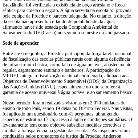
Brazlândia, foi verificada a existência de poço artesiano e fossa
séptica para coleta do esgoto. A água servida na escola foi provada
pela equipe da Proeduc e pareceu adequada. No entanto, a direção
da escola não apresentou o laudo de potabilidade da água,
afirmando haver sido testada pela Companhia Ambiental de
Saneamento do DF (Caesb) no segundo semestre do ano passado.
Sede de aprender
Entre 2 e 6 de junho, a Proeduc participou da força-tarefa nacional
de fiscalização das escolas públicas rurais com alguma deficiência
de infraestrutura básica, como falta de água potável, abastecimento
regular, esgotamento sanitário e banheiros. A participação do
MPDFT integra a fiscalização nacional coordenada, alinhada aos
Objetivos de Desenvolvimento Sustentável (ODS) da Organização
das Nações Unidas (ONU), especialmente no que se refere à
garantia de acesso universal à água potável e ao saneamento básico.
Nesse período, foram realizadas vistorias em 2.070 unidades de
ensino de todo País, sendo 19 delas no Distrito Federal. Nas visitas,
foi aplicado um questionário com 41 perguntas, abrangendo
aspectos da estrutura física, acesso à água e condições sanitárias. O
levantamento tem como objetivo subsidiar medidas corretivas e
ampliar a transparência na gestão das escolas. As inspeções foram
conduzidas pelos promotores de justiça da Proeduc Anderson