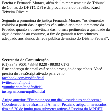
Pereira e Fernanda Moraes, além de um representante do Tribunal
de Contas do DF (TCDF) e da procuradora do trabalho, Karol
Teixeira Oliveira.
Segundo a promotora de justiça Fernanda Moraes, "os elementos
colhidos a partir das inspeções vão subsidiar o monitoramento da
Proeduc quanto à observância das normas pertinentes à qualidade da
água destinada ao consumo, a fim de garantir o fornecimento
adequado aos alunos da rede pública de ensino do Distrito Federal".
__________________________________
Secretaria de Comunicação
(61) 3343-9601 / 3343-9220 / 99303-6173
Este endereço de email está sendo protegido de spambots. Você
precisa do JavaScript ativado para vê-lo.
facebook.com/mpdftoficial
twitter.com/mpdft
youtube.com/mpdftoficial
instagram.com/mpdftoficial
Artigo anterior: "Promotor por um dia": estudantes conhecem a
Coordenadoria de Brasília II
Anterior
Próximo artigo: Interessados
têm até 30 de junho para submeter artigos à Revista do MPDFT