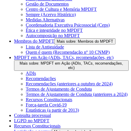
Gestão de Documentos
Centro de Cultura e Memória MPDFT
Sempre (Acervo Histórico)
Medidas Alternativas
Coordenadoria Executiva Psicossocial (Ceps)
Ética e integridade no MPDFT
Autocomposição no MPDFT
Membros do MPDFT
Mais sobre: Membros do MPDFT
Lista de Antiguidade
Quem é quem (Recomendação nº 10 CNMP)
MPDFT em Ação (ADIs, TACs, recomendações, etc)
Mais sobre: MPDFT em Ação (ADIs, TACs, recomendações,
etc)
ADIs
Recomendações
Recomendações (anteriores a outubro de 2024)
Termos de Ajustamento de Conduta
Termos de Ajustamento de Conduta (anteriores a 2024)
Recursos Constitucionais
Força-tarefa Covid-19
Estatísticas (a partir de 2013)
Consulta processual
LGPD no MPDFT
Recursos Constitucionais