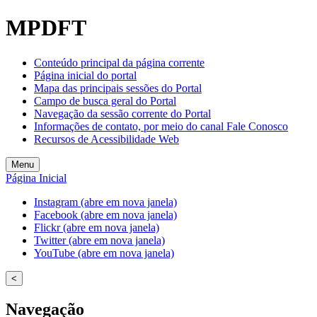
Welcome
MPDFT
to
All
in
Conteúdo principal da página corrente
One
Página inicial do portal
Accessibility
Mapa das principais sessões do Portal
screen
Campo de busca geral do Portal
reader.
Navegação da sessão corrente do Portal
To
Informações de contato, por meio do canal Fale Conosco
start
Recursos de Acessibilidade Web
the
All
Menu
in
Página Inicial
One
Accessibility
Instagram (abre em nova janela)
screen
Facebook (abre em nova janela)
reader,
Flickr (abre em nova janela)
press
Twitter (abre em nova janela)
"Ctrl
YouTube (abre em nova janela)
+
/".
<
This
shortcut
Navegação
activates