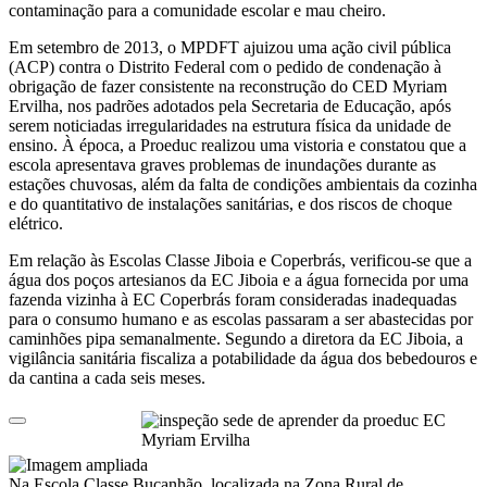
contaminação para a comunidade escolar e mau cheiro.
Em setembro de 2013, o MPDFT ajuizou uma ação civil pública
(ACP) contra o Distrito Federal com o pedido de condenação à
obrigação de fazer consistente na reconstrução do CED Myriam
Ervilha, nos padrões adotados pela Secretaria de Educação, após
serem noticiadas irregularidades na estrutura física da unidade de
ensino. À época, a Proeduc realizou uma vistoria e constatou que a
escola apresentava graves problemas de inundações durante as
estações chuvosas, além da falta de condições ambientais da cozinha
e do quantitativo de instalações sanitárias, e dos riscos de choque
elétrico.
Em relação às Escolas Classe Jiboia e Coperbrás, verificou-se que a
água dos poços artesianos da EC Jiboia e a água fornecida por uma
fazenda vizinha à EC Coperbrás foram consideradas inadequadas
para o consumo humano e as escolas passaram a ser abastecidas por
caminhões pipa semanalmente. Segundo a diretora da EC Jiboia, a
vigilância sanitária fiscaliza a potabilidade da água dos bebedouros e
da cantina a cada seis meses.
Na Escola Classe Bucanhão, localizada na Zona Rural de