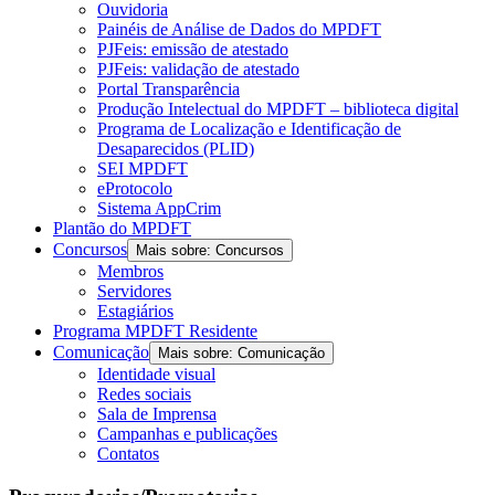
Ouvidoria
Painéis de Análise de Dados do MPDFT
PJFeis: emissão de atestado
PJFeis: validação de atestado
Portal Transparência
Produção Intelectual do MPDFT – biblioteca digital
Programa de Localização e Identificação de
Desaparecidos (PLID)
SEI MPDFT
eProtocolo
Sistema AppCrim
Plantão do MPDFT
Concursos
Mais sobre: Concursos
Membros
Servidores
Estagiários
Programa MPDFT Residente
Comunicação
Mais sobre: Comunicação
Identidade visual
Redes sociais
Sala de Imprensa
Campanhas e publicações
Contatos