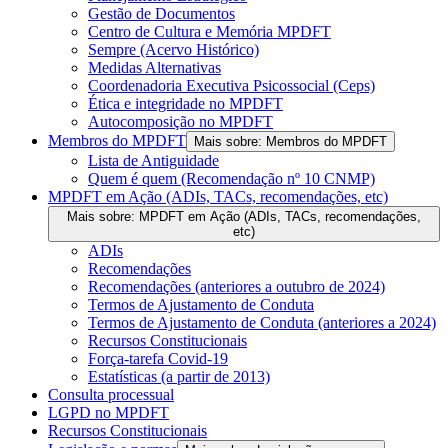
Gestão de Documentos
Centro de Cultura e Memória MPDFT
Sempre (Acervo Histórico)
Medidas Alternativas
Coordenadoria Executiva Psicossocial (Ceps)
Ética e integridade no MPDFT
Autocomposição no MPDFT
Membros do MPDFT
Mais sobre: Membros do MPDFT
Lista de Antiguidade
Quem é quem (Recomendação nº 10 CNMP)
MPDFT em Ação (ADIs, TACs, recomendações, etc)
Mais sobre: MPDFT em Ação (ADIs, TACs, recomendações,
etc)
ADIs
Recomendações
Recomendações (anteriores a outubro de 2024)
Termos de Ajustamento de Conduta
Termos de Ajustamento de Conduta (anteriores a 2024)
Recursos Constitucionais
Força-tarefa Covid-19
Estatísticas (a partir de 2013)
Consulta processual
LGPD no MPDFT
Recursos Constitucionais