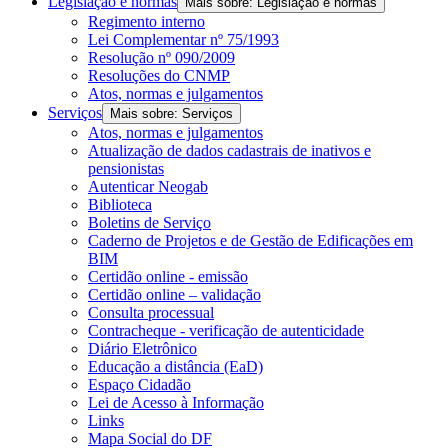
Legislação e normas
Mais sobre: Legislação e normas
Regimento interno
Lei Complementar nº 75/1993
Resolução nº 090/2009
Resoluções do CNMP
Atos, normas e julgamentos
Serviços
Mais sobre: Serviços
Atos, normas e julgamentos
Atualização de dados cadastrais de inativos e
pensionistas
Autenticar Neogab
Biblioteca
Boletins de Serviço
Caderno de Projetos e de Gestão de Edificações em
BIM
Certidão online - emissão
Certidão online – validação
Consulta processual
Contracheque - verificação de autenticidade
Diário Eletrônico
Educação a distância (EaD)
Espaço Cidadão
Lei de Acesso à Informação
Links
Mapa Social do DF