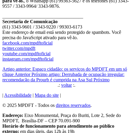
para vê-lo.
, o Whatsapp (61) 99363-5627 e os telefones (61) 3343-
9557 / 3343-9964/ 3343-9876.
__________________________________
Secretaria de Comunicação
(61) 3343-9601 / 3343-9220 / 99303-6173
Este endereço de email está sendo protegido de spambots. Você
precisa do JavaScript ativado para vê-lo.
facebook.com/mpdftoficial
twitter.com/mpdft
youtube.com/mpdftoficial
instagram.com/mpdftoficial
Artigo anterior: Espaço cidadão: os serviços do MPDFT em um só
clique
Anterior
Próximo artigo: Derrubada de ocupação irregular:
recomendação da Prourb é cumprida na Asa Sul
Próximo
.:
voltar
:.
|
Acessibilidade
|
Mapa do site
|
© 2025 MPDFT - Todos os
direitos reservados
.
Endereço:
Eixo Monumental, Praça do Buriti, Lote 2, Sede do
MPDFT, Brasília-DF – CEP 70.091-900
Horário de funcionamento para atendimento ao público
externo:
em dias úteis, das 12h às 19h