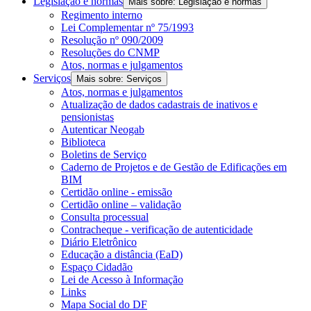
Legislação e normas
Mais sobre: Legislação e normas
Regimento interno
Lei Complementar nº 75/1993
Resolução nº 090/2009
Resoluções do CNMP
Atos, normas e julgamentos
Serviços
Mais sobre: Serviços
Atos, normas e julgamentos
Atualização de dados cadastrais de inativos e
pensionistas
Autenticar Neogab
Biblioteca
Boletins de Serviço
Caderno de Projetos e de Gestão de Edificações em
BIM
Certidão online - emissão
Certidão online – validação
Consulta processual
Contracheque - verificação de autenticidade
Diário Eletrônico
Educação a distância (EaD)
Espaço Cidadão
Lei de Acesso à Informação
Links
Mapa Social do DF