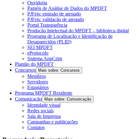
Ouvidoria
Painéis de Análise de Dados do MPDFT
PJFeis: emissão de atestado
PJFeis: validação de atestado
Portal Transparência
Produção Intelectual do MPDFT – biblioteca digital
Programa de Localização e Identificação de
Desaparecidos (PLID)
SEI MPDFT
eProtocolo
Sistema AppCrim
Plantão do MPDFT
Concursos
Mais sobre: Concursos
Membros
Servidores
Estagiários
Programa MPDFT Residente
Comunicação
Mais sobre: Comunicação
Identidade visual
Redes sociais
Sala de Imprensa
Campanhas e publicações
Contatos