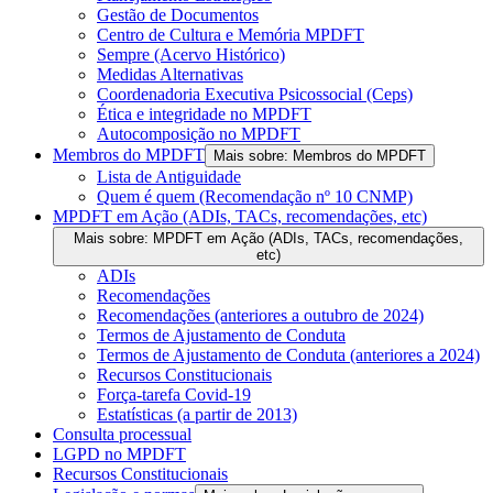
Gestão de Documentos
Centro de Cultura e Memória MPDFT
Sempre (Acervo Histórico)
Medidas Alternativas
Coordenadoria Executiva Psicossocial (Ceps)
Ética e integridade no MPDFT
Autocomposição no MPDFT
Membros do MPDFT
Mais sobre: Membros do MPDFT
Lista de Antiguidade
Quem é quem (Recomendação nº 10 CNMP)
MPDFT em Ação (ADIs, TACs, recomendações, etc)
Mais sobre: MPDFT em Ação (ADIs, TACs, recomendações,
etc)
ADIs
Recomendações
Recomendações (anteriores a outubro de 2024)
Termos de Ajustamento de Conduta
Termos de Ajustamento de Conduta (anteriores a 2024)
Recursos Constitucionais
Força-tarefa Covid-19
Estatísticas (a partir de 2013)
Consulta processual
LGPD no MPDFT
Recursos Constitucionais