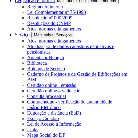
Legislação e normas
Mais sobre: Legislação e normas
Regimento interno
Lei Complementar nº 75/1993
Resolução nº 090/2009
Resoluções do CNMP
Atos, normas e julgamentos
Serviços
Mais sobre: Serviços
Atos, normas e julgamentos
Atualização de dados cadastrais de inativos e
pensionistas
Autenticar Neogab
Biblioteca
Boletins de Serviço
Caderno de Projetos e de Gestão de Edificações em
BIM
Certidão online - emissão
Certidão online – validação
Consulta processual
Contracheque - verificação de autenticidade
Diário Eletrônico
Educação a distância (EaD)
Espaço Cidadão
Lei de Acesso à Informação
Links
Mapa Social do DF