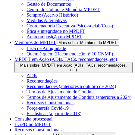
Gestão de Documentos
Centro de Cultura e Memória MPDFT
Sempre (Acervo Histórico)
Medidas Alternativas
Coordenadoria Executiva Psicossocial (Ceps)
Ética e integridade no MPDFT
Autocomposição no MPDFT
Membros do MPDFT
Mais sobre: Membros do MPDFT
Lista de Antiguidade
Quem é quem (Recomendação nº 10 CNMP)
MPDFT em Ação (ADIs, TACs, recomendações, etc)
Mais sobre: MPDFT em Ação (ADIs, TACs, recomendações,
etc)
ADIs
Recomendações
Recomendações (anteriores a outubro de 2024)
Termos de Ajustamento de Conduta
Termos de Ajustamento de Conduta (anteriores a 2024)
Recursos Constitucionais
Força-tarefa Covid-19
Estatísticas (a partir de 2013)
Consulta processual
LGPD no MPDFT
Recursos Constitucionais