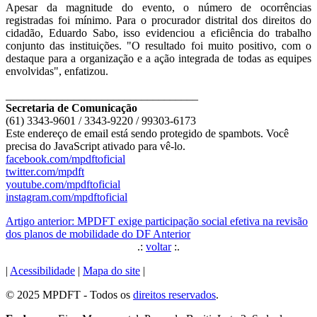
Apesar da magnitude do evento, o número de ocorrências
registradas foi mínimo. Para o procurador distrital dos direitos do
cidadão, Eduardo Sabo, isso evidenciou a eficiência do trabalho
conjunto das instituições. "O resultado foi muito positivo, com o
destaque para a organização e a ação integrada de todas as equipes
envolvidas", enfatizou.
__________________________________
Secretaria de Comunicação
(61) 3343-9601 / 3343-9220 / 99303-6173
Este endereço de email está sendo protegido de spambots. Você
precisa do JavaScript ativado para vê-lo.
facebook.com/mpdftoficial
twitter.com/mpdft
youtube.com/mpdftoficial
instagram.com/mpdftoficial
Artigo anterior: MPDFT exige participação social efetiva na revisão
dos planos de mobilidade do DF
Anterior
.:
voltar
:.
|
Acessibilidade
|
Mapa do site
|
© 2025 MPDFT - Todos os
direitos reservados
.