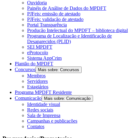
Ouvidoria
Painéis de Análise de Dados do MPDFT
PJFeis: emissão de atestado
PJFeis: validação de atestado
Portal Transparência
Produção Intelectual do MPDFT – biblioteca digital
Programa de Localização e Identificação de
Desaparecidos (PLID)
SEI MPDFT
eProtocolo
Sistema AppCrim
Plantão do MPDFT
Concursos
Mais sobre: Concursos
Membros
Servidores
Estagiários
Programa MPDFT Residente
Comunicação
Mais sobre: Comunicação
Identidade visual
Redes sociais
Sala de Imprensa
Campanhas e publicações
Contatos