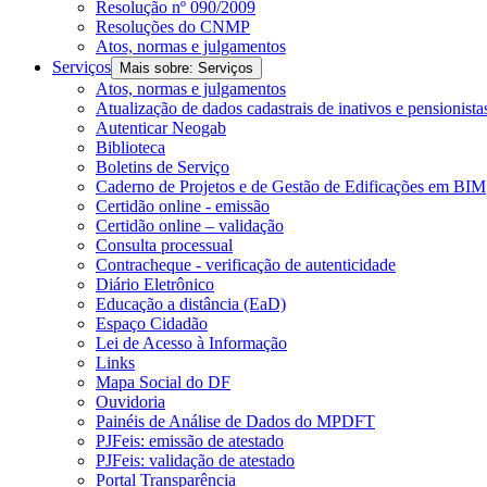
Resolução nº 090/2009
Resoluções do CNMP
Atos, normas e julgamentos
Serviços
Mais sobre: Serviços
Atos, normas e julgamentos
Atualização de dados cadastrais de inativos e pensionista
Autenticar Neogab
Biblioteca
Boletins de Serviço
Caderno de Projetos e de Gestão de Edificações em BIM
Certidão online - emissão
Certidão online – validação
Consulta processual
Contracheque - verificação de autenticidade
Diário Eletrônico
Educação a distância (EaD)
Espaço Cidadão
Lei de Acesso à Informação
Links
Mapa Social do DF
Ouvidoria
Painéis de Análise de Dados do MPDFT
PJFeis: emissão de atestado
PJFeis: validação de atestado
Portal Transparência