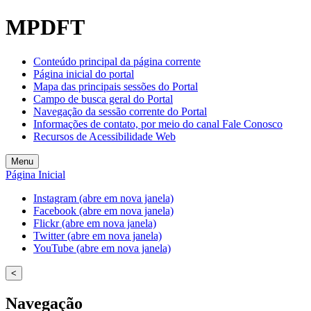
Welcome
MPDFT
to
All
in
Conteúdo principal da página corrente
One
Página inicial do portal
Accessibility
Mapa das principais sessões do Portal
screen
Campo de busca geral do Portal
reader.
Navegação da sessão corrente do Portal
To
Informações de contato, por meio do canal Fale Conosco
start
Recursos de Acessibilidade Web
the
All
Menu
in
Página Inicial
One
Accessibility
Instagram (abre em nova janela)
screen
Facebook (abre em nova janela)
reader,
Flickr (abre em nova janela)
press
Twitter (abre em nova janela)
"Ctrl
YouTube (abre em nova janela)
+
/".
<
This
shortcut
Navegação
activates