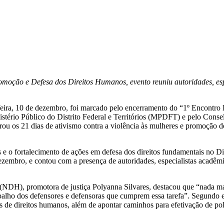
moção e Defesa dos Direitos Humanos, evento reuniu autoridades, esp
ira, 10 de dezembro, foi marcado pelo encerramento do “1º Encontro D
ério Público do Distrito Federal e Territórios (MPDFT) e pelo Conselh
 os 21 dias de ativismo contra a violência às mulheres e promoção do
s e o fortalecimento de ações em defesa dos direitos fundamentais no Dis
ezembro, e contou com a presença de autoridades, especialistas acadêm
NDH), promotora de justiça Polyanna Silvares, destacou que “nada mai
balho dos defensores e defensoras que cumprem essa tarefa”. Segundo e
s de direitos humanos, além de apontar caminhos para efetivação de polí