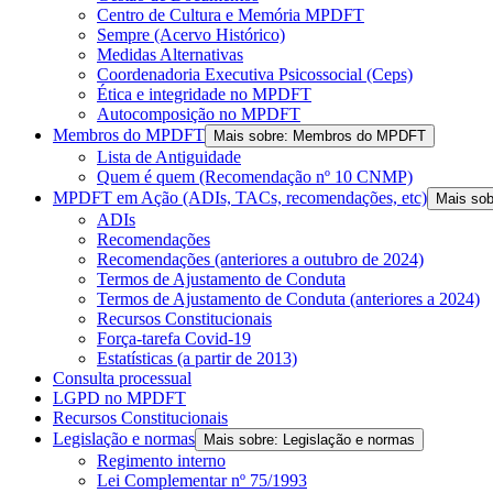
Centro de Cultura e Memória MPDFT
Sempre (Acervo Histórico)
Medidas Alternativas
Coordenadoria Executiva Psicossocial (Ceps)
Ética e integridade no MPDFT
Autocomposição no MPDFT
Membros do MPDFT
Mais sobre: Membros do MPDFT
Lista de Antiguidade
Quem é quem (Recomendação nº 10 CNMP)
MPDFT em Ação (ADIs, TACs, recomendações, etc)
Mais so
ADIs
Recomendações
Recomendações (anteriores a outubro de 2024)
Termos de Ajustamento de Conduta
Termos de Ajustamento de Conduta (anteriores a 2024)
Recursos Constitucionais
Força-tarefa Covid-19
Estatísticas (a partir de 2013)
Consulta processual
LGPD no MPDFT
Recursos Constitucionais
Legislação e normas
Mais sobre: Legislação e normas
Regimento interno
Lei Complementar nº 75/1993