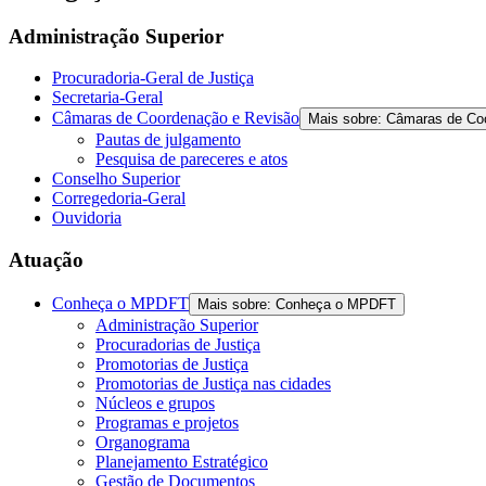
the
screen
Administração Superior
reader
to
Procuradoria-Geral de Justiça
help
Secretaria-Geral
you
Câmaras de Coordenação e Revisão
Mais sobre: Câmaras de Co
navigate
Pautas de julgamento
and
Pesquisa de pareceres e atos
interact
Conselho Superior
with
Corregedoria-Geral
the
Ouvidoria
content.
Atuação
Conheça o MPDFT
Mais sobre: Conheça o MPDFT
Administração Superior
Procuradorias de Justiça
Promotorias de Justiça
Promotorias de Justiça nas cidades
Núcleos e grupos
Programas e projetos
Organograma
Planejamento Estratégico
Gestão de Documentos