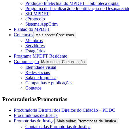
Produção Intelectual do MPDFT – biblioteca digital
Programa de Localização e Identificação de Desapareci
SEI MPDFT
eProtocolo
Sistema AppCrim
Plantão do MPDFT
Concursos
Mais sobre: Concursos
Membros
Servidores
Estagiários
Programa MPDFT Residente
Comunicação
Mais sobre: Comunicação
Identidade visual
Redes sociais
Sala de Imprensa
Campanhas e publicações
Contatos
Procuradorias/Promotorias
Procuradoria Distrital dos Direitos do Cidadão – PDDC
Procuradorias de Justiça
Promotorias de Justiça
Mais sobre: Promotorias de Justiça
Contatos das Promotorias de Justiça