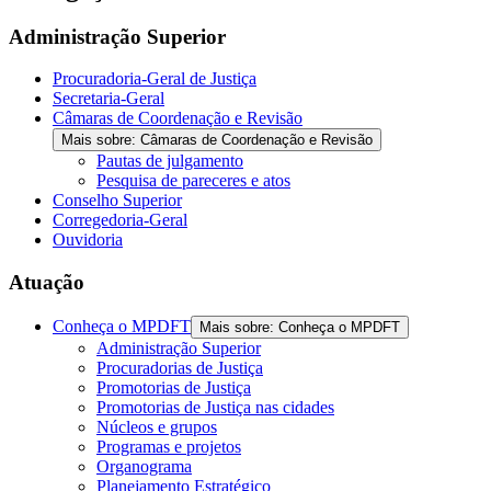
the
screen
Administração Superior
reader
to
Procuradoria-Geral de Justiça
help
Secretaria-Geral
you
Câmaras de Coordenação e Revisão
navigate
Mais sobre: Câmaras de Coordenação e Revisão
and
Pautas de julgamento
interact
Pesquisa de pareceres e atos
with
Conselho Superior
the
Corregedoria-Geral
content.
Ouvidoria
Atuação
Conheça o MPDFT
Mais sobre: Conheça o MPDFT
Administração Superior
Procuradorias de Justiça
Promotorias de Justiça
Promotorias de Justiça nas cidades
Núcleos e grupos
Programas e projetos
Organograma
Planejamento Estratégico