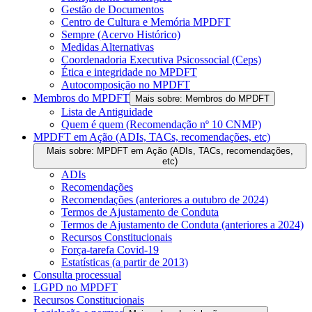
Gestão de Documentos
Centro de Cultura e Memória MPDFT
Sempre (Acervo Histórico)
Medidas Alternativas
Coordenadoria Executiva Psicossocial (Ceps)
Ética e integridade no MPDFT
Autocomposição no MPDFT
Membros do MPDFT
Mais sobre: Membros do MPDFT
Lista de Antiguidade
Quem é quem (Recomendação nº 10 CNMP)
MPDFT em Ação (ADIs, TACs, recomendações, etc)
Mais sobre: MPDFT em Ação (ADIs, TACs, recomendações,
etc)
ADIs
Recomendações
Recomendações (anteriores a outubro de 2024)
Termos de Ajustamento de Conduta
Termos de Ajustamento de Conduta (anteriores a 2024)
Recursos Constitucionais
Força-tarefa Covid-19
Estatísticas (a partir de 2013)
Consulta processual
LGPD no MPDFT
Recursos Constitucionais