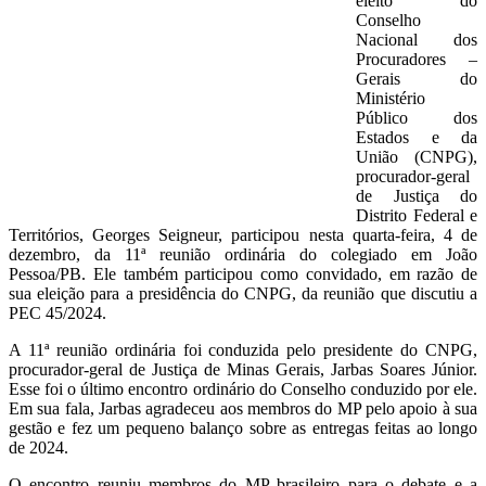
eleito do
Conselho
Nacional dos
Procuradores –
Gerais do
Ministério
Público dos
Estados e da
União (CNPG),
procurador-geral
de Justiça do
Distrito Federal e
Territórios, Georges Seigneur, participou nesta quarta-feira, 4 de
dezembro, da 11ª reunião ordinária do colegiado em João
Pessoa/PB. Ele também participou como convidado, em razão de
sua eleição para a presidência do CNPG, da reunião que discutiu a
PEC 45/2024.
A 11ª reunião ordinária foi conduzida pelo presidente do CNPG,
procurador-geral de Justiça de Minas Gerais, Jarbas Soares Júnior.
Esse foi o último encontro ordinário do Conselho conduzido por ele.
Em sua fala, Jarbas agradeceu aos membros do MP pelo apoio à sua
gestão e fez um pequeno balanço sobre as entregas feitas ao longo
de 2024.
O encontro reuniu membros do MP brasileiro para o debate e a