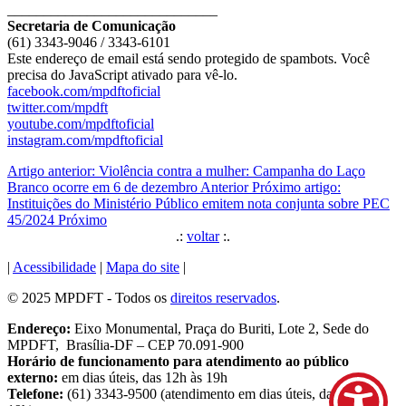
_____________________________
Secretaria de Comunicação
(61) 3343-9046 / 3343-6101
Este endereço de email está sendo protegido de spambots. Você
precisa do JavaScript ativado para vê-lo.
facebook.com/mpdftoficial
twitter.com/mpdft
youtube.com/mpdftoficial
instagram.com/mpdftoficial
Artigo anterior: Violência contra a mulher: Campanha do Laço
Branco ocorre em 6 de dezembro
Anterior
Próximo artigo:
Instituições do Ministério Público emitem nota conjunta sobre PEC
45/2024
Próximo
.:
voltar
:.
|
Acessibilidade
|
Mapa do site
|
© 2025 MPDFT - Todos os
direitos reservados
.
Endereço:
Eixo Monumental, Praça do Buriti, Lote 2, Sede do
MPDFT, Brasília-DF – CEP 70.091-900
Horário de funcionamento para atendimento ao público
externo:
em dias úteis, das 12h às 19h
Telefone:
(61) 3343-9500 (atendimento em dias úteis, das 9h às