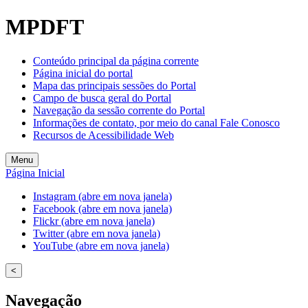
Welcome
MPDFT
to
All
in
Conteúdo principal da página corrente
One
Página inicial do portal
Accessibility
Mapa das principais sessões do Portal
screen
Campo de busca geral do Portal
reader.
Navegação da sessão corrente do Portal
To
Informações de contato, por meio do canal Fale Conosco
start
Recursos de Acessibilidade Web
the
All
Menu
in
Página Inicial
One
Accessibility
Instagram (abre em nova janela)
screen
Facebook (abre em nova janela)
reader,
Flickr (abre em nova janela)
press
Twitter (abre em nova janela)
"Ctrl
YouTube (abre em nova janela)
+
/".
<
This
shortcut
Navegação
activates