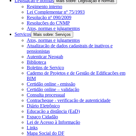
Legislação e normas
Mais sobre: Legislação e normas
Regimento interno
Lei Complementar nº 75/1993
Resolução nº 090/2009
Resoluções do CNMP
Atos, normas e julgamentos
Serviços
Mais sobre: Serviços
Atos, normas e julgamentos
Atualização de dados cadastrais de inativos e
pensionistas
Autenticar Neogab
Biblioteca
Boletins de Serviço
Caderno de Projetos e de Gestão de Edificações em
BIM
Certidão online - emissão
Certidão online – validação
Consulta processual
Contracheque - verificação de autenticidade
Diário Eletrônico
Educação a distância (EaD)
Espaço Cidadão
Lei de Acesso à Informação
Links
Mapa Social do DF