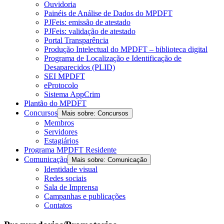
Ouvidoria
Painéis de Análise de Dados do MPDFT
PJFeis: emissão de atestado
PJFeis: validação de atestado
Portal Transparência
Produção Intelectual do MPDFT – biblioteca digital
Programa de Localização e Identificação de
Desaparecidos (PLID)
SEI MPDFT
eProtocolo
Sistema AppCrim
Plantão do MPDFT
Concursos
Mais sobre: Concursos
Membros
Servidores
Estagiários
Programa MPDFT Residente
Comunicação
Mais sobre: Comunicação
Identidade visual
Redes sociais
Sala de Imprensa
Campanhas e publicações
Contatos