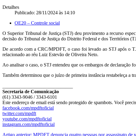
Detalhes
Publicado: 28/11/2024 às 14:10
OE20 – Controle social
O Superior Tribunal de Justiça (STJ) deu provimento a recurso espec
decisão do Tribunal de Justiça do Distrito Federal e dos Territórios
De acordo com a CRC/MPDFT, o caso foi levado ao STJ após o TJDF
relacionado ao réu Luiz Estevão de Oliveira Neto.
Ao analisar o caso, o STJ entendeu que os embargos de declaração fo
Também determinou que o juízo de primeira instância restabeleça a tr
_____________________________
Secretaria de Comunicação
(61) 3343-9046 / 3343-6101
Este endereço de email está sendo protegido de spambots. Você precis
facebook.com/mpdftoficial
twitter.com/mpdft
youtube.com/mpdftoficial
instagram.com/mpdftoficial
Artigo anterior: MPDFT denuncia quatro pessoas por assassinato de v