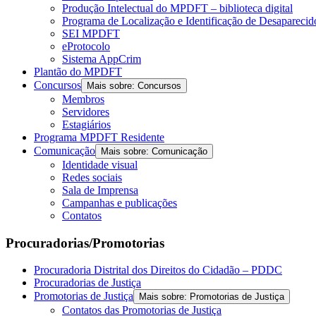
Produção Intelectual do MPDFT – biblioteca digital
Programa de Localização e Identificação de Desapareci
SEI MPDFT
eProtocolo
Sistema AppCrim
Plantão do MPDFT
Concursos
Mais sobre: Concursos
Membros
Servidores
Estagiários
Programa MPDFT Residente
Comunicação
Mais sobre: Comunicação
Identidade visual
Redes sociais
Sala de Imprensa
Campanhas e publicações
Contatos
Procuradorias/Promotorias
Procuradoria Distrital dos Direitos do Cidadão – PDDC
Procuradorias de Justiça
Promotorias de Justiça
Mais sobre: Promotorias de Justiça
Contatos das Promotorias de Justiça