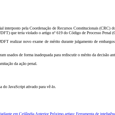
ial interposto pela Coordenação de Recursos Constitucionais (CRC) do
 (TJDFT) que teria violado o artigo nº 619 do Código de Processo Penal 
T realizar novo exame de mérito durante julgamento de embargos de 
ram usados de forma inadequada para rediscutir o mérito da decisão an
amitação da ação penal.
a do JavaScript ativado para vê-lo.
igilante em Ceilândia
Anterior
Próximo artigo: Ferramenta de inteligê