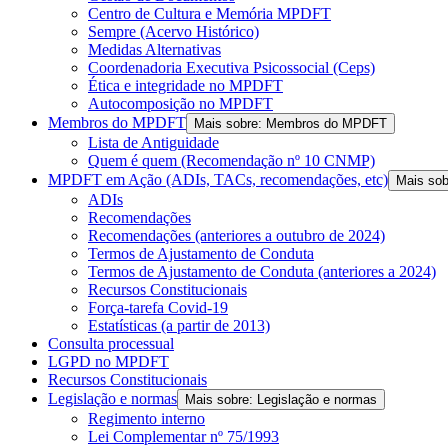
Centro de Cultura e Memória MPDFT
Sempre (Acervo Histórico)
Medidas Alternativas
Coordenadoria Executiva Psicossocial (Ceps)
Ética e integridade no MPDFT
Autocomposição no MPDFT
Membros do MPDFT
Mais sobre: Membros do MPDFT
Lista de Antiguidade
Quem é quem (Recomendação nº 10 CNMP)
MPDFT em Ação (ADIs, TACs, recomendações, etc)
Mais so
ADIs
Recomendações
Recomendações (anteriores a outubro de 2024)
Termos de Ajustamento de Conduta
Termos de Ajustamento de Conduta (anteriores a 2024)
Recursos Constitucionais
Força-tarefa Covid-19
Estatísticas (a partir de 2013)
Consulta processual
LGPD no MPDFT
Recursos Constitucionais
Legislação e normas
Mais sobre: Legislação e normas
Regimento interno
Lei Complementar nº 75/1993