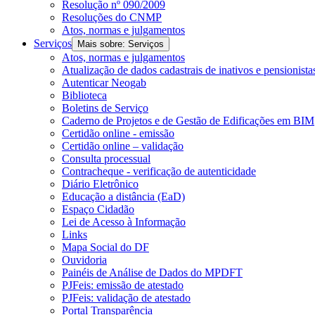
Resolução nº 090/2009
Resoluções do CNMP
Atos, normas e julgamentos
Serviços
Mais sobre: Serviços
Atos, normas e julgamentos
Atualização de dados cadastrais de inativos e pensionista
Autenticar Neogab
Biblioteca
Boletins de Serviço
Caderno de Projetos e de Gestão de Edificações em BIM
Certidão online - emissão
Certidão online – validação
Consulta processual
Contracheque - verificação de autenticidade
Diário Eletrônico
Educação a distância (EaD)
Espaço Cidadão
Lei de Acesso à Informação
Links
Mapa Social do DF
Ouvidoria
Painéis de Análise de Dados do MPDFT
PJFeis: emissão de atestado
PJFeis: validação de atestado
Portal Transparência