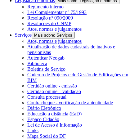
Legislação e normas
Mais sobre: Legislação e normas
Regimento interno
Lei Complementar nº 75/1993
Resolução nº 090/2009
Resoluções do CNMP
Atos, normas e julgamentos
Serviços
Mais sobre: Serviços
Atos, normas e julgamentos
Atualização de dados cadastrais de inativos e
pensionistas
Autenticar Neogab
Biblioteca
Boletins de Serviço
Caderno de Projetos e de Gestão de Edificações em
BIM
Certidão online - emissão
Certidão online – validação
Consulta processual
Contracheque - verificação de autenticidade
Diário Eletrônico
Educação a distância (EaD)
Espaço Cidadão
Lei de Acesso à Informação
Links
Mapa Social do DF