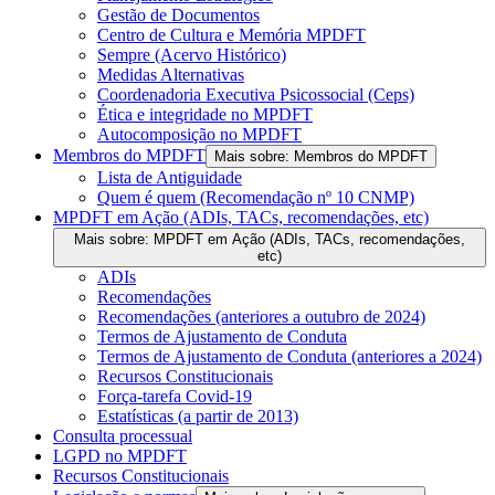
Gestão de Documentos
Centro de Cultura e Memória MPDFT
Sempre (Acervo Histórico)
Medidas Alternativas
Coordenadoria Executiva Psicossocial (Ceps)
Ética e integridade no MPDFT
Autocomposição no MPDFT
Membros do MPDFT
Mais sobre: Membros do MPDFT
Lista de Antiguidade
Quem é quem (Recomendação nº 10 CNMP)
MPDFT em Ação (ADIs, TACs, recomendações, etc)
Mais sobre: MPDFT em Ação (ADIs, TACs, recomendações,
etc)
ADIs
Recomendações
Recomendações (anteriores a outubro de 2024)
Termos de Ajustamento de Conduta
Termos de Ajustamento de Conduta (anteriores a 2024)
Recursos Constitucionais
Força-tarefa Covid-19
Estatísticas (a partir de 2013)
Consulta processual
LGPD no MPDFT
Recursos Constitucionais