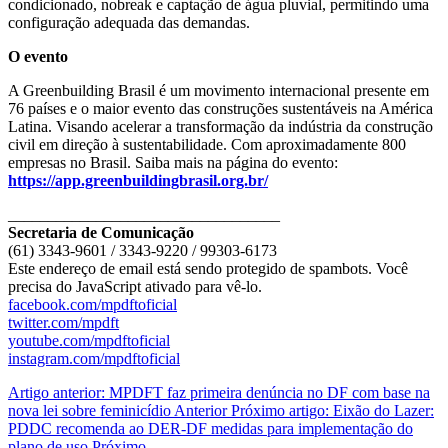
condicionado, nobreak e captação de água pluvial, permitindo uma
configuração adequada das demandas.
O evento
A Greenbuilding Brasil é um movimento internacional presente em
76 países e o maior evento das construções sustentáveis na América
Latina. Visando acelerar a transformação da indústria da construção
civil em direção à sustentabilidade. Com aproximadamente 800
empresas no Brasil. Saiba mais na página do evento:
https://app.greenbuildingbrasil.org.br/
__________________________________
Secretaria de Comunicação
(61) 3343-9601 / 3343-9220 / 99303-6173
Este endereço de email está sendo protegido de spambots. Você
precisa do JavaScript ativado para vê-lo.
facebook.com/mpdftoficial
twitter.com/mpdft
youtube.com/mpdftoficial
instagram.com/mpdftoficial
Artigo anterior: MPDFT faz primeira denúncia no DF com base na
nova lei sobre feminicídio
Anterior
Próximo artigo: Eixão do Lazer:
PDDC recomenda ao DER-DF medidas para implementação do
plano de uso
Próximo