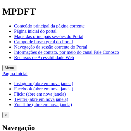
Welcome
MPDFT
to
All
in
Conteúdo principal da página corrente
One
Página inicial do portal
Accessibility
Mapa das principais sessões do Portal
screen
Campo de busca geral do Portal
reader.
Navegação da sessão corrente do Portal
To
Informações de contato, por meio do canal Fale Conosco
start
Recursos de Acessibilidade Web
the
All
Menu
in
Página Inicial
One
Accessibility
Instagram (abre em nova janela)
screen
Facebook (abre em nova janela)
reader,
Flickr (abre em nova janela)
press
Twitter (abre em nova janela)
"Ctrl
YouTube (abre em nova janela)
+
/".
<
This
shortcut
Navegação
activates