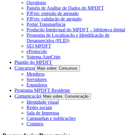
Ouvidoria
Painéis de Análise de Dados do MPDFT
PJFeis: emissão de atestado
PJFeis: validação de atestado
Portal Transparência
Produção Intelectual do MPDFT – biblioteca digital
Programa de Localização e Identificação de
Desaparecidos (PLID)
SEI MPDFT
eProtocolo
Sistema AppCrim
Plantão do MPDFT
Concursos
Mais sobre: Concursos
Membros
Servidores
Estagiários
Programa MPDFT Residente
Comunicação
Mais sobre: Comunicação
Identidade visual
Redes sociais
Sala de Imprensa
Campanhas e publicações
Contatos