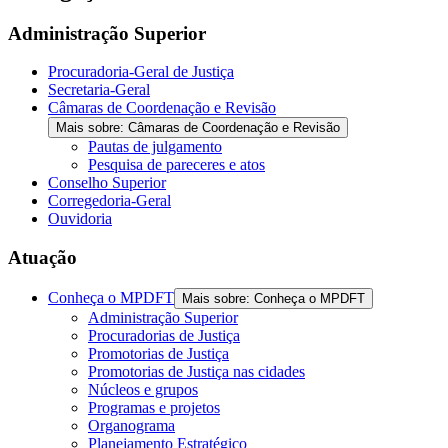
the
screen
Administração Superior
reader
to
Procuradoria-Geral de Justiça
help
Secretaria-Geral
you
Câmaras de Coordenação e Revisão
navigate
Mais sobre: Câmaras de Coordenação e Revisão
and
Pautas de julgamento
interact
Pesquisa de pareceres e atos
with
Conselho Superior
the
Corregedoria-Geral
content.
Ouvidoria
Atuação
Conheça o MPDFT
Mais sobre: Conheça o MPDFT
Administração Superior
Procuradorias de Justiça
Promotorias de Justiça
Promotorias de Justiça nas cidades
Núcleos e grupos
Programas e projetos
Organograma
Planejamento Estratégico