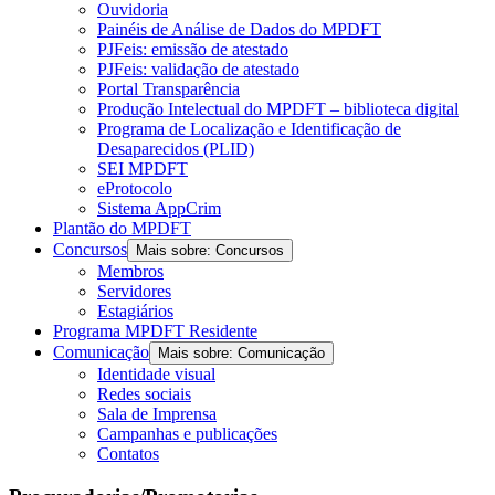
Ouvidoria
Painéis de Análise de Dados do MPDFT
PJFeis: emissão de atestado
PJFeis: validação de atestado
Portal Transparência
Produção Intelectual do MPDFT – biblioteca digital
Programa de Localização e Identificação de
Desaparecidos (PLID)
SEI MPDFT
eProtocolo
Sistema AppCrim
Plantão do MPDFT
Concursos
Mais sobre: Concursos
Membros
Servidores
Estagiários
Programa MPDFT Residente
Comunicação
Mais sobre: Comunicação
Identidade visual
Redes sociais
Sala de Imprensa
Campanhas e publicações
Contatos