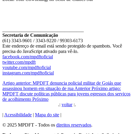
__________________________________
Secretaria de Comunicação
(61) 3343-9601 / 3343-9220 / 99303-6173
Este endereço de email está sendo protegido de spambots. Você
precisa do JavaScript ativado para vê-lo.
facebook.com/mpdftoficial
twitter.com/mpdft
youtube.com/mpdftoficial
instagram.com/mpdftoficial
Artigo anterior: MPDFT denuncia policial militar de Goiás que
assassinou homem em situação de rua
Anterior
Próximo artigo:
MPDFT discute políticas públicas para jovens egressos dos serviços
de acolhimento
Próximo
.:
voltar
:.
|
Acessibilidade
|
Mapa do site
|
© 2025 MPDFT - Todos os
direitos reservados
.