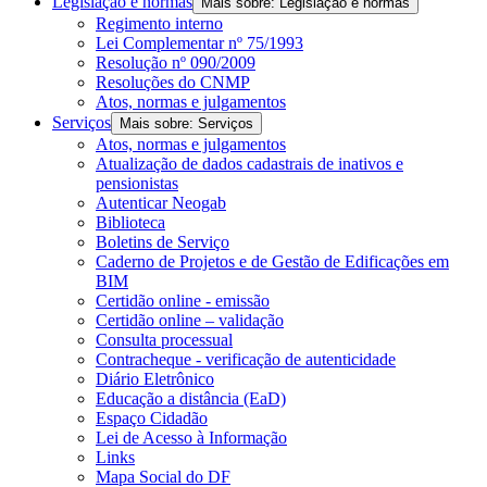
Legislação e normas
Mais sobre: Legislação e normas
Regimento interno
Lei Complementar nº 75/1993
Resolução nº 090/2009
Resoluções do CNMP
Atos, normas e julgamentos
Serviços
Mais sobre: Serviços
Atos, normas e julgamentos
Atualização de dados cadastrais de inativos e
pensionistas
Autenticar Neogab
Biblioteca
Boletins de Serviço
Caderno de Projetos e de Gestão de Edificações em
BIM
Certidão online - emissão
Certidão online – validação
Consulta processual
Contracheque - verificação de autenticidade
Diário Eletrônico
Educação a distância (EaD)
Espaço Cidadão
Lei de Acesso à Informação
Links
Mapa Social do DF