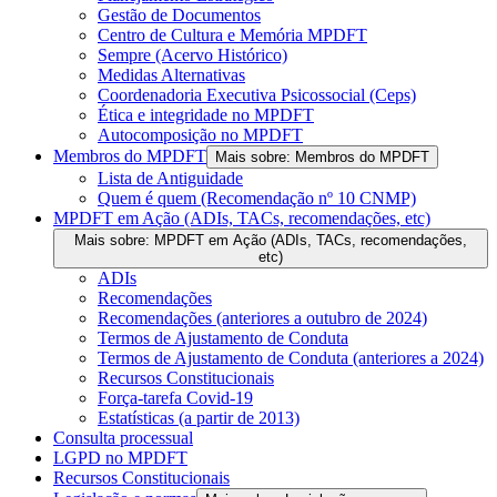
Gestão de Documentos
Centro de Cultura e Memória MPDFT
Sempre (Acervo Histórico)
Medidas Alternativas
Coordenadoria Executiva Psicossocial (Ceps)
Ética e integridade no MPDFT
Autocomposição no MPDFT
Membros do MPDFT
Mais sobre: Membros do MPDFT
Lista de Antiguidade
Quem é quem (Recomendação nº 10 CNMP)
MPDFT em Ação (ADIs, TACs, recomendações, etc)
Mais sobre: MPDFT em Ação (ADIs, TACs, recomendações,
etc)
ADIs
Recomendações
Recomendações (anteriores a outubro de 2024)
Termos de Ajustamento de Conduta
Termos de Ajustamento de Conduta (anteriores a 2024)
Recursos Constitucionais
Força-tarefa Covid-19
Estatísticas (a partir de 2013)
Consulta processual
LGPD no MPDFT
Recursos Constitucionais