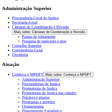
the
screen
Administração Superior
reader
to
Procuradoria-Geral de Justiça
help
Secretaria-Geral
you
Câmaras de Coordenação e Revisão
navigate
Mais sobre: Câmaras de Coordenação e Revisão
and
Pautas de julgamento
interact
Pesquisa de pareceres e atos
with
Conselho Superior
the
Corregedoria-Geral
content.
Ouvidoria
Atuação
Conheça o MPDFT
Mais sobre: Conheça o MPDFT
Administração Superior
Procuradorias de Justiça
Promotorias de Justiça
Promotorias de Justiça nas cidades
Núcleos e grupos
Programas e projetos
Organograma
Planejamento Estratégico