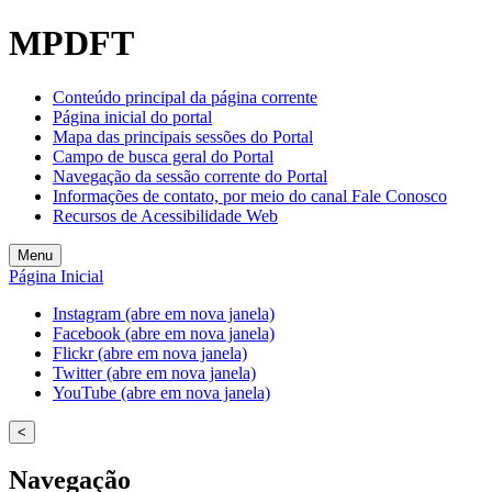
Welcome
MPDFT
to
All
in
Conteúdo principal da página corrente
One
Página inicial do portal
Accessibility
Mapa das principais sessões do Portal
screen
Campo de busca geral do Portal
reader.
Navegação da sessão corrente do Portal
To
Informações de contato, por meio do canal Fale Conosco
start
Recursos de Acessibilidade Web
the
All
Menu
in
Página Inicial
One
Accessibility
Instagram (abre em nova janela)
screen
Facebook (abre em nova janela)
reader,
Flickr (abre em nova janela)
press
Twitter (abre em nova janela)
"Ctrl
YouTube (abre em nova janela)
+
/".
<
This
shortcut
Navegação
activates