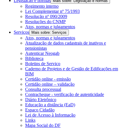
Legislação e normas
Mais sobre: Legislação e normas
Regimento interno
Lei Complementar nº 75/1993
Resolução nº 090/2009
Resoluções do CNMP
Atos, normas e julgamentos
Serviços
Mais sobre: Serviços
Atos, normas e julgamentos
Atualização de dados cadastrais de inativos e
pensionistas
Autenticar Neogab
Biblioteca
Boletins de Serviço
Caderno de Projetos e de Gestão de Edificações em
BIM
Certidão online - emissão
Certidão online – validação
Consulta processual
Contracheque - verificação de autenticidade
Diário Eletrônico
Educação a distância (EaD)
Espaço Cidadão
Lei de Acesso à Informação
Links
Mapa Social do DF