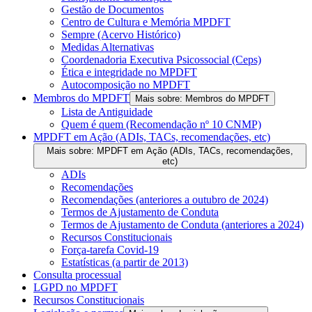
Gestão de Documentos
Centro de Cultura e Memória MPDFT
Sempre (Acervo Histórico)
Medidas Alternativas
Coordenadoria Executiva Psicossocial (Ceps)
Ética e integridade no MPDFT
Autocomposição no MPDFT
Membros do MPDFT
Mais sobre: Membros do MPDFT
Lista de Antiguidade
Quem é quem (Recomendação nº 10 CNMP)
MPDFT em Ação (ADIs, TACs, recomendações, etc)
Mais sobre: MPDFT em Ação (ADIs, TACs, recomendações,
etc)
ADIs
Recomendações
Recomendações (anteriores a outubro de 2024)
Termos de Ajustamento de Conduta
Termos de Ajustamento de Conduta (anteriores a 2024)
Recursos Constitucionais
Força-tarefa Covid-19
Estatísticas (a partir de 2013)
Consulta processual
LGPD no MPDFT
Recursos Constitucionais