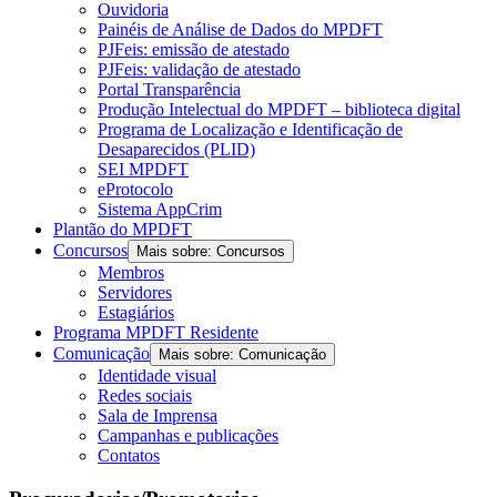
Ouvidoria
Painéis de Análise de Dados do MPDFT
PJFeis: emissão de atestado
PJFeis: validação de atestado
Portal Transparência
Produção Intelectual do MPDFT – biblioteca digital
Programa de Localização e Identificação de
Desaparecidos (PLID)
SEI MPDFT
eProtocolo
Sistema AppCrim
Plantão do MPDFT
Concursos
Mais sobre: Concursos
Membros
Servidores
Estagiários
Programa MPDFT Residente
Comunicação
Mais sobre: Comunicação
Identidade visual
Redes sociais
Sala de Imprensa
Campanhas e publicações
Contatos