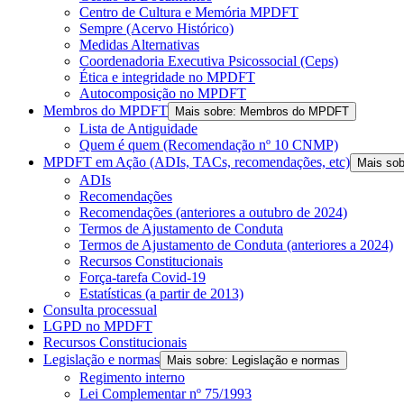
Centro de Cultura e Memória MPDFT
Sempre (Acervo Histórico)
Medidas Alternativas
Coordenadoria Executiva Psicossocial (Ceps)
Ética e integridade no MPDFT
Autocomposição no MPDFT
Membros do MPDFT
Mais sobre: Membros do MPDFT
Lista de Antiguidade
Quem é quem (Recomendação nº 10 CNMP)
MPDFT em Ação (ADIs, TACs, recomendações, etc)
Mais so
ADIs
Recomendações
Recomendações (anteriores a outubro de 2024)
Termos de Ajustamento de Conduta
Termos de Ajustamento de Conduta (anteriores a 2024)
Recursos Constitucionais
Força-tarefa Covid-19
Estatísticas (a partir de 2013)
Consulta processual
LGPD no MPDFT
Recursos Constitucionais
Legislação e normas
Mais sobre: Legislação e normas
Regimento interno
Lei Complementar nº 75/1993