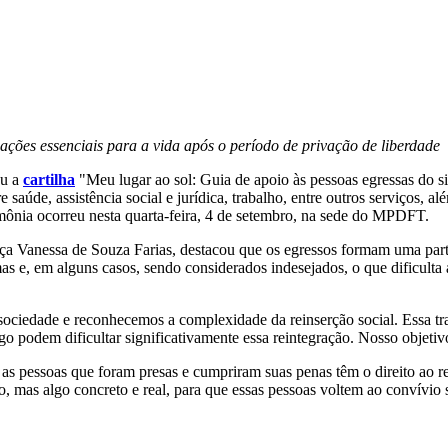
ações essenciais para a vida após o período de privação de liberdade
ou a
cartilha
"Meu lugar ao sol: Guia de apoio às pessoas egressas do si
aúde, assistência social e jurídica, trabalho, entre outros serviços, al
imônia ocorreu nesta quarta-feira, 4 de setembro, na sede do MPDFT.
iça Vanessa de Souza Farias, destacou que os egressos formam uma par
as e, em alguns casos, sendo considerados indesejados, o que dificulta 
sociedade e reconhecemos a complexidade da reinserção social. Essa tr
o podem dificultar significativamente essa reintegração. Nosso objetiv
 as pessoas que foram presas e cumpriram suas penas têm o direito ao 
, mas algo concreto e real, para que essas pessoas voltem ao convívio s