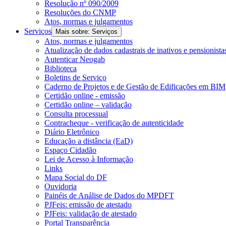
Resolução nº 090/2009
Resoluções do CNMP
Atos, normas e julgamentos
Serviços
Mais sobre: Serviços
Atos, normas e julgamentos
Atualização de dados cadastrais de inativos e pensionista
Autenticar Neogab
Biblioteca
Boletins de Serviço
Caderno de Projetos e de Gestão de Edificações em BIM
Certidão online - emissão
Certidão online – validação
Consulta processual
Contracheque - verificação de autenticidade
Diário Eletrônico
Educação a distância (EaD)
Espaço Cidadão
Lei de Acesso à Informação
Links
Mapa Social do DF
Ouvidoria
Painéis de Análise de Dados do MPDFT
PJFeis: emissão de atestado
PJFeis: validação de atestado
Portal Transparência