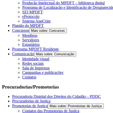
Produção Intelectual do MPDFT – biblioteca digital
Programa de Localização e Identificação de Desapareci
SEI MPDFT
eProtocolo
Sistema AppCrim
Plantão do MPDFT
Concursos
Mais sobre: Concursos
Membros
Servidores
Estagiários
Programa MPDFT Residente
Comunicação
Mais sobre: Comunicação
Identidade visual
Redes sociais
Sala de Imprensa
Campanhas e publicações
Contatos
Procuradorias/Promotorias
Procuradoria Distrital dos Direitos do Cidadão – PDDC
Procuradorias de Justiça
Promotorias de Justiça
Mais sobre: Promotorias de Justiça
Contatos das Promotorias de Justiça