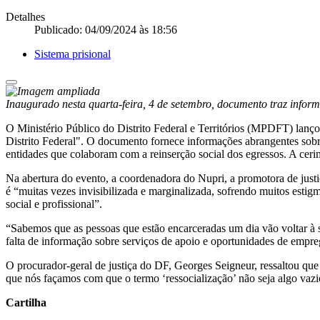
Detalhes
Publicado: 04/09/2024 às 18:56
Sistema prisional
Inaugurado nesta quarta-feira, 4 de setembro, documento traz inform
O Ministério Público do Distrito Federal e Territórios (MPDFT) lanç
Distrito Federal". O documento fornece informações abrangentes sobre s
entidades que colaboram com a reinserção social dos egressos. A cer
Na abertura do evento, a coordenadora do Nupri, a promotora de just
é “muitas vezes invisibilizada e marginalizada, sofrendo muitos estigm
social e profissional”.
“Sabemos que as pessoas que estão encarceradas um dia vão voltar à 
falta de informação sobre serviços de apoio e oportunidades de empreg
O procurador-geral de justiça do DF, Georges Seigneur, ressaltou que
que nós façamos com que o termo ‘ressocialização’ não seja algo vazio
Cartilha