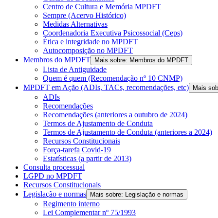
Centro de Cultura e Memória MPDFT
Sempre (Acervo Histórico)
Medidas Alternativas
Coordenadoria Executiva Psicossocial (Ceps)
Ética e integridade no MPDFT
Autocomposição no MPDFT
Membros do MPDFT
Mais sobre: Membros do MPDFT
Lista de Antiguidade
Quem é quem (Recomendação nº 10 CNMP)
MPDFT em Ação (ADIs, TACs, recomendações, etc)
Mais so
ADIs
Recomendações
Recomendações (anteriores a outubro de 2024)
Termos de Ajustamento de Conduta
Termos de Ajustamento de Conduta (anteriores a 2024)
Recursos Constitucionais
Força-tarefa Covid-19
Estatísticas (a partir de 2013)
Consulta processual
LGPD no MPDFT
Recursos Constitucionais
Legislação e normas
Mais sobre: Legislação e normas
Regimento interno
Lei Complementar nº 75/1993