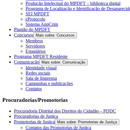
Produção Intelectual do MPDFT – biblioteca digital
Programa de Localização e Identificação de Desapareci
SEI MPDFT
eProtocolo
Sistema AppCrim
Plantão do MPDFT
Concursos
Mais sobre: Concursos
Membros
Servidores
Estagiários
Programa MPDFT Residente
Comunicação
Mais sobre: Comunicação
Identidade visual
Redes sociais
Sala de Imprensa
Campanhas e publicações
Contatos
Procuradorias/Promotorias
Procuradoria Distrital dos Direitos do Cidadão – PDDC
Procuradorias de Justiça
Promotorias de Justiça
Mais sobre: Promotorias de Justiça
Contatos das Promotorias de Justiça