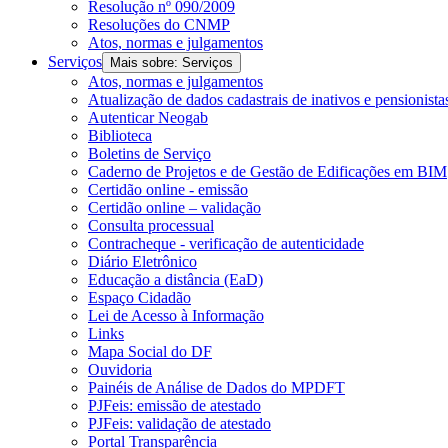
Resolução nº 090/2009
Resoluções do CNMP
Atos, normas e julgamentos
Serviços
Mais sobre: Serviços
Atos, normas e julgamentos
Atualização de dados cadastrais de inativos e pensionista
Autenticar Neogab
Biblioteca
Boletins de Serviço
Caderno de Projetos e de Gestão de Edificações em BIM
Certidão online - emissão
Certidão online – validação
Consulta processual
Contracheque - verificação de autenticidade
Diário Eletrônico
Educação a distância (EaD)
Espaço Cidadão
Lei de Acesso à Informação
Links
Mapa Social do DF
Ouvidoria
Painéis de Análise de Dados do MPDFT
PJFeis: emissão de atestado
PJFeis: validação de atestado
Portal Transparência