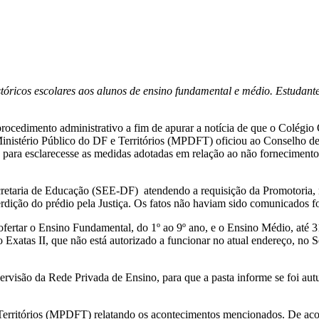
tóricos escolares aos alunos de ensino fundamental e médio. Estudante
cedimento administrativo a fim de apurar a notícia de que o Colégio Oc
O Ministério Público do DF e Territórios (MPDFT) oficiou ao Conselho
ara esclarecesse as medidas adotadas em relação ao não fornecimento 
etaria de Educação (SEE-DF) atendendo a requisição da Promotoria, r
erdição do prédio pela Justiça. Os fatos não haviam sido comunicados 
ofertar o Ensino Fundamental, do 1º ao 9º ano, e o Ensino Médio, at
gio Exatas II, que não está autorizado a funcionar no atual endereço, n
visão da Rede Privada de Ensino, para que a pasta informe se foi autu
e Territórios (MPDFT) relatando os acontecimentos mencionados. De ac