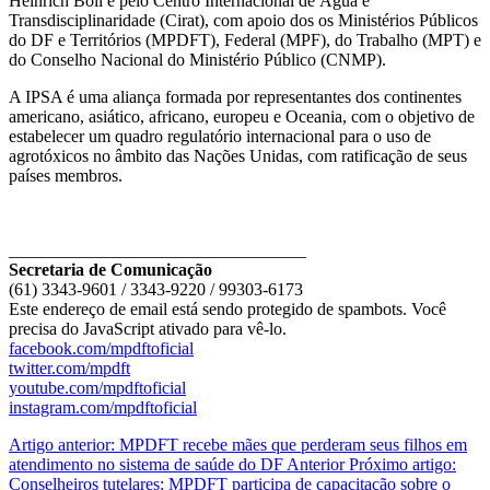
Heinrich Böll e pelo Centro Internacional de Água e
Transdisciplinaridade (Cirat), com apoio dos os Ministérios Públicos
do DF e Territórios (MPDFT), Federal (MPF), do Trabalho (MPT) e
do Conselho Nacional do Ministério Público (CNMP).
A IPSA é uma aliança formada por representantes dos continentes
americano, asiático, africano, europeu e Oceania, com o objetivo de
estabelecer um quadro regulatório internacional para o uso de
agrotóxicos no âmbito das Nações Unidas, com ratificação de seus
países membros.
__________________________________
Secretaria de Comunicação
(61) 3343-9601 / 3343-9220 / 99303-6173
Este endereço de email está sendo protegido de spambots. Você
precisa do JavaScript ativado para vê-lo.
facebook.com/mpdftoficial
twitter.com/mpdft
youtube.com/mpdftoficial
instagram.com/mpdftoficial
Artigo anterior: MPDFT recebe mães que perderam seus filhos em
atendimento no sistema de saúde do DF
Anterior
Próximo artigo:
Conselheiros tutelares: MPDFT participa de capacitação sobre o