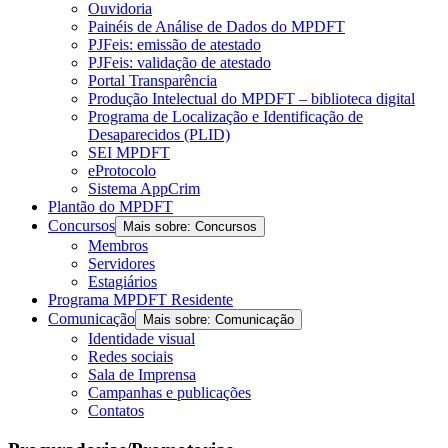
Ouvidoria
Painéis de Análise de Dados do MPDFT
PJFeis: emissão de atestado
PJFeis: validação de atestado
Portal Transparência
Produção Intelectual do MPDFT – biblioteca digital
Programa de Localização e Identificação de
Desaparecidos (PLID)
SEI MPDFT
eProtocolo
Sistema AppCrim
Plantão do MPDFT
Concursos
Mais sobre: Concursos
Membros
Servidores
Estagiários
Programa MPDFT Residente
Comunicação
Mais sobre: Comunicação
Identidade visual
Redes sociais
Sala de Imprensa
Campanhas e publicações
Contatos