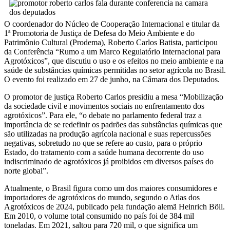
O coordenador do Núcleo de Cooperação Internacional e titular da
1ª Promotoria de Justiça de Defesa do Meio Ambiente e do
Patrimônio Cultural (Prodema), Roberto Carlos Batista, participou
da Conferência “Rumo a um Marco Regulatório Internacional para
Agrotóxicos”, que discutiu o uso e os efeitos no meio ambiente e na
saúde de substâncias químicas permitidas no setor agrícola no Brasil.
O evento foi realizado em 27 de junho, na Câmara dos Deputados.
O promotor de justiça Roberto Carlos presidiu a mesa “Mobilização
da sociedade civil e movimentos sociais no enfrentamento dos
agrotóxicos”. Para ele, “o debate no parlamento federal traz a
importância de se redefinir os padrões das substâncias químicas que
são utilizadas na produção agrícola nacional e suas repercussões
negativas, sobretudo no que se refere ao custo, para o próprio
Estado, do tratamento com a saúde humana decorrente do uso
indiscriminado de agrotóxicos já proibidos em diversos países do
norte global”.
Atualmente, o Brasil figura como um dos maiores consumidores e
importadores de agrotóxicos do mundo, segundo o Atlas dos
Agrotóxicos de 2024, publicado pela fundação alemã Heinrich Böll.
Em 2010, o volume total consumido no país foi de 384 mil
toneladas. Em 2021, saltou para 720 mil, o que significa um