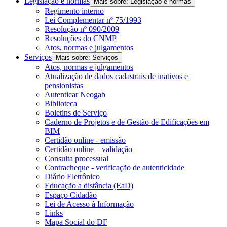
Legislação e normas
Mais sobre: Legislação e normas
Regimento interno
Lei Complementar nº 75/1993
Resolução nº 090/2009
Resoluções do CNMP
Atos, normas e julgamentos
Serviços
Mais sobre: Serviços
Atos, normas e julgamentos
Atualização de dados cadastrais de inativos e
pensionistas
Autenticar Neogab
Biblioteca
Boletins de Serviço
Caderno de Projetos e de Gestão de Edificações em
BIM
Certidão online - emissão
Certidão online – validação
Consulta processual
Contracheque - verificação de autenticidade
Diário Eletrônico
Educação a distância (EaD)
Espaço Cidadão
Lei de Acesso à Informação
Links
Mapa Social do DF