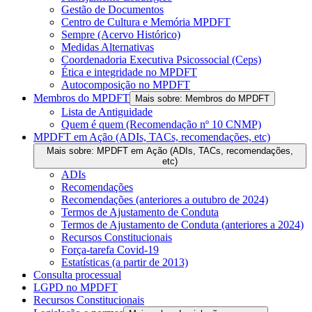
Gestão de Documentos
Centro de Cultura e Memória MPDFT
Sempre (Acervo Histórico)
Medidas Alternativas
Coordenadoria Executiva Psicossocial (Ceps)
Ética e integridade no MPDFT
Autocomposição no MPDFT
Membros do MPDFT
Mais sobre: Membros do MPDFT
Lista de Antiguidade
Quem é quem (Recomendação nº 10 CNMP)
MPDFT em Ação (ADIs, TACs, recomendações, etc)
Mais sobre: MPDFT em Ação (ADIs, TACs, recomendações,
etc)
ADIs
Recomendações
Recomendações (anteriores a outubro de 2024)
Termos de Ajustamento de Conduta
Termos de Ajustamento de Conduta (anteriores a 2024)
Recursos Constitucionais
Força-tarefa Covid-19
Estatísticas (a partir de 2013)
Consulta processual
LGPD no MPDFT
Recursos Constitucionais