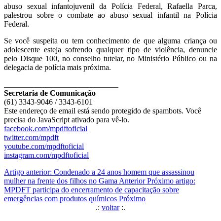
abuso sexual infantojuvenil da Polícia Federal, Rafaella Parca,
palestrou sobre o combate ao abuso sexual infantil na Polícia
Federal.
Se você suspeita ou tem conhecimento de que alguma criança ou
adolescente esteja sofrendo qualquer tipo de violência, denuncie
pelo Disque 100, no conselho tutelar, no Ministério Público ou na
delegacia de polícia mais próxima.
_____________________________
Secretaria de Comunicação
(61) 3343-9046 / 3343-6101
Este endereço de email está sendo protegido de spambots. Você
precisa do JavaScript ativado para vê-lo.
facebook.com/mpdftoficial
twitter.com/mpdft
youtube.com/mpdftoficial
instagram.com/mpdftoficial
Artigo anterior: Condenado a 24 anos homem que assassinou
mulher na frente dos filhos no Gama
Anterior
Próximo artigo:
MPDFT participa do encerramento de capacitação sobre
emergências com produtos químicos
Próximo
.:
voltar
:.