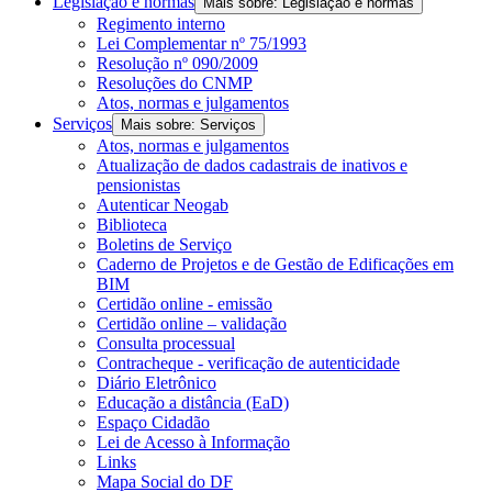
Legislação e normas
Mais sobre: Legislação e normas
Regimento interno
Lei Complementar nº 75/1993
Resolução nº 090/2009
Resoluções do CNMP
Atos, normas e julgamentos
Serviços
Mais sobre: Serviços
Atos, normas e julgamentos
Atualização de dados cadastrais de inativos e
pensionistas
Autenticar Neogab
Biblioteca
Boletins de Serviço
Caderno de Projetos e de Gestão de Edificações em
BIM
Certidão online - emissão
Certidão online – validação
Consulta processual
Contracheque - verificação de autenticidade
Diário Eletrônico
Educação a distância (EaD)
Espaço Cidadão
Lei de Acesso à Informação
Links
Mapa Social do DF