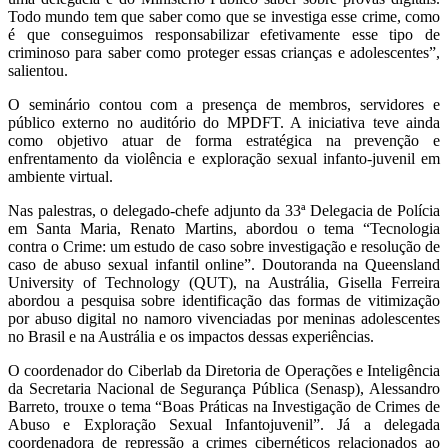
Todo mundo tem que saber como que se investiga esse crime, como
é que conseguimos responsabilizar efetivamente esse tipo de
criminoso para saber como proteger essas crianças e adolescentes”,
salientou.
O seminário contou com a presença de membros, servidores e
público externo no auditório do MPDFT. A iniciativa teve ainda
como objetivo atuar de forma estratégica na prevenção e
enfrentamento da violência e exploração sexual infanto-juvenil em
ambiente virtual.
Nas palestras, o delegado-chefe adjunto da 33ª Delegacia de Polícia
em Santa Maria, Renato Martins, abordou o tema “Tecnologia
contra o Crime: um estudo de caso sobre investigação e resolução de
caso de abuso sexual infantil online”. Doutoranda na Queensland
University of Technology (QUT), na Austrália, Gisella Ferreira
abordou a pesquisa sobre identificação das formas de vitimização
por abuso digital no namoro vivenciadas por meninas adolescentes
no Brasil e na Austrália e os impactos dessas experiências.
O coordenador do Ciberlab da Diretoria de Operações e Inteligência
da Secretaria Nacional de Segurança Pública (Senasp), Alessandro
Barreto, trouxe o tema “Boas Práticas na Investigação de Crimes de
Abuso e Exploração Sexual Infantojuvenil”. Já a delegada
coordenadora de repressão a crimes cibernéticos relacionados ao