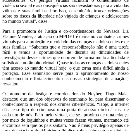
adolescentes. Os perigos virtuais facilitam o cometimento de
violência sexual e as consequências são devastadoras para a vida das
vítimas e suas famílias. Por isso, o seminário trouxe orientações
sobre os riscos da liberdade não vigiada de crianças e adolescentes
no mundo virtual”, disse.
Para a promotora de Justiça e co-coordenadora do Nevasca, Liz
Elainne Mendes, a atuação do MPDFT é diária no combate a crimes
virtuais para a proteção e o cuidado das crianças e adolescentes e de
suas famílias. “Sabemos que a responsabilização não é uma tarefa
fácil e temos a oportunidade de discutir as dificuldades de
investigação desses crimes que ocorrem de forma muito articulada e
sofisticada no âmbito virtual. Quase todas as crianças e adolescentes
têm acesso ao mundo virtual hoje, o que torna mais difícil ainda a
proteção. Esse seminário serve para o aprimoramento do nosso
conhecimento e fortalecimento das nossas estratégias de atuação”,
ressaltou.
O promotor de Justiça e coordenador do Ncyber, Tiago Maia,
destacou que um dos objetivos do seminário foi para disseminar o
conhecimento a respeito dos crimes cibernéticos. “Hoje, a internet
dá a esse tipo de criminoso uma porta de acesso direto à casa de
cada um de nós. Pelo meio virtual, ele se aproxima de uma criança
por meio de joguinhos e muitas vezes fazem vítimas, marcando até
encontros sem que os pais saibam. Não é mais privilégio apenas de
uma delegacia e do Ministério Público saber sobre provas digitais.