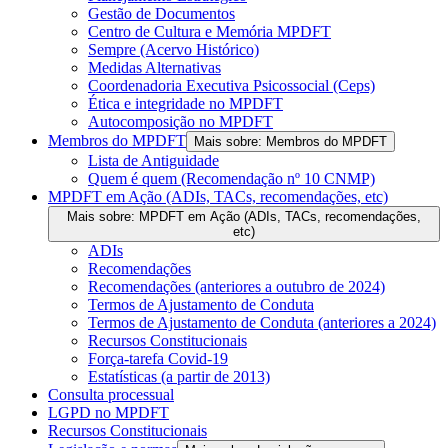
Gestão de Documentos
Centro de Cultura e Memória MPDFT
Sempre (Acervo Histórico)
Medidas Alternativas
Coordenadoria Executiva Psicossocial (Ceps)
Ética e integridade no MPDFT
Autocomposição no MPDFT
Membros do MPDFT
Mais sobre: Membros do MPDFT
Lista de Antiguidade
Quem é quem (Recomendação nº 10 CNMP)
MPDFT em Ação (ADIs, TACs, recomendações, etc)
Mais sobre: MPDFT em Ação (ADIs, TACs, recomendações,
etc)
ADIs
Recomendações
Recomendações (anteriores a outubro de 2024)
Termos de Ajustamento de Conduta
Termos de Ajustamento de Conduta (anteriores a 2024)
Recursos Constitucionais
Força-tarefa Covid-19
Estatísticas (a partir de 2013)
Consulta processual
LGPD no MPDFT
Recursos Constitucionais