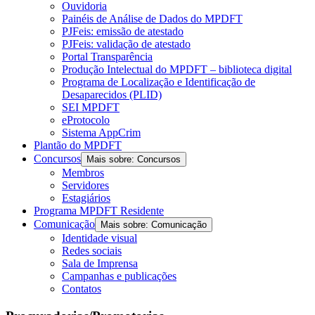
Ouvidoria
Painéis de Análise de Dados do MPDFT
PJFeis: emissão de atestado
PJFeis: validação de atestado
Portal Transparência
Produção Intelectual do MPDFT – biblioteca digital
Programa de Localização e Identificação de
Desaparecidos (PLID)
SEI MPDFT
eProtocolo
Sistema AppCrim
Plantão do MPDFT
Concursos
Mais sobre: Concursos
Membros
Servidores
Estagiários
Programa MPDFT Residente
Comunicação
Mais sobre: Comunicação
Identidade visual
Redes sociais
Sala de Imprensa
Campanhas e publicações
Contatos