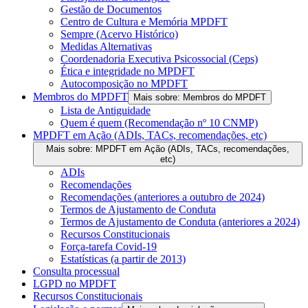
Gestão de Documentos
Centro de Cultura e Memória MPDFT
Sempre (Acervo Histórico)
Medidas Alternativas
Coordenadoria Executiva Psicossocial (Ceps)
Ética e integridade no MPDFT
Autocomposição no MPDFT
Membros do MPDFT
Mais sobre: Membros do MPDFT
Lista de Antiguidade
Quem é quem (Recomendação nº 10 CNMP)
MPDFT em Ação (ADIs, TACs, recomendações, etc)
Mais sobre: MPDFT em Ação (ADIs, TACs, recomendações,
etc)
ADIs
Recomendações
Recomendações (anteriores a outubro de 2024)
Termos de Ajustamento de Conduta
Termos de Ajustamento de Conduta (anteriores a 2024)
Recursos Constitucionais
Força-tarefa Covid-19
Estatísticas (a partir de 2013)
Consulta processual
LGPD no MPDFT
Recursos Constitucionais