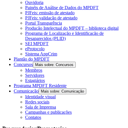
Ouvidoria
Painéis de Análise de Dados do MPDFT
PJFeis: emissão de atestado
PJFeis: validação de atestado
Portal Transparência
Produção Intelectual do MPDFT – biblioteca digital
Programa de Localização e Identificação de
Desaparecidos (PLID)
SEI MPDFT
eProtocolo
Sistema AppCrim
Plantão do MPDFT
Concursos
Mais sobre: Concursos
Membros
Servidores
Estagiários
Programa MPDFT Residente
Comunicação
Mais sobre: Comunicação
Identidade visual
Redes sociais
Sala de Imprensa
Campanhas e publicações
Contatos