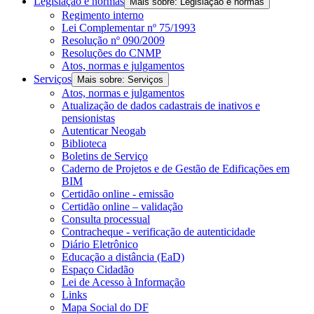
Legislação e normas
Mais sobre: Legislação e normas
Regimento interno
Lei Complementar nº 75/1993
Resolução nº 090/2009
Resoluções do CNMP
Atos, normas e julgamentos
Serviços
Mais sobre: Serviços
Atos, normas e julgamentos
Atualização de dados cadastrais de inativos e
pensionistas
Autenticar Neogab
Biblioteca
Boletins de Serviço
Caderno de Projetos e de Gestão de Edificações em
BIM
Certidão online - emissão
Certidão online – validação
Consulta processual
Contracheque - verificação de autenticidade
Diário Eletrônico
Educação a distância (EaD)
Espaço Cidadão
Lei de Acesso à Informação
Links
Mapa Social do DF