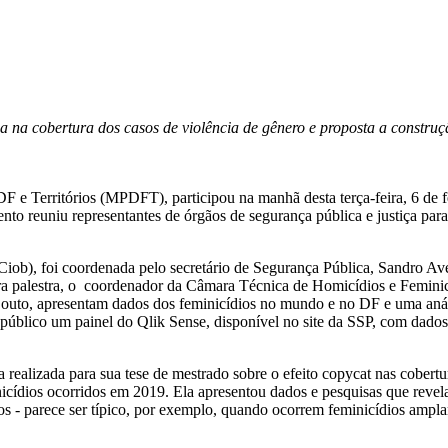
a na cobertura dos casos de violência de gênero e proposta a construçã
F e Territórios (MPDFT), participou na manhã desta terça-feira, 6 de f
ento reuniu representantes de órgãos de segurança pública e justiça par
Ciob), foi coordenada pelo secretário de Segurança Pública, Sandro Ave
a palestra, o coordenador da Câmara Técnica de Homicídios e Feminic
 Couto, apresentam dados dos feminicídios no mundo e no DF e uma anál
úblico um painel do Qlik Sense, disponível no site da SSP, com dados 
ealizada para sua tese de mestrado sobre o efeito copycat nas cobertur
nicídios ocorridos em 2019. Ela apresentou dados e pesquisas que revel
ados - parece ser típico, por exemplo, quando ocorrem feminicídios amp