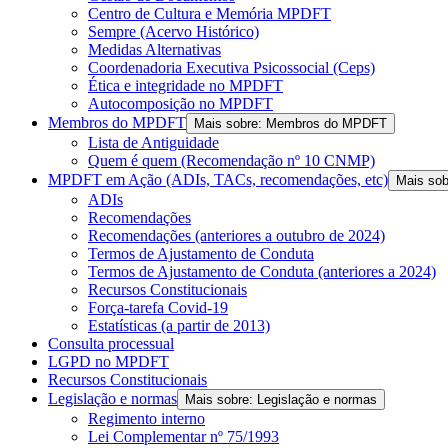
Centro de Cultura e Memória MPDFT
Sempre (Acervo Histórico)
Medidas Alternativas
Coordenadoria Executiva Psicossocial (Ceps)
Ética e integridade no MPDFT
Autocomposição no MPDFT
Membros do MPDFT
Mais sobre: Membros do MPDFT
Lista de Antiguidade
Quem é quem (Recomendação nº 10 CNMP)
MPDFT em Ação (ADIs, TACs, recomendações, etc)
Mais so
ADIs
Recomendações
Recomendações (anteriores a outubro de 2024)
Termos de Ajustamento de Conduta
Termos de Ajustamento de Conduta (anteriores a 2024)
Recursos Constitucionais
Força-tarefa Covid-19
Estatísticas (a partir de 2013)
Consulta processual
LGPD no MPDFT
Recursos Constitucionais
Legislação e normas
Mais sobre: Legislação e normas
Regimento interno
Lei Complementar nº 75/1993