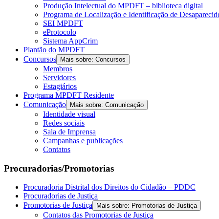
Produção Intelectual do MPDFT – biblioteca digital
Programa de Localização e Identificação de Desapareci
SEI MPDFT
eProtocolo
Sistema AppCrim
Plantão do MPDFT
Concursos
Mais sobre: Concursos
Membros
Servidores
Estagiários
Programa MPDFT Residente
Comunicação
Mais sobre: Comunicação
Identidade visual
Redes sociais
Sala de Imprensa
Campanhas e publicações
Contatos
Procuradorias/Promotorias
Procuradoria Distrital dos Direitos do Cidadão – PDDC
Procuradorias de Justiça
Promotorias de Justiça
Mais sobre: Promotorias de Justiça
Contatos das Promotorias de Justiça