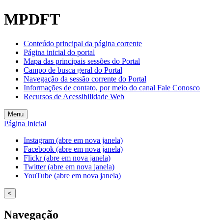
Welcome
MPDFT
to
All
in
Conteúdo principal da página corrente
One
Página inicial do portal
Accessibility
Mapa das principais sessões do Portal
screen
Campo de busca geral do Portal
reader.
Navegação da sessão corrente do Portal
To
Informações de contato, por meio do canal Fale Conosco
start
Recursos de Acessibilidade Web
the
All
Menu
in
Página Inicial
One
Accessibility
Instagram (abre em nova janela)
screen
Facebook (abre em nova janela)
reader,
Flickr (abre em nova janela)
press
Twitter (abre em nova janela)
"Ctrl
YouTube (abre em nova janela)
+
/".
<
This
shortcut
Navegação
activates