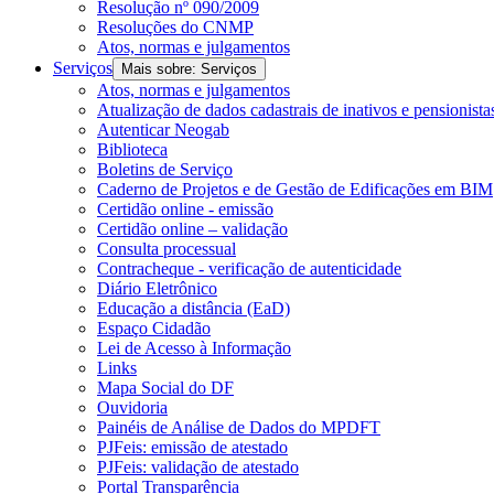
Resolução nº 090/2009
Resoluções do CNMP
Atos, normas e julgamentos
Serviços
Mais sobre: Serviços
Atos, normas e julgamentos
Atualização de dados cadastrais de inativos e pensionista
Autenticar Neogab
Biblioteca
Boletins de Serviço
Caderno de Projetos e de Gestão de Edificações em BIM
Certidão online - emissão
Certidão online – validação
Consulta processual
Contracheque - verificação de autenticidade
Diário Eletrônico
Educação a distância (EaD)
Espaço Cidadão
Lei de Acesso à Informação
Links
Mapa Social do DF
Ouvidoria
Painéis de Análise de Dados do MPDFT
PJFeis: emissão de atestado
PJFeis: validação de atestado
Portal Transparência