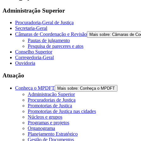
the
screen
Administração Superior
reader
to
Procuradoria-Geral de Justiça
help
Secretaria-Geral
you
Câmaras de Coordenação e Revisão
Mais sobre: Câmaras de Co
navigate
Pautas de julgamento
and
Pesquisa de pareceres e atos
interact
Conselho Superior
with
Corregedoria-Geral
the
Ouvidoria
content.
Atuação
Conheça o MPDFT
Mais sobre: Conheça o MPDFT
Administração Superior
Procuradorias de Justiça
Promotorias de Justiça
Promotorias de Justiça nas cidades
Núcleos e grupos
Programas e projetos
Organograma
Planejamento Estratégico
Gestão de Documentos