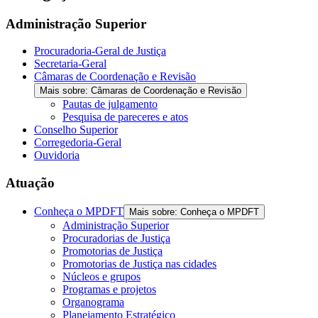
the
screen
Administração Superior
reader
to
Procuradoria-Geral de Justiça
help
Secretaria-Geral
you
Câmaras de Coordenação e Revisão
navigate
Mais sobre: Câmaras de Coordenação e Revisão
and
Pautas de julgamento
interact
Pesquisa de pareceres e atos
with
Conselho Superior
the
Corregedoria-Geral
content.
Ouvidoria
Atuação
Conheça o MPDFT
Mais sobre: Conheça o MPDFT
Administração Superior
Procuradorias de Justiça
Promotorias de Justiça
Promotorias de Justiça nas cidades
Núcleos e grupos
Programas e projetos
Organograma
Planejamento Estratégico