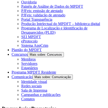
Ouvidoria
Painéis de Análise de Dados do MPDFT
PJFeis: emissão de atestado
PJFeis: validação de atestado
Portal Transparência
Produção Intelectual do MPDFT – biblioteca digital
Programa de Localização e Identificação de
Desaparecidos (PLID)
SEI MPDFT
eProtocolo
Sistema AppCrim
Plantão do MPDFT
Concursos
Mais sobre: Concursos
Membros
Servidores
Estagiários
Programa MPDFT Residente
Comunicação
Mais sobre: Comunicação
Identidade visual
Redes sociais
Sala de Imprensa
Campanhas e publicações
Contatos