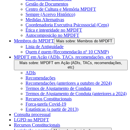
Gestão de Documentos
Centro de Cultura e Memória MPDFT
Sempre (Acervo Histórico)
Medidas Alternativas
Coordenadoria Executiva Psicossocial (Ceps)
Ética e integridade no MPDFT
Autocomposição no MPDFT
Membros do MPDFT
Mais sobre: Membros do MPDFT
Lista de Antiguidade
Quem é quem (Recomendação nº 10 CNMP)
MPDFT em Ação (ADIs, TACs, recomendações, etc)
Mais sobre: MPDFT em Ação (ADIs, TACs, recomendações,
etc)
ADIs
Recomendações
Recomendações (anteriores a outubro de 2024)
Termos de Ajustamento de Conduta
Termos de Ajustamento de Conduta (anteriores a 2024)
Recursos Constitucionais
Força-tarefa Covid-19
Estatísticas (a partir de 2013)
Consulta processual
LGPD no MPDFT
Recursos Constitucionais