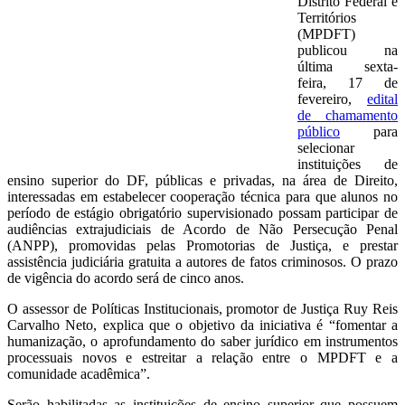
Distrito Federal e
Territórios
(MPDFT)
publicou na
última sexta-
feira, 17 de
fevereiro,
edital
de chamamento
público
para
selecionar
instituições de
ensino superior do DF, públicas e privadas, na área de Direito,
interessadas em estabelecer cooperação técnica para que alunos no
período de estágio obrigatório supervisionado possam participar de
audiências extrajudiciais de Acordo de Não Persecução Penal
(ANPP), promovidas pelas Promotorias de Justiça, e prestar
assistência judiciária gratuita a autores de fatos criminosos. O prazo
de vigência do acordo será de cinco anos.
O assessor de Políticas Institucionais, promotor de Justiça Ruy Reis
Carvalho Neto, explica que o objetivo da iniciativa é “fomentar a
humanização, o aprofundamento do saber jurídico em instrumentos
processuais novos e estreitar a relação entre o MPDFT e a
comunidade acadêmica”.
Serão habilitadas as instituições de ensino superior que possuem