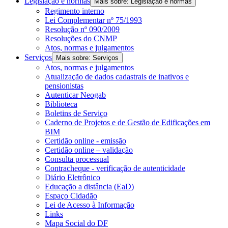
Legislação e normas
Mais sobre: Legislação e normas
Regimento interno
Lei Complementar nº 75/1993
Resolução nº 090/2009
Resoluções do CNMP
Atos, normas e julgamentos
Serviços
Mais sobre: Serviços
Atos, normas e julgamentos
Atualização de dados cadastrais de inativos e
pensionistas
Autenticar Neogab
Biblioteca
Boletins de Serviço
Caderno de Projetos e de Gestão de Edificações em
BIM
Certidão online - emissão
Certidão online – validação
Consulta processual
Contracheque - verificação de autenticidade
Diário Eletrônico
Educação a distância (EaD)
Espaço Cidadão
Lei de Acesso à Informação
Links
Mapa Social do DF