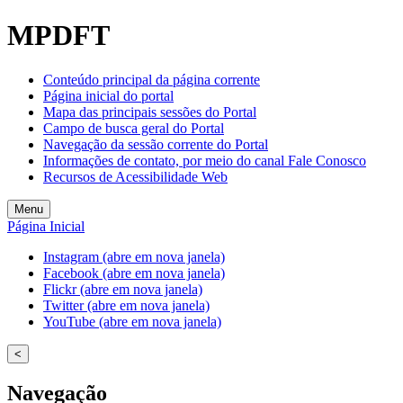
Welcome
MPDFT
to
All
in
Conteúdo principal da página corrente
One
Página inicial do portal
Accessibility
Mapa das principais sessões do Portal
screen
Campo de busca geral do Portal
reader.
Navegação da sessão corrente do Portal
To
Informações de contato, por meio do canal Fale Conosco
start
Recursos de Acessibilidade Web
the
All
Menu
in
Página Inicial
One
Accessibility
Instagram (abre em nova janela)
screen
Facebook (abre em nova janela)
reader,
Flickr (abre em nova janela)
press
Twitter (abre em nova janela)
"Ctrl
YouTube (abre em nova janela)
+
/".
<
This
shortcut
Navegação
activates