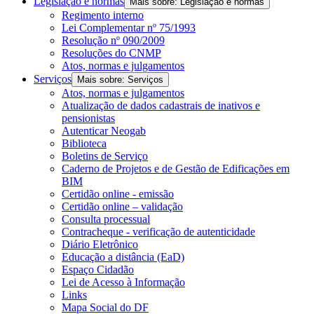
Legislação e normas
Mais sobre: Legislação e normas
Regimento interno
Lei Complementar nº 75/1993
Resolução nº 090/2009
Resoluções do CNMP
Atos, normas e julgamentos
Serviços
Mais sobre: Serviços
Atos, normas e julgamentos
Atualização de dados cadastrais de inativos e
pensionistas
Autenticar Neogab
Biblioteca
Boletins de Serviço
Caderno de Projetos e de Gestão de Edificações em
BIM
Certidão online - emissão
Certidão online – validação
Consulta processual
Contracheque - verificação de autenticidade
Diário Eletrônico
Educação a distância (EaD)
Espaço Cidadão
Lei de Acesso à Informação
Links
Mapa Social do DF