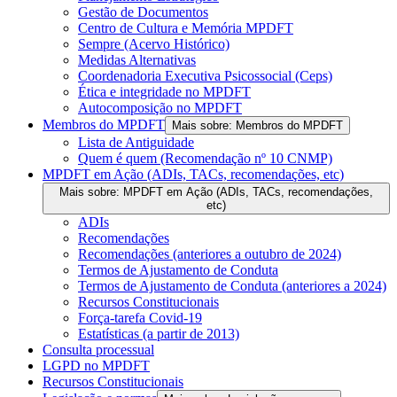
Gestão de Documentos
Centro de Cultura e Memória MPDFT
Sempre (Acervo Histórico)
Medidas Alternativas
Coordenadoria Executiva Psicossocial (Ceps)
Ética e integridade no MPDFT
Autocomposição no MPDFT
Membros do MPDFT
Mais sobre: Membros do MPDFT
Lista de Antiguidade
Quem é quem (Recomendação nº 10 CNMP)
MPDFT em Ação (ADIs, TACs, recomendações, etc)
Mais sobre: MPDFT em Ação (ADIs, TACs, recomendações,
etc)
ADIs
Recomendações
Recomendações (anteriores a outubro de 2024)
Termos de Ajustamento de Conduta
Termos de Ajustamento de Conduta (anteriores a 2024)
Recursos Constitucionais
Força-tarefa Covid-19
Estatísticas (a partir de 2013)
Consulta processual
LGPD no MPDFT
Recursos Constitucionais