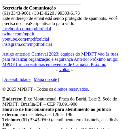
__________________________________
Secretaria de Comunicação
(61) 3343-9601 / 3343-9220 / 99303-6173
Este endereço de email está sendo protegido de spambots. Você
precisa do JavaScript ativado para vê-lo.
facebook.com/mpdftoficial
twitter.com/mpdft
youtube.com/mpdftoficial
instagram.com/mpdftoficial
Artigo anterior: Carnaval 2023: equipes do MPDFT vão às ruas
para fiscalizar organização e segurança
Anterior
Próximo artigo:
MPDFT inicia vistorias em eventos de Carnaval
Próximo
.:
voltar
:.
|
Acessibilidade
|
Mapa do site
|
© 2025 MPDFT - Todos os
direitos reservados
.
Endereço:
Eixo Monumental, Praça do Buriti, Lote 2, Sede do
MPDFT, Brasília-DF – CEP 70.091-900
Horário de funcionamento para atendimento ao público
externo:
em dias úteis, das 12h às 19h
Telefone:
(61) 3343-9500 (atendimento em dias úteis, das 9h às
19h)