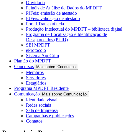
Ouvidoria
Painéis de Análise de Dados do MPDFT
PJFeis: emissão de atestado
PJFeis: validação de atestado
Portal Transparência
Produção Intelectual do MPDFT – biblioteca digital
Programa de Localização e Identificação de
Desaparecidos (PLID)
SEI MPDFT
eProtocolo
Sistema AppCrim
Plantão do MPDFT
Concursos
Mais sobre: Concursos
Membros
Servidores
Estagiários
Programa MPDFT Residente
Comunicação
Mais sobre: Comunicação
Identidade visual
Redes sociais
Sala de Imprensa
Campanhas e publicações
Contatos