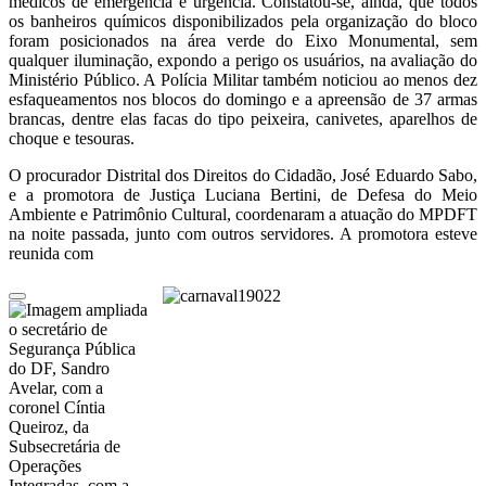
médicos de emergência e urgência. Constatou-se, ainda, que todos
os banheiros químicos disponibilizados pela organização do bloco
foram posicionados na área verde do Eixo Monumental, sem
qualquer iluminação, expondo a perigo os usuários, na avaliação do
Ministério Público. A Polícia Militar também noticiou ao menos dez
esfaqueamentos nos blocos do domingo e a apreensão de 37 armas
brancas, dentre elas facas do tipo peixeira, canivetes, aparelhos de
choque e tesouras.
O procurador Distrital dos Direitos do Cidadão, José Eduardo Sabo,
e a promotora de Justiça Luciana Bertini, de Defesa do Meio
Ambiente e Patrimônio Cultural, coordenaram a atuação do MPDFT
na noite passada, junto com outros servidores. A promotora esteve
reunida com
o secretário de
Segurança Pública
do DF, Sandro
Avelar, com a
coronel Cíntia
Queiroz, da
Subsecretária de
Operações
Integradas, com a