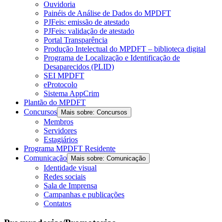
Ouvidoria
Painéis de Análise de Dados do MPDFT
PJFeis: emissão de atestado
PJFeis: validação de atestado
Portal Transparência
Produção Intelectual do MPDFT – biblioteca digital
Programa de Localização e Identificação de
Desaparecidos (PLID)
SEI MPDFT
eProtocolo
Sistema AppCrim
Plantão do MPDFT
Concursos
Mais sobre: Concursos
Membros
Servidores
Estagiários
Programa MPDFT Residente
Comunicação
Mais sobre: Comunicação
Identidade visual
Redes sociais
Sala de Imprensa
Campanhas e publicações
Contatos