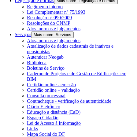
Legislação e normas
Mais sobre: Legislação e normas
Regimento interno
Lei Complementar nº 75/1993
Resolução nº 090/2009
Resoluções do CNMP
Atos, normas e julgamentos
Serviços
Mais sobre: Serviços
Atos, normas e julgamentos
Atualização de dados cadastrais de inativos e
pensionistas
Autenticar Neogab
Biblioteca
Boletins de Serviço
Caderno de Projetos e de Gestão de Edificações em
BIM
Certidão online - emissão
Certidão online – validação
Consulta processual
Contracheque - verificação de autenticidade
Diário Eletrônico
Educação a distância (EaD)
Espaço Cidadão
Lei de Acesso à Informação
Links
Mapa Social do DF