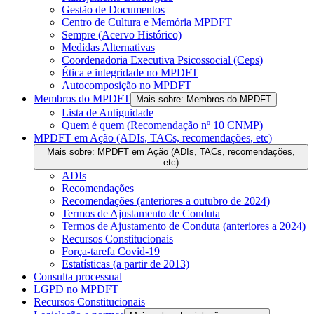
Gestão de Documentos
Centro de Cultura e Memória MPDFT
Sempre (Acervo Histórico)
Medidas Alternativas
Coordenadoria Executiva Psicossocial (Ceps)
Ética e integridade no MPDFT
Autocomposição no MPDFT
Membros do MPDFT
Mais sobre: Membros do MPDFT
Lista de Antiguidade
Quem é quem (Recomendação nº 10 CNMP)
MPDFT em Ação (ADIs, TACs, recomendações, etc)
Mais sobre: MPDFT em Ação (ADIs, TACs, recomendações,
etc)
ADIs
Recomendações
Recomendações (anteriores a outubro de 2024)
Termos de Ajustamento de Conduta
Termos de Ajustamento de Conduta (anteriores a 2024)
Recursos Constitucionais
Força-tarefa Covid-19
Estatísticas (a partir de 2013)
Consulta processual
LGPD no MPDFT
Recursos Constitucionais