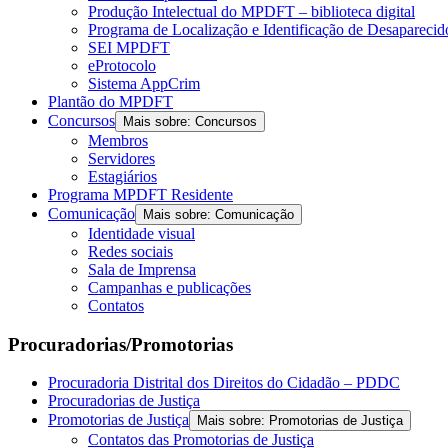
Produção Intelectual do MPDFT – biblioteca digital
Programa de Localização e Identificação de Desapareci
SEI MPDFT
eProtocolo
Sistema AppCrim
Plantão do MPDFT
Concursos
Mais sobre: Concursos
Membros
Servidores
Estagiários
Programa MPDFT Residente
Comunicação
Mais sobre: Comunicação
Identidade visual
Redes sociais
Sala de Imprensa
Campanhas e publicações
Contatos
Procuradorias/Promotorias
Procuradoria Distrital dos Direitos do Cidadão – PDDC
Procuradorias de Justiça
Promotorias de Justiça
Mais sobre: Promotorias de Justiça
Contatos das Promotorias de Justiça