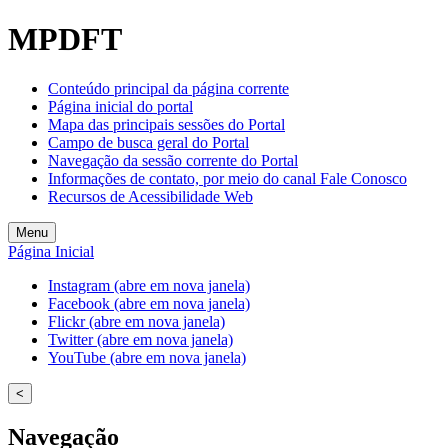
Welcome
MPDFT
to
All
in
Conteúdo principal da página corrente
One
Página inicial do portal
Accessibility
Mapa das principais sessões do Portal
screen
Campo de busca geral do Portal
reader.
Navegação da sessão corrente do Portal
To
Informações de contato, por meio do canal Fale Conosco
start
Recursos de Acessibilidade Web
the
All
Menu
in
Página Inicial
One
Accessibility
Instagram (abre em nova janela)
screen
Facebook (abre em nova janela)
reader,
Flickr (abre em nova janela)
press
Twitter (abre em nova janela)
"Ctrl
YouTube (abre em nova janela)
+
/".
<
This
shortcut
Navegação
activates