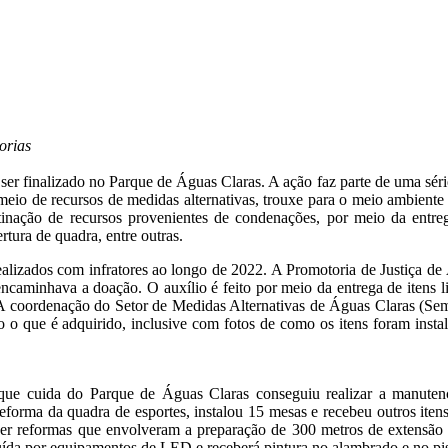
orias
 ser finalizado no Parque de Águas Claras. A ação faz parte de uma séri
meio de recursos de medidas alternativas, trouxe para o meio ambiente
nação de recursos provenientes de condenações, por meio da entreg
rtura de quadra, entre outras.
ealizados com infratores ao longo de 2022. A Promotoria de Justiça de
encaminhava a doação. O auxílio é feito por meio da entrega de itens li
 A coordenação do Setor de Medidas Alternativas de Águas Claras (Se
 o que é adquirido, inclusive com fotos de como os itens foram insta
ue cuida do Parque de Águas Claras conseguiu realizar a manuten
a reforma da quadra de esportes, instalou 15 mesas e recebeu outros ite
fazer reformas que envolveram a preparação de 300 metros de extensão
uída por equipamentos de LED e receberá pintura no alambrado e no pi