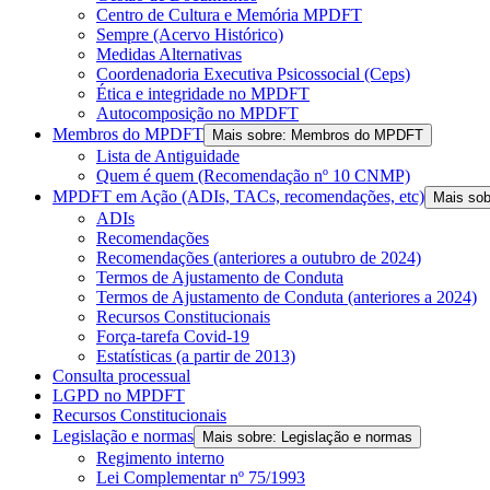
Centro de Cultura e Memória MPDFT
Sempre (Acervo Histórico)
Medidas Alternativas
Coordenadoria Executiva Psicossocial (Ceps)
Ética e integridade no MPDFT
Autocomposição no MPDFT
Membros do MPDFT
Mais sobre: Membros do MPDFT
Lista de Antiguidade
Quem é quem (Recomendação nº 10 CNMP)
MPDFT em Ação (ADIs, TACs, recomendações, etc)
Mais so
ADIs
Recomendações
Recomendações (anteriores a outubro de 2024)
Termos de Ajustamento de Conduta
Termos de Ajustamento de Conduta (anteriores a 2024)
Recursos Constitucionais
Força-tarefa Covid-19
Estatísticas (a partir de 2013)
Consulta processual
LGPD no MPDFT
Recursos Constitucionais
Legislação e normas
Mais sobre: Legislação e normas
Regimento interno
Lei Complementar nº 75/1993