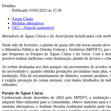
Detalhes
Publicado: 03/02/2023 às 15:38
Águas Claras
Medidas alternativas
OE5 – Atuação sustentável
Moradores de Águas Claras e do Areal foram beneficiados com melh
Neste mês de fevereiro, o plantio de quase três mil novas mudas deve
o Ministério Público do Distrito Federal e Territórios (MPDFT), por 
que frequenta os Parques de Águas Claras e do Areal. Com a desti
possível realizar melhorias como iluminação, plantio de árvores e cobe
As verbas destinadas aos dois parques são provenientes de acordos r
da necessidade e, quando obtinha prestações pecuniárias mais altas, 
instituição. Não há encaminhamento de dinheiro, somente produtos.
é exigida prestação de contas mensais, com dados detalhados de tudo
utilizados.
Parque de Águas Claras
Credenciada desde dezembro de 2003 pelo MPDFT, a instituição q
adquiriu filtro industrial para a comunidade, obteve materiais para 
medidas alternativas, o Instituto Brasília Ambiental também pode 
convencional da quadra coberta do parque também está sendo substit