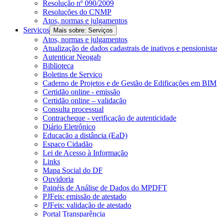
Resolução nº 090/2009
Resoluções do CNMP
Atos, normas e julgamentos
Serviços
Mais sobre: Serviços
Atos, normas e julgamentos
Atualização de dados cadastrais de inativos e pensionista
Autenticar Neogab
Biblioteca
Boletins de Serviço
Caderno de Projetos e de Gestão de Edificações em BIM
Certidão online - emissão
Certidão online – validação
Consulta processual
Contracheque - verificação de autenticidade
Diário Eletrônico
Educação a distância (EaD)
Espaço Cidadão
Lei de Acesso à Informação
Links
Mapa Social do DF
Ouvidoria
Painéis de Análise de Dados do MPDFT
PJFeis: emissão de atestado
PJFeis: validação de atestado
Portal Transparência