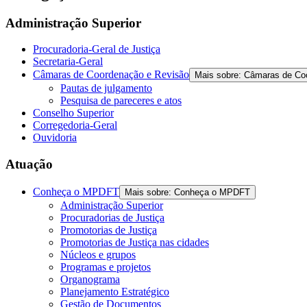
the
screen
Administração Superior
reader
to
Procuradoria-Geral de Justiça
help
Secretaria-Geral
you
Câmaras de Coordenação e Revisão
Mais sobre: Câmaras de Co
navigate
Pautas de julgamento
and
Pesquisa de pareceres e atos
interact
Conselho Superior
with
Corregedoria-Geral
the
Ouvidoria
content.
Atuação
Conheça o MPDFT
Mais sobre: Conheça o MPDFT
Administração Superior
Procuradorias de Justiça
Promotorias de Justiça
Promotorias de Justiça nas cidades
Núcleos e grupos
Programas e projetos
Organograma
Planejamento Estratégico
Gestão de Documentos