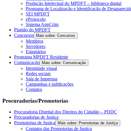
Produção Intelectual do MPDFT – biblioteca digital
Programa de Localização e Identificação de Desapareci
SEI MPDFT
eProtocolo
Sistema AppCrim
Plantão do MPDFT
Concursos
Mais sobre: Concursos
Membros
Servidores
Estagiários
Programa MPDFT Residente
Comunicação
Mais sobre: Comunicação
Identidade visual
Redes sociais
Sala de Imprensa
Campanhas e publicações
Contatos
Procuradorias/Promotorias
Procuradoria Distrital dos Direitos do Cidadão – PDDC
Procuradorias de Justiça
Promotorias de Justiça
Mais sobre: Promotorias de Justiça
Contatos das Promotorias de Justiça