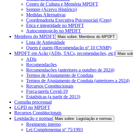
Centro de Cultura e Memória MPDFT
Sempre (Acervo Histórico)
Medidas Alternativas
Coordenadoria Executiva Psicossocial (Ceps)
Ética e integridade no MPDFT
Autocomposição no MPDFT
Membros do MPDFT
Mais sobre: Membros do MPDFT
Lista de Antiguidade
Quem é quem (Recomendação nº 10 CNMP)
MPDFT em Ação (ADIs, TACs, recomendações, etc)
Mais so
ADIs
Recomendações
Recomendações (anteriores a outubro de 2024)
Termos de Ajustamento de Conduta
Termos de Ajustamento de Conduta (anteriores a 2024)
Recursos Constitucionais
Força-tarefa Covid-19
Estatísticas (a partir de 2013)
Consulta processual
LGPD no MPDFT
Recursos Constitucionais
Legislação e normas
Mais sobre: Legislação e normas
Regimento interno
Lei Complementar nº 75/1993