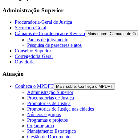
the
screen
Administração Superior
reader
to
Procuradoria-Geral de Justiça
help
Secretaria-Geral
you
Câmaras de Coordenação e Revisão
Mais sobre: Câmaras de Co
navigate
Pautas de julgamento
and
Pesquisa de pareceres e atos
interact
Conselho Superior
with
Corregedoria-Geral
the
Ouvidoria
content.
Atuação
Conheça o MPDFT
Mais sobre: Conheça o MPDFT
Administração Superior
Procuradorias de Justiça
Promotorias de Justiça
Promotorias de Justiça nas cidades
Núcleos e grupos
Programas e projetos
Organograma
Planejamento Estratégico
Gestão de Documentos