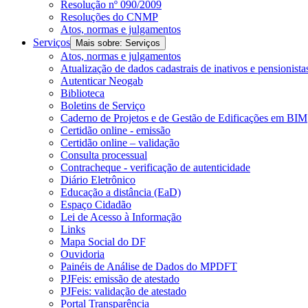
Resolução nº 090/2009
Resoluções do CNMP
Atos, normas e julgamentos
Serviços
Mais sobre: Serviços
Atos, normas e julgamentos
Atualização de dados cadastrais de inativos e pensionista
Autenticar Neogab
Biblioteca
Boletins de Serviço
Caderno de Projetos e de Gestão de Edificações em BIM
Certidão online - emissão
Certidão online – validação
Consulta processual
Contracheque - verificação de autenticidade
Diário Eletrônico
Educação a distância (EaD)
Espaço Cidadão
Lei de Acesso à Informação
Links
Mapa Social do DF
Ouvidoria
Painéis de Análise de Dados do MPDFT
PJFeis: emissão de atestado
PJFeis: validação de atestado
Portal Transparência