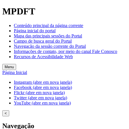
Welcome
MPDFT
to
All
in
Conteúdo principal da página corrente
One
Página inicial do portal
Accessibility
Mapa das principais sessões do Portal
screen
Campo de busca geral do Portal
reader.
Navegação da sessão corrente do Portal
To
Informações de contato, por meio do canal Fale Conosco
start
Recursos de Acessibilidade Web
the
All
Menu
in
Página Inicial
One
Accessibility
Instagram (abre em nova janela)
screen
Facebook (abre em nova janela)
reader,
Flickr (abre em nova janela)
press
Twitter (abre em nova janela)
"Ctrl
YouTube (abre em nova janela)
+
/".
<
This
shortcut
Navegação
activates