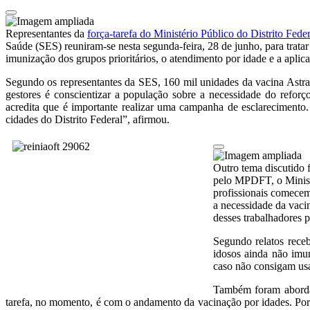
Representantes da
força-tarefa do Ministério Público do Distrito Fed
Saúde (SES) reuniram-se nesta segunda-feira, 28 de junho, para trata
imunização dos grupos prioritários, o atendimento por idade e a apli
Segundo os representantes da SES, 160 mil unidades da vacina Astraz
gestores é conscientizar a população sobre a necessidade do refor
acredita que é importante realizar uma campanha de esclarecimento.
cidades do Distrito Federal”, afirmou.
Outro tema discutido 
pelo MPDFT, o Ministé
profissionais comecem
a necessidade da vaci
desses trabalhadores p
Segundo relatos receb
idosos ainda não imu
caso não consigam usa
Também foram aborda
tarefa, no momento, é com o andamento da vacinação por idades. Por i