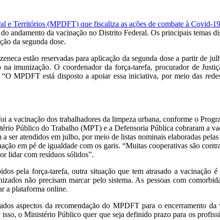
eral e Territórios (MPDFT) que fiscaliza as ações de combate à Covid-1
r do andamento da vacinação no Distrito Federal. Os principais temas di
cação da segunda dose.
eneca estão reservadas para aplicação da segunda dose a partir de ju
ço na imunização. O coordenador da força-tarefa, procurador de Justi
 “O MPDFT está disposto a apoiar essa iniciativa, por meio das redes
foi a vacinação dos trabalhadores da limpeza urbana, conforme o Pro
rio Público do Trabalho (MPT) e a Defensoria Pública cobraram a vacin
 a ser atendidos em julho, por meio de listas nominais elaboradas pelas
nação em pé de igualdade com os garis. “Muitas cooperativas são contra
or lidar com resíduos sólidos”.
idos pela força-tarefa, outra situação que tem atrasado a vacinação
nizados não precisam marcar pelo sistema. As pessoas com comorbid
r a plataforma online.
dos aspectos da recomendação do MPDFT para o encerramento da va
sso, o Ministério Público quer que seja definido prazo para os profissi