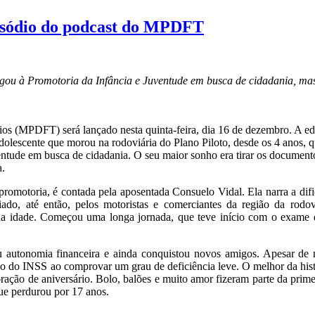
isódio do podcast do MPDFT
hegou à Promotoria da Infância e Juventude em busca de cidadania, ma
rios (MPDFT) será lançado nesta quinta-feira, dia 16 de dezembro. A e
olescente que morou na rodoviária do Plano Piloto, desde os 4 anos, 
entude em busca de cidadania. O seu maior sonho era tirar os documen
a.
romotoria, é contada pela aposentada Consuelo Vidal. Ela narra a di
riado, até então, pelos motoristas e comerciantes da região da rodo
ua idade. Começou uma longa jornada, que teve início com o exame 
autonomia financeira e ainda conquistou novos amigos. Apesar de 
cio do INSS ao comprovar um grau de deficiência leve. O melhor da histó
ção de aniversário. Bolo, balões e muito amor fizeram parte da primei
ue perdurou por 17 anos.