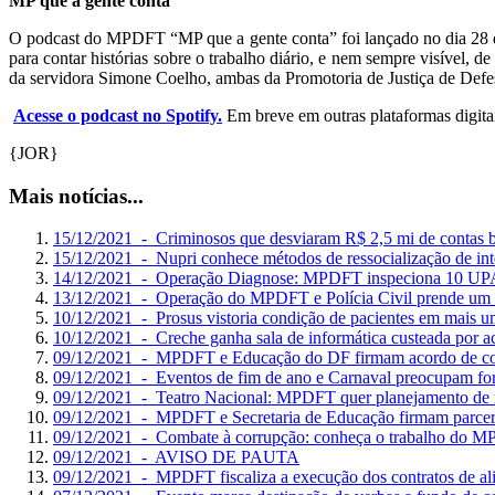
MP que a gente conta
O podcast do MPDFT “MP que a gente conta” foi lançado no dia 28 de 
para contar histórias sobre o trabalho diário, e nem sempre visível, 
da servidora Simone Coelho, ambas da Promotoria de Justiça de Defe
Acesse o podcast no Spotify.
Em breve em outras plataformas digitai
{JOR}
Mais notícias...
15/12/2021 - Criminosos que desviaram R$ 2,5 mi de contas b
15/12/2021 - Nupri conhece métodos de ressocialização de i
14/12/2021 - Operação Diagnose: MPDFT inspeciona 10 U
13/12/2021 - Operação do MPDFT e Polícia Civil prende um d
10/12/2021 - Prosus vistoria condição de pacientes em mais uma
10/12/2021 - Creche ganha sala de informática custeada por
09/12/2021 - MPDFT e Educação do DF firmam acordo de coop
09/12/2021 - Eventos de fim de ano e Carnaval preocupam for
09/12/2021 - Teatro Nacional: MPDFT quer planejamento de r
09/12/2021 - MPDFT e Secretaria de Educação firmam parceri
09/12/2021 - Combate à corrupção: conheça o trabalho do 
09/12/2021 - AVISO DE PAUTA
09/12/2021 - MPDFT fiscaliza a execução dos contratos de ali