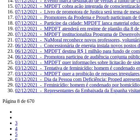
07/12/2021 - Evento marca destinação de verbas a fundo de c
07/12/2021 - MPDFT cobra ação integrada de conscientização
07/12/2021 - Livro de promotora de Justiça será tema de mesa 
07/12/2021 - Promotores da Prodema e Prourb participam de C
07/12/2021 - Participe da cidade: MPDFT lança material educat
07/12/2021 - MPDFT atenderá em regime de plantão dia 8 de
07/12/2021 - MPDFT institucionaliza Programa de Desenvolv
07/12/2021 - NaMoral reconhece novos professores, voluntário
06/12/2021 - Concessionária de energia instala novos posto
06/12/2021 - MPDFT destina R$ 1 milhão para fundo de comb
06/12/2021 - Promotora participa de audiência conjunta públic
03/12/2021 - MPDFT quer informações sobre licitação de sis
03/12/2021 - Tentativa de feminicídio: homem é condenado e
03/12/2021 - MPDFT quer a proibição de repasses irregulares
03/12/2021 - Dia da Pessoa com Deficiência: Proped apresent
02/12/2021 - Feminicídio: homem é condenado por homicídio 
02/12/2021 - Representantes da Embaixada da Espanha vis
Página 8 de 670
3
4
5
6