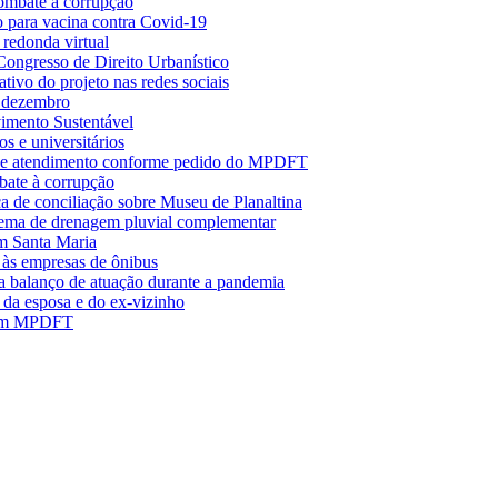
ombate à corrupção
 para vacina contra Covid-19
redonda virtual
ongresso de Direito Urbanístico
ivo do projeto nas redes sociais
 dezembro
imento Sustentável
s e universitários
s de atendimento conforme pedido do MPDFT
ate à corrupção
a de conciliação sobre Museu de Planaltina
tema de drenagem pluvial complementar
m Santa Maria
 às empresas de ônibus
a balanço de atuação durante a pandemia
da esposa e do ex-vizinho
itam MPDFT