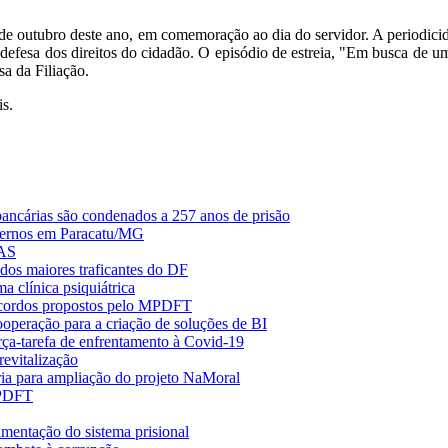
outubro deste ano, em comemoração ao dia do servidor. A periodicidade
de defesa dos direitos do cidadão. O episódio de estreia, "Em busca de 
sa da Filiação.
s.
ancárias são condenados a 257 anos de prisão
nternos em Paracatu/MG
PAS
os maiores traficantes do DF
 clínica psiquiátrica
 acordos propostos pelo MPDFT
eração para a criação de soluções de BI
ça-tarefa de enfrentamento à Covid-19
evitalização
a para ampliação do projeto NaMoral
MPDFT
mentação do sistema prisional