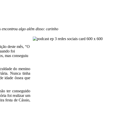
s encontrou algo além disso: carinho
dição deste mês, “O
quando foi
tos, mas conseguiu
ficuldade do menino
viária. Nunca tinha
de idade óssea que
não ter conseguido
ria foi realizar um
ra festa de Cássio,