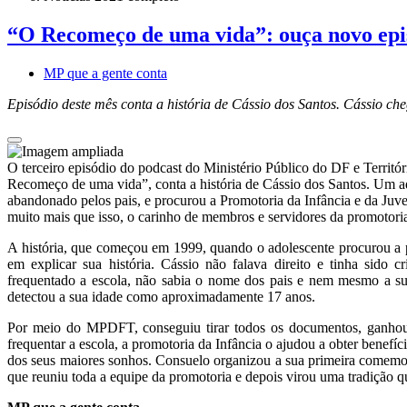
“O Recomeço de uma vida”: ouça novo ep
MP que a gente conta
Episódio deste mês conta a história de Cássio dos Santos. Cássio c
O terceiro episódio do podcast do Ministério Público do DF e Territó
Recomeço de uma vida”, conta a história de Cássio dos Santos. Um ad
abandonado pelos pais, e procurou a Promotoria da Infância e da Juv
muito mais que isso, o carinho de membros e servidores da promotori
A história, que começou em 1999, quando o adolescente procurou a p
em explicar sua história. Cássio não falava direito e tinha sido c
frequentado a escola, não sabia o nome dos pais e nem mesmo a s
detectou a sua idade como aproximadamente 17 anos.
Por meio do MPDFT, conseguiu tirar todos os documentos, ganhou 
frequentar a escola, a promotoria da Infância o ajudou a obter benefí
dos seus maiores sonhos. Consuelo organizou a sua primeira comemora
que reuniu toda a equipe da promotoria e depois virou uma tradição q