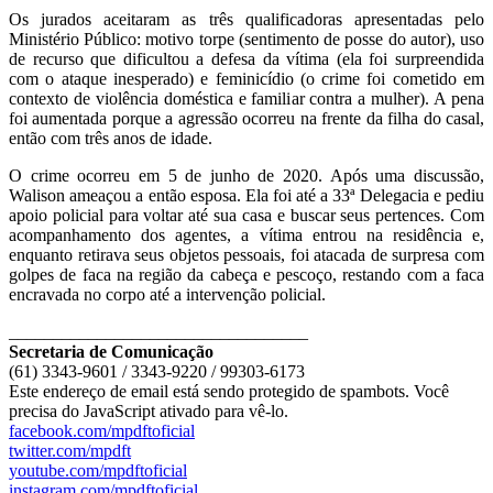
Os jurados aceitaram as três qualificadoras apresentadas pelo
Ministério Público: motivo torpe (sentimento de posse do autor), uso
de recurso que dificultou a defesa da vítima (ela foi surpreendida
com o ataque inesperado) e feminicídio (o crime foi cometido em
contexto de violência doméstica e familiar contra a mulher). A pena
foi aumentada porque a agressão ocorreu na frente da filha do casal,
então com três anos de idade.
O crime ocorreu em 5 de junho de 2020. Após uma discussão,
Walison ameaçou a então esposa. Ela foi até a 33ª Delegacia e pediu
apoio policial para voltar até sua casa e buscar seus pertences. Com
acompanhamento dos agentes, a vítima entrou na residência e,
enquanto retirava seus objetos pessoais, foi atacada de surpresa com
golpes de faca na região da cabeça e pescoço, restando com a faca
encravada no corpo até a intervenção policial.
__________________________________
Secretaria de Comunicação
(61) 3343-9601 / 3343-9220 / 99303-6173
Este endereço de email está sendo protegido de spambots. Você
precisa do JavaScript ativado para vê-lo.
facebook.com/mpdftoficial
twitter.com/mpdft
youtube.com/mpdftoficial
instagram.com/mpdftoficial