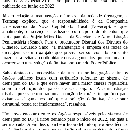
pluviais. A expectativa é a de que o edital para essa faixa seja
publicado até junho de 2022.
Já em relação a manutenção e limpeza da rede de drenagem, a
Terracap explicou que a responsabilidade é da Companhia
Urbanizadora da Nova Capital do Brasil (Novacap), e que,
atualmente, o serviço é realizado com apoio de detentos que
participam do Projeto Mãos Dadas, da Secretaria de Administração
Penitenciária (Seape). Para o procurador Distrital dos Direitos do
Cidadão, Eduardo Sabo, “a manutenção e limpeza das redes de
drenagem são um gargalo que precisa ser solucionado em curto
prazo para evitar a continuidade dos alagamentos que continuam a
ocorrer sem uma solução definitiva por parte do Poder Público”.
Sabo destacou a necessidade de uma maior integração entre os
órgãos públicos locais com atribuição referente ao sistema de
drenagem do DF e que deve haver uma maior clareza regulatória
sobre a definição dos papéis de cada órgão. “A administração
distrital precisa encontrar uma solução de caráter temporário para
evitar os alagamentos até que a solução definitiva, de caráter
estrutural, possa ser implementada”, ressaltou.
Um novo encontro entre os órgãos responsáveis pelo sistema de
drenagem do DF já ficou definido para o início de 2022, em data a
ser marcada. Além disso, também ficou definido que a área técnica
da Agência realizará uma apresentação sobre os projetos de reforço