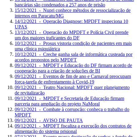
bancárias são condenados a 257 anos de prisão
15/12/2021 - Nupri conhece métodos de ressocialização de
internos em Paracatu/MG
14/12/2021 - Operação Diagnose: MPDFT inspeciona 10
UPAS
13/12/2021 - Operação do MPDFT e Polícia Civil prende
um dos maiores traficantes do DF
10/12/2021 - Prosus vistoria condição de pacientes em mais
uma clínica psiquiátrica
10/12/2021 - Creche ganha sala de informática custeada por
acordos propostos pelo MPDFT
09/12/2021 - MPDFT e Educação do DF firmam acordo de
cooperação para a criação de soluções de BI
09/12/2021 - Eventos de fim de ano e Carnaval preocupam
força-tarefa de enfrentamento à Covid-19
09/12/2021 - Teatro Nacional: MPDFT quer planejamento
de revitalização
09/12/2021 - MPDFT e Secretaria de Educação firmam
parceria para ampliação do projeto NaMoral
09/12/2021 - Combate à corrupção: conheça o trabalho do
MPDFT
09/12/2021 - AVISO DE PAUTA
09/12/2021 - MPDFT fiscaliza a execução dos contratos de
alimentação do sistema prisional
07/12/2021 - Evento marca destinação de verbas a fundo de