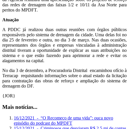
das redes de drenagem das faixas 1/2 e 10/11 da Asa Norte para
peritos do MPDFT.
Atuação
A PDDC já realizou duas outras reuniões com órgãos públicos
responsáveis pelo sistema de drenagem da cidade. Uma delas foi no
dia 25 de fevereiro e outra, no dia 3 de março. Nas duas ocasiões,
representantes dos órgãos e empresas vinculadas à administração
distrital tiveram a oportunidade de explicar as suas atribuições no
sistema e o que estão fazendo para aprimorar a rede e evitar os
alagamentos na capital.
No dia 3 de dezembro, a Procuradoria Distrital encaminhou ofício à
Terracap requisitando informações sobre o atual estado da licitação
para contratação das obras de reforço e ampliação do sistema de
drenagem do DF.
{JOR}
Mais notícias...
16/12/2021 - “O Recomeço de uma vida”: ouça novo
episódio do podcast do MPDFT
15/12/2021 - Criminosos que desviaram R$ 2,5 mi de contas