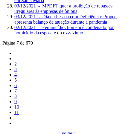
em Santa Maria
03/12/2021 - MPDFT quer a proibição de repasses
irregulares às empresas de ônibus
03/12/2021 - Dia da Pessoa com Deficiência: Proped
apresenta balanço de atuação durante a pandemia
02/12/2021 - Feminicídio: homem é condenado por
homicídio da esposa e do ex-vizinho
Página 7 de 670
2
3
4
5
6
7
8
9
10
11
.:
voltar
:.