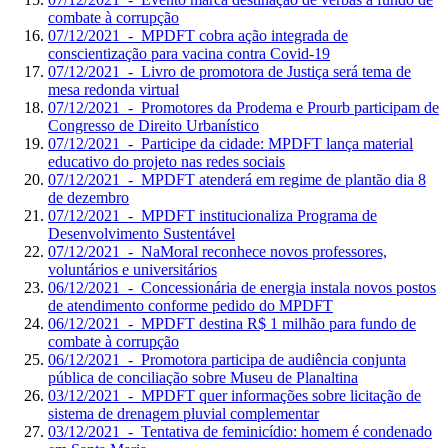
combate à corrupção
07/12/2021 - MPDFT cobra ação integrada de
conscientização para vacina contra Covid-19
07/12/2021 - Livro de promotora de Justiça será tema de
mesa redonda virtual
07/12/2021 - Promotores da Prodema e Prourb participam de
Congresso de Direito Urbanístico
07/12/2021 - Participe da cidade: MPDFT lança material
educativo do projeto nas redes sociais
07/12/2021 - MPDFT atenderá em regime de plantão dia 8
de dezembro
07/12/2021 - MPDFT institucionaliza Programa de
Desenvolvimento Sustentável
07/12/2021 - NaMoral reconhece novos professores,
voluntários e universitários
06/12/2021 - Concessionária de energia instala novos postos
de atendimento conforme pedido do MPDFT
06/12/2021 - MPDFT destina R$ 1 milhão para fundo de
combate à corrupção
06/12/2021 - Promotora participa de audiência conjunta
pública de conciliação sobre Museu de Planaltina
03/12/2021 - MPDFT quer informações sobre licitação de
sistema de drenagem pluvial complementar
03/12/2021 - Tentativa de feminicídio: homem é condenado