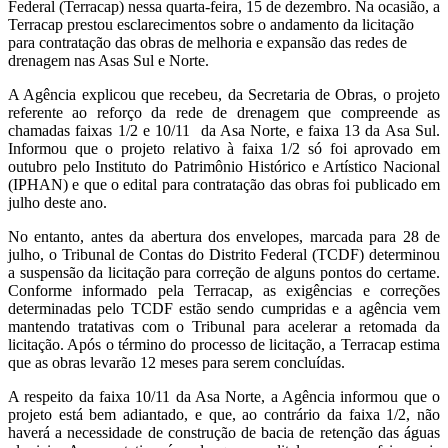
Federal (Terracap) nessa quarta-feira, 15 de dezembro. Na ocasião, a
Terracap prestou esclarecimentos sobre o andamento da licitação
para contratação das obras de melhoria e expansão das redes de
drenagem nas Asas Sul e Norte.
A Agência explicou que recebeu, da Secretaria de Obras, o projeto
referente ao reforço da rede de drenagem que compreende as
chamadas faixas 1/2 e 10/11 da Asa Norte, e faixa 13 da Asa Sul.
Informou que o projeto relativo à faixa 1/2 só foi aprovado em
outubro pelo Instituto do Patrimônio Histórico e Artístico Nacional
(IPHAN) e que o edital para contratação das obras foi publicado em
julho deste ano.
No entanto, antes da abertura dos envelopes, marcada para 28 de
julho, o Tribunal de Contas do Distrito Federal (TCDF) determinou
a suspensão da licitação para correção de alguns pontos do certame.
Conforme informado pela Terracap, as exigências e correções
determinadas pelo TCDF estão sendo cumpridas e a agência vem
mantendo tratativas com o Tribunal para acelerar a retomada da
licitação. Após o término do processo de licitação, a Terracap estima
que as obras levarão 12 meses para serem concluídas.
A respeito da faixa 10/11 da Asa Norte, a Agência informou que o
projeto está bem adiantado, e que, ao contrário da faixa 1/2, não
haverá a necessidade de construção de bacia de retenção das águas