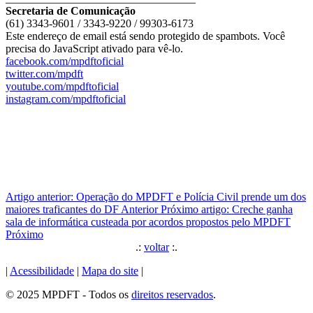
Secretaria de Comunicação
(61) 3343-9601 / 3343-9220 / 99303-6173
Este endereço de email está sendo protegido de spambots. Você
precisa do JavaScript ativado para vê-lo.
facebook.com/mpdftoficial
twitter.com/mpdft
youtube.com/mpdftoficial
instagram.com/mpdftoficial
Artigo anterior: Operação do MPDFT e Polícia Civil prende um dos
maiores traficantes do DF
Anterior
Próximo artigo: Creche ganha
sala de informática custeada por acordos propostos pelo MPDFT
Próximo
.:
voltar
:.
|
Acessibilidade
|
Mapa do site
|
© 2025 MPDFT - Todos os
direitos reservados
.