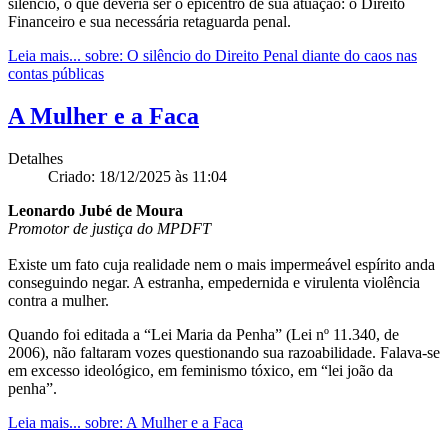
silêncio, o que deveria ser o epicentro de sua atuação: o Direito
Financeiro e sua necessária retaguarda penal.
Leia mais...
sobre: O silêncio do Direito Penal diante do caos nas
contas públicas
A Mulher e a Faca
Detalhes
Criado: 18/12/2025 às 11:04
Leonardo Jubé de Moura
Promotor de justiça do MPDFT
Existe um fato cuja realidade nem o mais impermeável espírito anda
conseguindo negar. A estranha, empedernida e virulenta violência
contra a mulher.
Quando foi editada a “Lei Maria da Penha” (Lei nº 11.340, de
2006), não faltaram vozes questionando sua razoabilidade. Falava-se
em excesso ideológico, em feminismo tóxico, em “lei joão da
penha”.
Leia mais...
sobre: A Mulher e a Faca