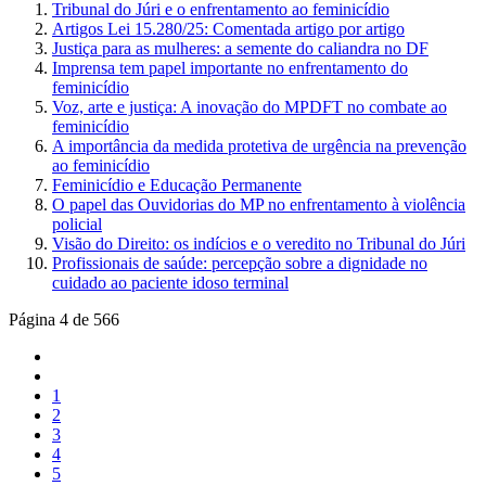
Tribunal do Júri e o enfrentamento ao feminicídio
Artigos Lei 15.280/25: Comentada artigo por artigo
Justiça para as mulheres: a semente do caliandra no DF
Imprensa tem papel importante no enfrentamento do
feminicídio
Voz, arte e justiça: A inovação do MPDFT no combate ao
feminicídio
A importância da medida protetiva de urgência na prevenção
ao feminicídio
Feminicídio e Educação Permanente
O papel das Ouvidorias do MP no enfrentamento à violência
policial
Visão do Direito: os indícios e o veredito no Tribunal do Júri
Profissionais de saúde: percepção sobre a dignidade no
cuidado ao paciente idoso terminal
Página 4 de 566
1
2
3
4
5