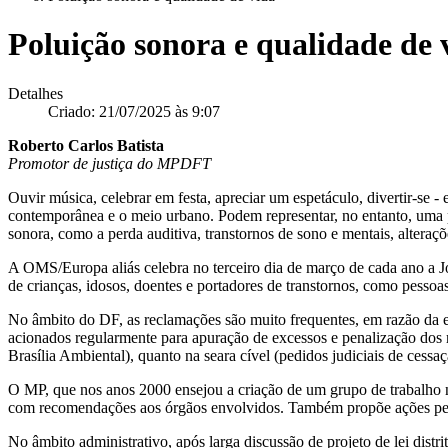
Poluição sonora e qualidade de 
Detalhes
Criado: 21/07/2025 às 9:07
Roberto Carlos Batista
Promotor de justiça do MPDFT
Ouvir música, celebrar em festa, apreciar um espetáculo, divertir-se 
contemporânea e o meio urbano. Podem representar, no entanto, uma pe
sonora, como a perda auditiva, transtornos de sono e mentais, alteraçõ
A OMS/Europa aliás celebra no terceiro dia de março de cada ano a J
de crianças, idosos, doentes e portadores de transtornos, como pessoa
No âmbito do DF, as reclamações são muito frequentes, em razão da ex
acionados regularmente para apuração de excessos e penalização dos re
Brasília Ambiental), quanto na seara cível (pedidos judiciais de cessa
O MP, que nos anos 2000 ensejou a criação de um grupo de trabalho 
com recomendações aos órgãos envolvidos. Também propõe ações penais
No âmbito administrativo, após larga discussão de projeto de lei dist