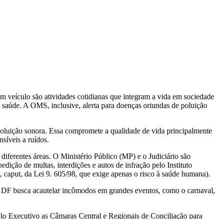
 um veículo são atividades cotidianas que integram a vida em sociedade
 saúde. A OMS, inclusive, alerta para doenças oriundas de poluição
poluição sonora. Essa compromete a qualidade de vida principalmente
síveis a ruídos.
iferentes áreas. O Ministério Público (MP) e o Judiciário são
ição de multas, interdições e autos de infração pelo Instituto
4, caput, da Lei 9. 605/98, que exige apenas o risco à saúde humana).
o DF busca acautelar incômodos em grandes eventos, como o carnaval,
 pelo Executivo as Câmaras Central e Regionais de Conciliação para