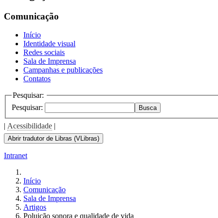
Comunicação
Início
Identidade visual
Redes sociais
Sala de Imprensa
Campanhas e publicações
Contatos
Pesquisar:
Pesquisar:
Busca
|
Acessibilidade
|
Abrir tradutor de Libras (VLibras)
Intranet
Início
Comunicação
Sala de Imprensa
Artigos
Poluição sonora e qualidade de vida