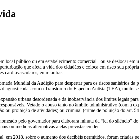
vida
- em local público ou em estabelecimento comercial - ou se deslocar em
rturbação que afeta a vida dos cidadãos e coloca em risco sua própria
es cardiovasculares, entre outras.
ornada Mundial da Audição para despertar para os riscos sanitários da 
s diagnosticadas com o Transtorno do Espectro Autista (TEA), muito sen
pansão urbana desordenada e da inobservância dos limites legais para d
sponsáveis. Vetado o abuso tanto no âmbito administrativo (com a exped
ção ou proibição de atividades) ou criminal (crime de poluição do art. 5
nomeado pelo governador para elaborara minuta da “lei do silêncio” d
 ou medidas alternativas a elas previstas em lei.
rital, em 2018, sobre o aumento dos decibéis permitidos, foram criadas