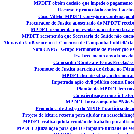
MPDFT obtém decisão que impede o pagamento de
Recurso é protocolado contra Faceboo
Caso Villela: MPDFT consegue a condenação de 
Procurador de Justiça aposentado do MPDFT recebe
MPDFT recomenda que escolas não cobrem taxa ext
MPDFT recomenda que Secretaria de Saúde não estend
Alunas da UnB vencem o I Concurso de Campanha Publicitári
Nota CNPG - Grupo Permanente de Prevenção e C
Esclarecimento aos alunos da
Campanha 'Conte até 10 nas Escolas' é
Promotor de Justiça participa de debate no Fór
MPDFT discute situação dos morad
Impetrada ação civil pública contra Face
Plantão do MPDFT tem nov
Conscientização para infratore
MPDFT lança campanha “Não Se
Promotora de Justiça do MPDFT participa de a
Projeto de leitura retorna para ajudar na ressocializaçã
MPDFT realiza quinta reunião de trabalho para discuti
MPDFT ajuíza ação para que DF implante unidade de sem