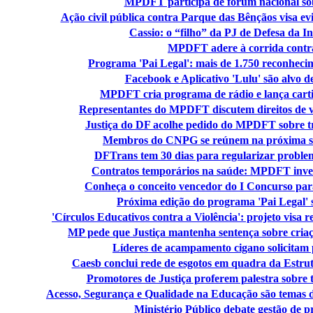
MPDFT participa de fórum nacional sob
Ação civil pública contra Parque das Bênçãos visa evi
Cassio: o “filho” da PJ de Defesa da I
MPDFT adere à corrida contr
Programa 'Pai Legal': mais de 1.750 reconheci
Facebook e Aplicativo 'Lulu' são alvo de
MPDFT cria programa de rádio e lança cartil
Representantes do MPDFT discutem direitos de ví
Justiça do DF acolhe pedido do MPDFT sobre t
Membros do CNPG se reúnem na próxima 
DFTrans tem 30 dias para regularizar proble
Contratos temporários na saúde: MPDFT invest
Conheça o conceito vencedor do I Concurso pa
Próxima edição do programa 'Pai Legal
'Círculos Educativos contra a Violência': projeto visa r
MP pede que Justiça mantenha sentença sobre criaç
Líderes de acampamento cigano solicitam po
Caesb conclui rede de esgotos em quadra da Estr
Promotores de Justiça proferem palestra sobre
Acesso, Segurança e Qualidade na Educação são tema
Ministério Público debate gestão de 