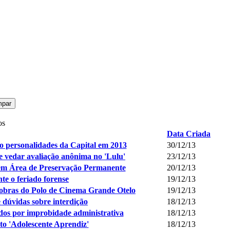
mpar
os
Data Criada
co personalidades da Capital em 2013
30/12/13
 vedar avaliação anônima no 'Lulu'
23/12/13
 em Área de Preservação Permanente
20/12/13
e o feriado forense
19/12/13
obras do Polo de Cinema Grande Otelo
19/12/13
e dúvidas sobre interdição
18/12/13
dos por improbidade administrativa
18/12/13
o 'Adolescente Aprendiz'
18/12/13