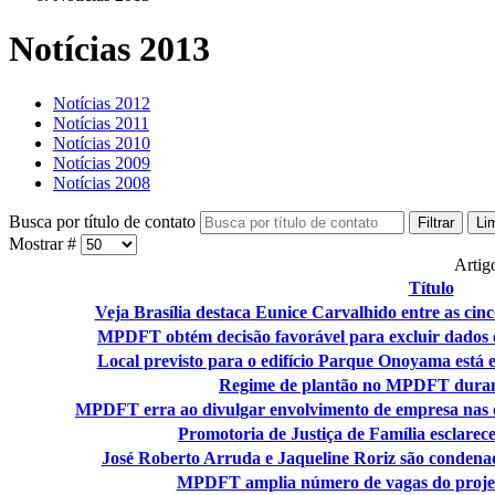
Notícias 2013
Notícias 2012
Notícias 2011
Notícias 2010
Notícias 2009
Notícias 2008
Busca por título de contato
Filtrar
Li
Mostrar #
Artig
Título
Veja Brasília destaca Eunice Carvalhido entre as cin
MPDFT obtém decisão favorável para excluir dados e
Local previsto para o edifício Parque Onoyama está
Regime de plantão no MPDFT durant
MPDFT erra ao divulgar envolvimento de empresa nas 
Promotoria de Justiça de Família esclarec
José Roberto Arruda e Jaqueline Roriz são condena
MPDFT amplia número de vagas do projet