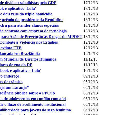
 dívidas trabalhistas pelo GDF
17/12/13
k e aplicativo 'Lulu'
17/12/13
dois réus do triplo homicídio
13/12/13
 prêmio da presidente da República
13/12/13
ra para atender alunos especiais
13/12/13
a contrato com empresa de tecnologia
13/12/13
a para Ação de Prevenção às Drogas do MPDFT
13/12/13
ombate à Violência nos Estádios
12/12/13
 extinta FTB
12/12/13
 lançada em Brazlândia
12/12/13
um Mundial de Direitos Humanos
11/12/13
ores de rua do DF
11/12/13
book e aplicativo 'Lulu'
10/12/13
o endereço
09/12/13
s de trânsito
05/12/13
ja um Laranja”
05/12/13
udiência pública sobre o PPCub
05/12/13
o de adolescentes em conflito com a lei
05/12/13
r o fluxo de acolhimento institucional
05/12/13
iliberdade para jovens do sexo feminino
04/12/13