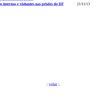
internos e visitantes nas prisões do DF
21/11/13
.:
voltar
:.