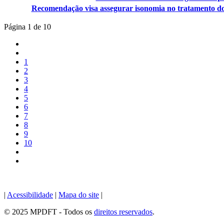
Recomendação visa assegurar isonomia no tratamento dos 
Página 1 de 10
1
2
3
4
5
6
7
8
9
10
|
Acessibilidade
|
Mapa do site
|
© 2025 MPDFT - Todos os
direitos reservados
.