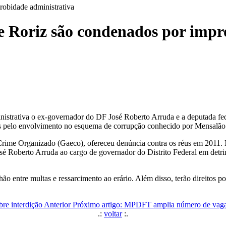
robidade administrativa
e Roriz são condenados por impr
strativa o ex-governador do DF José Roberto Arruda e a deputada fede
os pelo envolvimento no esquema de corrupção conhecido por Mensal
ime Organizado (Gaeco), ofereceu denúncia contra os réus em 2011.
osé Roberto Arruda ao cargo de governador do Distrito Federal em det
o entre multas e ressarcimento ao erário. Além disso, terão direitos po
bre interdição
Anterior
Próximo artigo: MPDFT amplia número de vagas
.:
voltar
:.