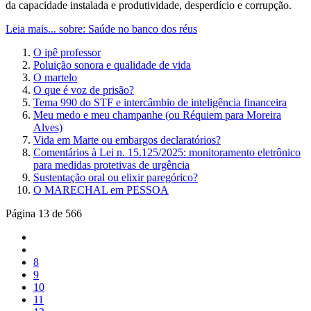
da capacidade instalada e produtividade, desperdício e corrupção.
Leia mais...
sobre: Saúde no banco dos réus
O ipê professor
Poluição sonora e qualidade de vida
O martelo
O que é voz de prisão?
Tema 990 do STF e intercâmbio de inteligência financeira
Meu medo e meu champanhe (ou Réquiem para Moreira
Alves)
Vida em Marte ou embargos declaratórios?
Comentários à Lei n. 15.125/2025: monitoramento eletrônico
para medidas protetivas de urgência
Sustentação oral ou elixir paregórico?
O MARECHAL em PESSOA
Página 13 de 566
8
9
10
11