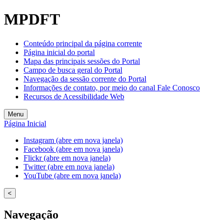
Welcome
MPDFT
to
All
in
Conteúdo principal da página corrente
One
Página inicial do portal
Accessibility
Mapa das principais sessões do Portal
screen
Campo de busca geral do Portal
reader.
Navegação da sessão corrente do Portal
To
Informações de contato, por meio do canal Fale Conosco
start
Recursos de Acessibilidade Web
the
All
Menu
in
Página Inicial
One
Accessibility
Instagram (abre em nova janela)
screen
Facebook (abre em nova janela)
reader,
Flickr (abre em nova janela)
press
Twitter (abre em nova janela)
"Ctrl
YouTube (abre em nova janela)
+
/".
<
This
shortcut
Navegação
activates