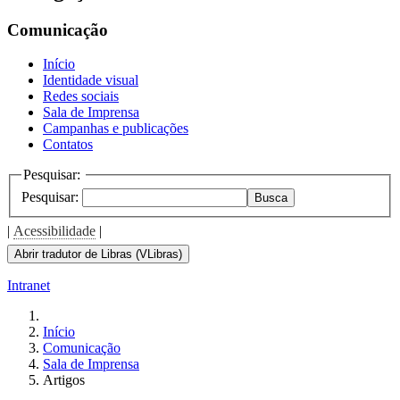
the
screen
Comunicação
reader
to
Início
help
Identidade visual
you
Redes sociais
navigate
Sala de Imprensa
and
Campanhas e publicações
interact
Contatos
with
the
Pesquisar:
content.
Pesquisar:
Busca
|
Acessibilidade
|
Abrir tradutor de Libras (VLibras)
Intranet
Início
Comunicação
Sala de Imprensa
Artigos