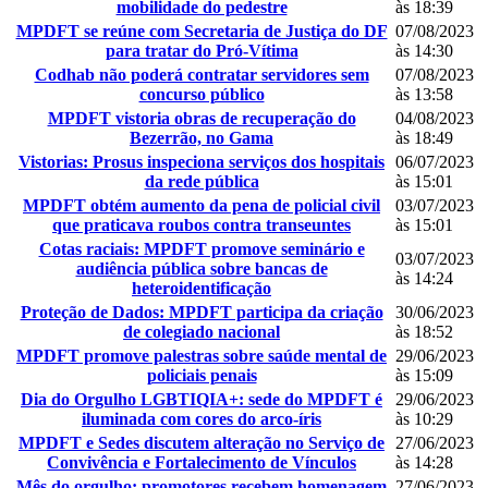
mobilidade do pedestre
às 18:39
MPDFT se reúne com Secretaria de Justiça do DF
07/08/2023
para tratar do Pró-Vítima
às 14:30
Codhab não poderá contratar servidores sem
07/08/2023
concurso público
às 13:58
MPDFT vistoria obras de recuperação do
04/08/2023
Bezerrão, no Gama
às 18:49
Vistorias: Prosus inspeciona serviços dos hospitais
06/07/2023
da rede pública
às 15:01
MPDFT obtém aumento da pena de policial civil
03/07/2023
que praticava roubos contra transeuntes
às 15:01
Cotas raciais: MPDFT promove seminário e
03/07/2023
audiência pública sobre bancas de
às 14:24
heteroidentificação
Proteção de Dados: MPDFT participa da criação
30/06/2023
de colegiado nacional
às 18:52
MPDFT promove palestras sobre saúde mental de
29/06/2023
policiais penais
às 15:09
Dia do Orgulho LGBTIQIA+: sede do MPDFT é
29/06/2023
iluminada com cores do arco-íris
às 10:29
MPDFT e Sedes discutem alteração no Serviço de
27/06/2023
Convivência e Fortalecimento de Vínculos
às 14:28
Mês do orgulho: promotores recebem homenagem
27/06/2023