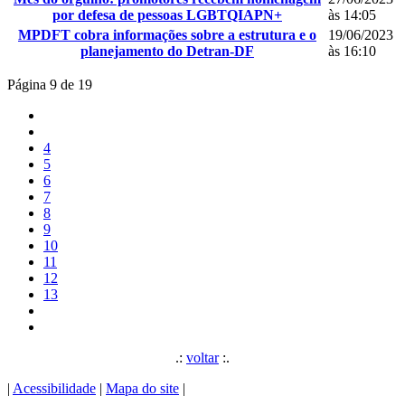
por defesa de pessoas LGBTQIAPN+
às 14:05
MPDFT cobra informações sobre a estrutura e o
19/06/2023
planejamento do Detran-DF
às 16:10
Página 9 de 19
4
5
6
7
8
9
10
11
12
13
.:
voltar
:.
|
Acessibilidade
|
Mapa do site
|