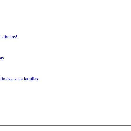
 direitos!
as
timas e suas famílias