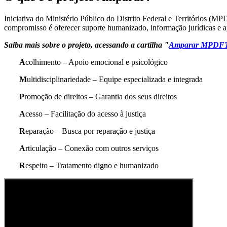
Iniciativa do Ministério Público do Distrito Federal e Territórios (M
compromisso é oferecer suporte humanizado, informação jurídicas e ap
Saiba mais sobre o projeto, acessando a cartilha "
Amparar MPDFT – 
A
colhimento – Apoio emocional e psicológico
M
ultidisciplinariedade – Equipe especializada e integrada
P
romoção de direitos – Garantia dos seus direitos
A
cesso – Facilitação do acesso à justiça
R
eparação – Busca por reparação e justiça
A
rticulação – Conexão com outros serviços
R
espeito – Tratamento digno e humanizado