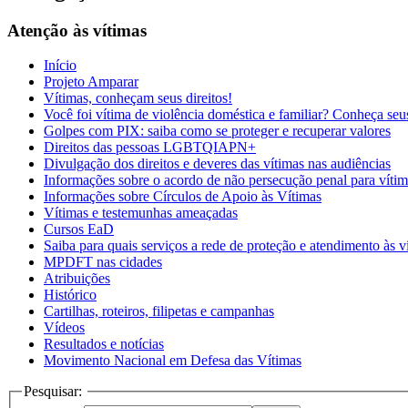
the
screen
Atenção às vítimas
reader
to
Início
help
Projeto Amparar
you
Vítimas, conheçam seus direitos!
navigate
Você foi vítima de violência doméstica e familiar? Conheça seus
and
Golpes com PIX: saiba como se proteger e recuperar valores
interact
Direitos das pessoas LGBTQIAPN+
with
Divulgação dos direitos e deveres das vítimas nas audiências
the
Informações sobre o acordo de não persecução penal para vítim
content.
Informações sobre Círculos de Apoio às Vítimas
Vítimas e testemunhas ameaçadas
Cursos EaD
Saiba para quais serviços a rede de proteção e atendimento às ví
MPDFT nas cidades
Atribuições
Histórico
Cartilhas, roteiros, filipetas e campanhas
Vídeos
Resultados e notícias
Movimento Nacional em Defesa das Vítimas
Pesquisar: