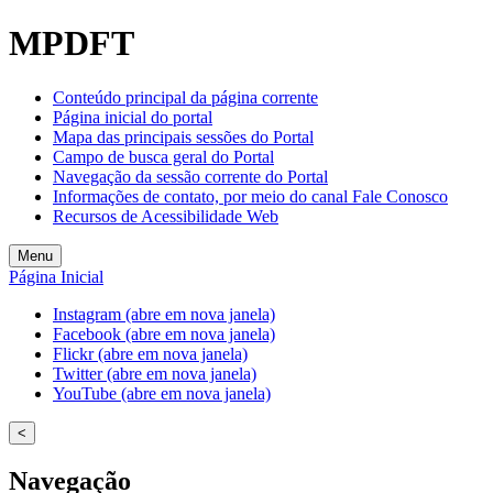
Welcome
MPDFT
to
All
in
Conteúdo principal da página corrente
One
Página inicial do portal
Accessibility
Mapa das principais sessões do Portal
screen
Campo de busca geral do Portal
reader.
Navegação da sessão corrente do Portal
To
Informações de contato, por meio do canal Fale Conosco
start
Recursos de Acessibilidade Web
the
All
Menu
in
Página Inicial
One
Accessibility
Instagram (abre em nova janela)
screen
Facebook (abre em nova janela)
reader,
Flickr (abre em nova janela)
press
Twitter (abre em nova janela)
"Ctrl
YouTube (abre em nova janela)
+
/".
<
This
shortcut
Navegação
activates