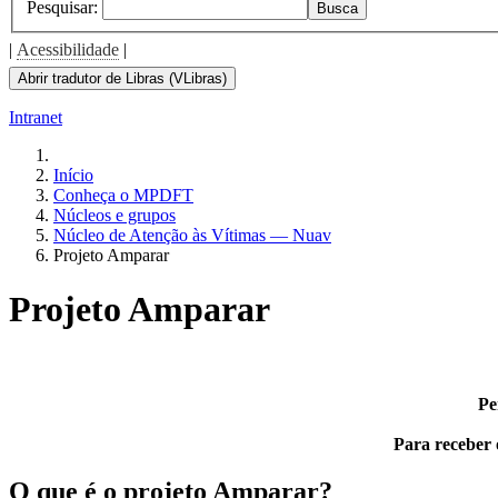
Pesquisar:
Busca
|
Acessibilidade
|
Abrir tradutor de Libras (VLibras)
Intranet
Início
Conheça o MPDFT
Núcleos e grupos
Núcleo de Atenção às Vítimas — Nuav
Projeto Amparar
Projeto Amparar
Pe
Para receber 
O que é o projeto Amparar?