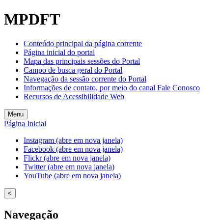
Welcome
MPDFT
to
All
in
Conteúdo principal da página corrente
One
Página inicial do portal
Accessibility
Mapa das principais sessões do Portal
screen
Campo de busca geral do Portal
reader.
Navegação da sessão corrente do Portal
To
Informações de contato, por meio do canal Fale Conosco
start
Recursos de Acessibilidade Web
the
All
Menu
in
Página Inicial
One
Accessibility
Instagram (abre em nova janela)
screen
Facebook (abre em nova janela)
reader,
Flickr (abre em nova janela)
press
Twitter (abre em nova janela)
"Ctrl
YouTube (abre em nova janela)
+
/".
<
This
shortcut
Navegação
activates