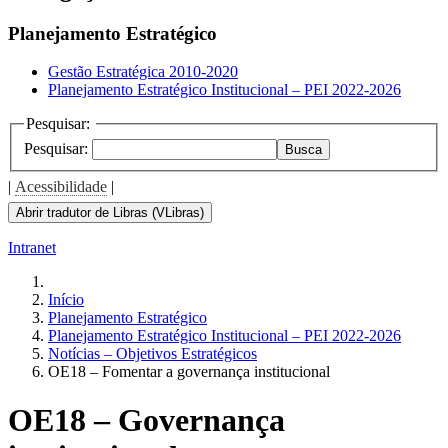
the
screen
Planejamento Estratégico
reader
to
Gestão Estratégica 2010-2020
help
Planejamento Estratégico Institucional – PEI 2022-2026
you
navigate
Pesquisar:
and
Pesquisar:
Busca
interact
with
|
Acessibilidade
|
the
content.
Abrir tradutor de Libras (VLibras)
Intranet
Início
Planejamento Estratégico
Planejamento Estratégico Institucional – PEI 2022-2026
Notícias – Objetivos Estratégicos
OE18 – Fomentar a governança institucional
OE18 – Governança