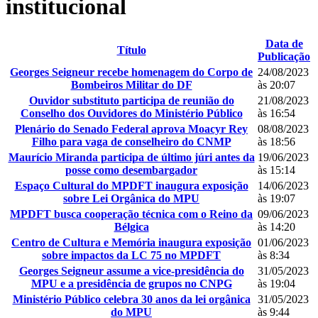
institucional
Data de
Título
Publicação
Georges Seigneur recebe homenagem do Corpo de
24/08/2023
Bombeiros Militar do DF
às 20:07
Ouvidor substituto participa de reunião do
21/08/2023
Conselho dos Ouvidores do Ministério Público
às 16:54
Plenário do Senado Federal aprova Moacyr Rey
08/08/2023
Filho para vaga de conselheiro do CNMP
às 18:56
Maurício Miranda participa de último júri antes da
19/06/2023
posse como desembargador
às 15:14
Espaço Cultural do MPDFT inaugura exposição
14/06/2023
sobre Lei Orgânica do MPU
às 19:07
MPDFT busca cooperação técnica com o Reino da
09/06/2023
Bélgica
às 14:20
Centro de Cultura e Memória inaugura exposição
01/06/2023
sobre impactos da LC 75 no MPDFT
às 8:34
Georges Seigneur assume a vice-presidência do
31/05/2023
MPU e a presidência de grupos no CNPG
às 19:04
Ministério Público celebra 30 anos da lei orgânica
31/05/2023
do MPU
às 9:44