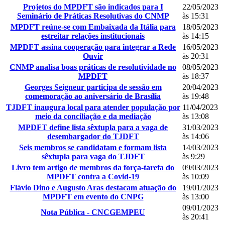
Projetos do MPDFT são indicados para I
22/05/2023
Seminário de Práticas Resolutivas do CNMP
às 15:31
MPDFT reúne-se com Embaixada da Itália para
18/05/2023
estreitar relações institucionais
às 14:15
MPDFT assina cooperação para integrar a Rede
16/05/2023
Ouvir
às 20:31
CNMP analisa boas práticas de resolutividade no
08/05/2023
MPDFT
às 18:37
Georges Seigneur participa de sessão em
20/04/2023
comemoração ao aniversário de Brasília
às 19:48
TJDFT inaugura local para atender população por
11/04/2023
meio da conciliação e da mediação
às 13:08
MPDFT define lista sêxtupla para a vaga de
31/03/2023
desembargador do TJDFT
às 14:06
Seis membros se candidatam e formam lista
14/03/2023
sêxtupla para vaga do TJDFT
às 9:29
Livro tem artigo de membros da força-tarefa do
09/03/2023
MPDFT contra a Covid-19
às 10:09
Flávio Dino e Augusto Aras destacam atuação do
19/01/2023
MPDFT em evento do CNPG
às 13:00
09/01/2023
Nota Pública - CNCGEMPEU
às 20:41