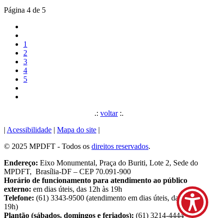
Página 4 de 5
1
2
3
4
5
.:
voltar
:.
|
Acessibilidade
|
Mapa do site
|
© 2025 MPDFT - Todos os
direitos reservados
.
Endereço:
Eixo Monumental, Praça do Buriti, Lote 2, Sede do
MPDFT, Brasília-DF – CEP 70.091-900
Horário de funcionamento para atendimento ao público
externo:
em dias úteis, das 12h às 19h
Telefone:
(61) 3343-9500 (atendimento em dias úteis, das 9h às
19h)
Plantão (sábados, domingos e feriados):
(61) 3214-4444