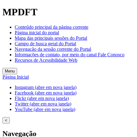
Welcome
MPDFT
to
All
in
Conteúdo principal da página corrente
One
Página inicial do portal
Accessibility
Mapa das principais sessões do Portal
screen
Campo de busca geral do Portal
reader.
Navegação da sessão corrente do Portal
To
Informações de contato, por meio do canal Fale Conosco
start
Recursos de Acessibilidade Web
the
All
Menu
in
Página Inicial
One
Accessibility
Instagram (abre em nova janela)
screen
Facebook (abre em nova janela)
reader,
Flickr (abre em nova janela)
press
Twitter (abre em nova janela)
"Ctrl
YouTube (abre em nova janela)
+
/".
<
This
shortcut
Navegação
activates