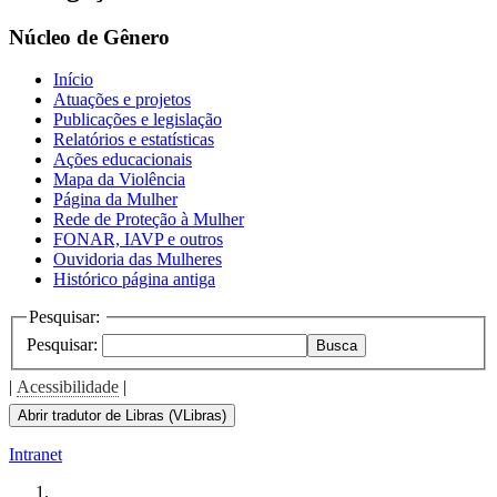
the
screen
Núcleo de Gênero
reader
to
Início
help
Atuações e projetos
you
Publicações e legislação
navigate
Relatórios e estatísticas
and
Ações educacionais
interact
Mapa da Violência
with
Página da Mulher
the
Rede de Proteção à Mulher
content.
FONAR, IAVP e outros
Ouvidoria das Mulheres
Histórico página antiga
Pesquisar:
Pesquisar:
Busca
|
Acessibilidade
|
Abrir tradutor de Libras (VLibras)
Intranet