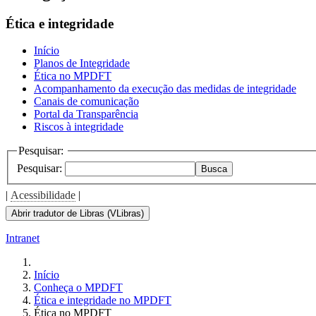
Ética e integridade
Início
Planos de Integridade
Ética no MPDFT
Acompanhamento da execução das medidas de integridade
Canais de comunicação
Portal da Transparência
Riscos à integridade
Pesquisar:
Pesquisar:
Busca
|
Acessibilidade
|
Abrir tradutor de Libras (VLibras)
Intranet
Início
Conheça o MPDFT
Ética e integridade no MPDFT
Ética no MPDFT