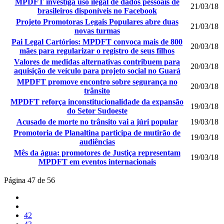
MPDFT investiga uso ilegal de dados pessoais de
21/03/18
brasileiros disponíveis no Facebook
Projeto Promotoras Legais Populares abre duas
21/03/18
novas turmas
Pai Legal Cartórios: MPDFT convoca mais de 800
20/03/18
mães para regularizar o registro de seus filhos
Valores de medidas alternativas contribuem para
20/03/18
aquisição de veículo para projeto social no Guará
MPDFT promove encontro sobre segurança no
20/03/18
trânsito
MPDFT reforça inconstitucionalidade da expansão
19/03/18
do Setor Sudoeste
Acusado de morte no trânsito vai a júri popular
19/03/18
Promotoria de Planaltina participa de mutirão de
19/03/18
audiências
Mês da água: promotores de Justiça representam
19/03/18
MPDFT em eventos internacionais
Página 47 de 56
42