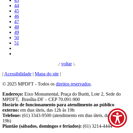
43
44
45
46
47
48
49
50
51
.:
voltar
:.
|
Acessibilidade
|
Mapa do site
|
© 2025 MPDFT - Todos os
direitos reservados
.
Endereço:
Eixo Monumental, Praça do Buriti, Lote 2, Sede do
MPDFT, Brasília-DF – CEP 70.091-900
Horário de funcionamento para atendimento ao público
externo:
em dias úteis, das 12h às 19h
Telefone:
(61) 3343-9500 (atendimento em dias úteis, das 9h às
19h)
Plantão (sábados, domingos e feriados):
(61) 3214-4444