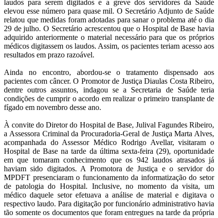
laudos para serem digitados e a greve dos servidores da Saúde
elevou esse número para quase mil. O Secretário Adjunto de Saúde
relatou que medidas foram adotadas para sanar o problema até o dia
29 de julho. O Secretário acrescentou que o Hospital de Base havia
adquirido anteriormente o material necessário para que os próprios
médicos digitassem os laudos. Assim, os pacientes teriam acesso aos
resultados em prazo razoável.
Ainda no encontro, abordou-se o tratamento dispensado aos
pacientes com câncer. O Promotor de Justiça Diaulas Costa Ribeiro,
dentre outros assuntos, indagou se a Secretaria de Saúde teria
condições de cumprir o acordo em realizar o primeiro transplante de
fígado em novembro desse ano.
À convite do Diretor do Hospital de Base, Julival Fagundes Ribeiro,
a Assessora Criminal da Procuradoria-Geral de Justiça Marta Alves,
acompanhada do Assessor Médico Rodrigo Avellar, visitaram o
Hospital de Base na tarde da última sexta-feira (29), oportunidade
em que tomaram conhecimento que os 942 laudos atrasados já
haviam sido digitados. A Promotora de Justiça e o servidor do
MPDFT presenciaram o funcionamento da informatização do setor
de patologia do Hospital. Inclusive, no momento da visita, um
médico daquele setor efetuava a análise de material e digitava o
respectivo laudo. Para digitação por funcionário administrativo havia
tão somente os documentos que foram entregues na tarde da própria