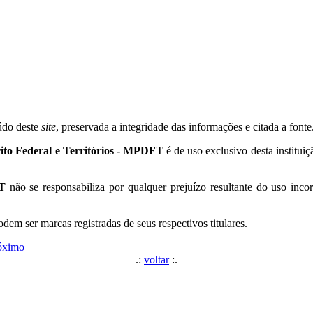
eúdo deste
site
, preservada a integridade das informações e citada a fonte
rito Federal e Territórios - MPDFT
é de uso exclusivo desta instituiç
FT
não se responsabiliza por qualquer prejuízo resultante do uso inc
em ser marcas registradas de seus respectivos titulares.
óximo
.:
voltar
:.