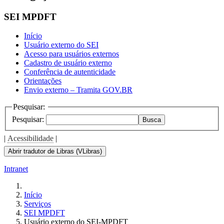
SEI MPDFT
Início
Usuário externo do SEI
Acesso para usuários externos
Cadastro de usuário externo
Conferência de autenticidade
Orientações
Envio externo – Tramita GOV.BR
Pesquisar:
Pesquisar:
Busca
|
Acessibilidade
|
Abrir tradutor de Libras (VLibras)
Intranet
Início
Serviços
SEI MPDFT
Usuário externo do SEI-MPDFT