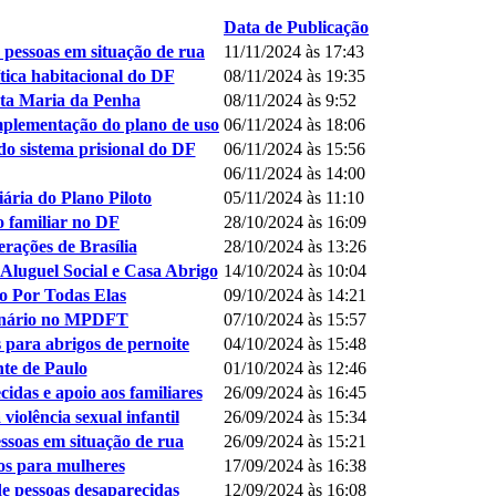
Data de Publicação
 pessoas em situação de rua
11/11/2024 às 17:43
ica habitacional do DF
08/11/2024 às 19:35
ta Maria da Penha
08/11/2024 às 9:52
lementação do plano de uso
06/11/2024 às 18:06
do sistema prisional do DF
06/11/2024 às 15:56
06/11/2024 às 14:00
ria do Plano Piloto
05/11/2024 às 11:10
o familiar no DF
28/10/2024 às 16:09
rações de Brasília
28/10/2024 às 13:26
Aluguel Social e Casa Abrigo
14/10/2024 às 10:04
lo Por Todas Elas
09/10/2024 às 14:21
eminário no MPDFT
07/10/2024 às 15:57
 para abrigos de pernoite
04/10/2024 às 15:48
te de Paulo
01/10/2024 às 12:46
das e apoio aos familiares
26/09/2024 às 16:45
iolência sexual infantil
26/09/2024 às 15:34
soas em situação de rua
26/09/2024 às 15:21
vos para mulheres
17/09/2024 às 16:38
e pessoas desaparecidas
12/09/2024 às 16:08