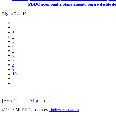
PDDC acompanha planejamento para o desfile de
Página 2 de 19
1
2
3
4
5
6
7
8
9
10
|
Acessibilidade
|
Mapa do site
|
© 2025 MPDFT - Todos os
direitos reservados
.