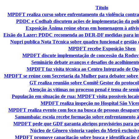
Título
MPDFT realiza curso sobre enfrentamento da violência contra
PDDC e Codhab discutem ações de implementação da polít
Exposição Ânima reúne obras em homenagem à ativis
Eixão do Lazer: PDDC recomenda ao DER-DF medidas para imp
Nupri publica Nota Técnica sobre quadro funcional e gestão 
MPDFT recebe Exposição Shen
MPDFT discute implementação de concessão da Rodoviá
Seminário debate avanços e desafios do acolhiment
MPDFT faz visita técnica ao Centro Integrado de Ope
MPDFT se reúne com Secretaria da Mulher para debater sobre 
GT realiza reunião sobre Comitê Gestor do protoco
Atenção às vítimas no processo penal é tema de s
População em situação de rua: MPDFT visita possíveis locais
MPDFT realiza inspeção no Hospital São Vicen
MPDFT realiza evento com foco na busca de pessoas desapareci
Samambaia: escola recebe formação sobre enfrentamento à v
MPDFT pede que GDF garanta abrigos provisórios para pes
Núcleo de Gênero vistoria vagões do Metrô exclusi
MPDFT promove capacitação sobre busca e identificação d