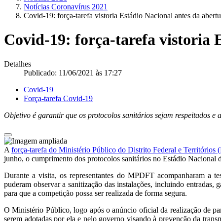
Notícias Coronavírus 2021
Covid-19: força-tarefa vistoria Estádio Nacional antes da aber
Covid-19: força-tarefa vistoria
Detalhes
Publicado: 11/06/2021 às 17:27
Covid-19
Força-tarefa Covid-19
Objetivo é garantir que os protocolos sanitários sejam respeitados 
A
força-tarefa do Ministério Público do Distrito Federal e Território
junho, o cumprimento dos protocolos sanitários no Estádio Nacional d
Durante a visita, os representantes do MPDFT acompanharam a te
puderam observar a sanitização das instalações, incluindo entradas
para que a competição possa ser realizada de forma segura.
O Ministério Público, logo após o anúncio oficial da realização de p
serem adotadas por ela e pelo governo visando à prevenção da tran