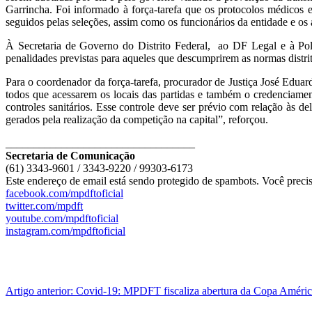
Garrincha. Foi informado à força-tarefa que os protocolos médicos
seguidos pelas seleções, assim como os funcionários da entidade e os
À Secretaria de Governo do Distrito Federal, ao DF Legal e à Polí
penalidades previstas para aqueles que descumprirem as normas distrit
Para o coordenador da força-tarefa, procurador de Justiça José Edua
todos que acessarem os locais das partidas e também o credenciame
controles sanitários. Esse controle deve ser prévio com relação às d
gerados pela realização da competição na capital”, reforçou.
__________________________________
Secretaria de Comunicação
(61) 3343-9601 / 3343-9220 / 99303-6173
Este endereço de email está sendo protegido de spambots. Você precis
facebook.com/mpdftoficial
twitter.com/mpdft
youtube.com/mpdftoficial
instagram.com/mpdftoficial
Artigo anterior: Covid-19: MPDFT fiscaliza abertura da Copa Améri