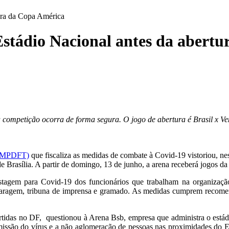
tura da Copa América
 Estádio Nacional antes da abert
e a competição ocorra de forma segura. O jogo de abertura é Brasil x 
s (MPDFT)
que fiscaliza as medidas de combate à Covid-19 vistoriou, nest
e Brasília. A partir de domingo, 13 de junho, a arena receberá jogos d
stagem para Covid-19 dos funcionários que trabalham na organizaç
, garagem, tribuna de imprensa e gramado. As medidas cumprem recome
artidas no DF, questionou à Arena Bsb, empresa que administra o estád
smissão do vírus e a não aglomeração de pessoas nas proximidades do 