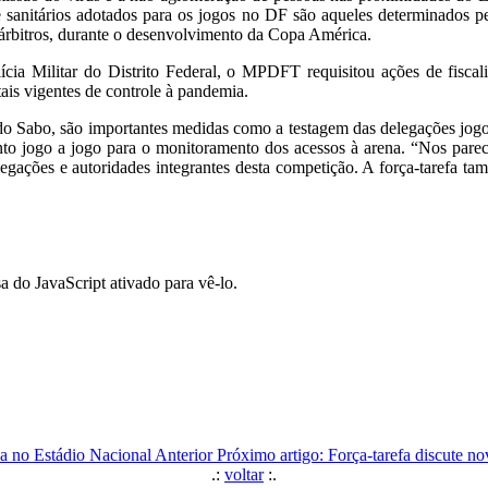
 e sanitários adotados para os jogos no DF são aqueles determinados 
 árbitros, durante o desenvolvimento da Copa América.
cia Militar do Distrito Federal, o MPDFT requisitou ações de fiscali
ais vigentes de controle à pandemia.
rdo Sabo, são importantes medidas como a testagem das delegações jogo
nto jogo a jogo para o monitoramento dos acessos à arena. “Nos parec
elegações e autoridades integrantes desta competição. A força-tarefa 
a do JavaScript ativado para vê-lo.
ca no Estádio Nacional
Anterior
Próximo artigo: Força-tarefa discute n
.:
voltar
:.