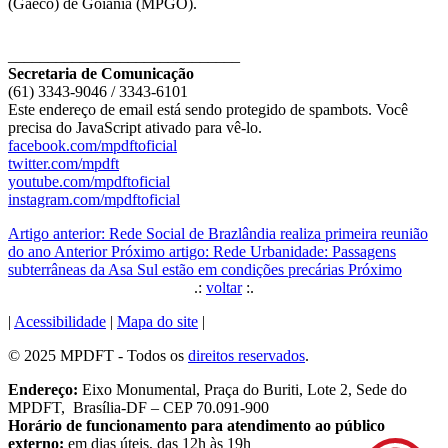
(Gaeco) de Goiânia (MPGO).
_____________________________
Secretaria de Comunicação
(61) 3343-9046 / 3343-6101
Este endereço de email está sendo protegido de spambots. Você
precisa do JavaScript ativado para vê-lo.
facebook.com/mpdftoficial
twitter.com/mpdft
youtube.com/mpdftoficial
instagram.com/mpdftoficial
Artigo anterior: Rede Social de Brazlândia realiza primeira reunião
do ano
Anterior
Próximo artigo: Rede Urbanidade: Passagens
subterrâneas da Asa Sul estão em condições precárias
Próximo
.:
voltar
:.
|
Acessibilidade
|
Mapa do site
|
© 2025 MPDFT - Todos os
direitos reservados
.
Endereço:
Eixo Monumental, Praça do Buriti, Lote 2, Sede do
MPDFT, Brasília-DF – CEP 70.091-900
Horário de funcionamento para atendimento ao público
externo:
em dias úteis, das 12h às 19h