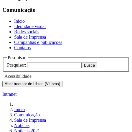
the
screen
Comunicação
reader
to
Início
help
Identidade visual
you
Redes sociais
navigate
Sala de Imprensa
and
Campanhas e publicações
interact
Contatos
with
the
Pesquisar:
content.
Pesquisar:
Busca
|
Acessibilidade
|
Abrir tradutor de Libras (VLibras)
Intranet
Início
Comunicação
Sala de Imprensa
Notícias
Notícias 2021