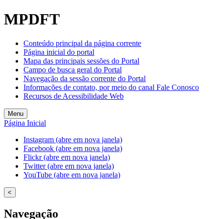
Welcome
MPDFT
to
All
in
Conteúdo principal da página corrente
One
Página inicial do portal
Accessibility
Mapa das principais sessões do Portal
screen
Campo de busca geral do Portal
reader.
Navegação da sessão corrente do Portal
To
Informações de contato, por meio do canal Fale Conosco
start
Recursos de Acessibilidade Web
the
All
Menu
in
Página Inicial
One
Accessibility
Instagram (abre em nova janela)
screen
Facebook (abre em nova janela)
reader,
Flickr (abre em nova janela)
press
Twitter (abre em nova janela)
"Ctrl
YouTube (abre em nova janela)
+
/".
<
This
shortcut
Navegação
activates