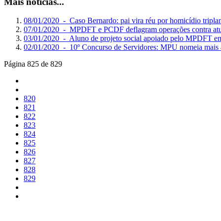
Mais notícias...
08/01/2020 - Caso Bernardo: pai vira réu por homicídio tripla
07/01/2020 - MPDFT e PCDF deflagram operações contra a
03/01/2020 - Aluno de projeto social apoiado pelo MPDFT em
02/01/2020 - 10º Concurso de Servidores: MPU nomeia mais 
Página 825 de 829
820
821
822
823
824
825
826
827
828
829