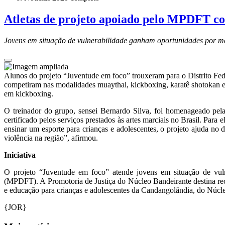
Atletas de projeto apoiado pelo MPDFT c
Jovens em situação de vulnerabilidade ganham oportunidades por me
Alunos do projeto “Juventude em foco” trouxeram para o Distrito Fed
competiram nas modalidades muaythai, kickboxing, karatê shotokan e k
em kickboxing.
O treinador do grupo, sensei Bernardo Silva, foi homenageado pe
certificado pelos serviços prestados às artes marciais no Brasil. Par
ensinar um esporte para crianças e adolescentes, o projeto ajuda no d
violência na região”, afirmou.
Iniciativa
O projeto “Juventude em foco” atende jovens em situação de vulne
(MPDFT). A Promotoria de Justiça do Núcleo Bandeirante destina recur
e educação para crianças e adolescentes da Candangolândia, do Núcl
{JOR}