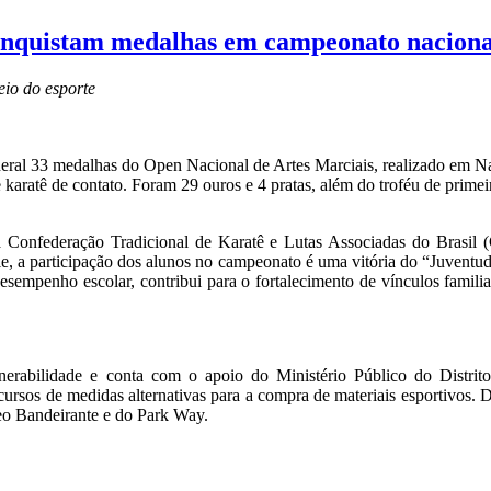
onquistam medalhas em campeonato naciona
io do esporte
eral 33 medalhas do Open Nacional de Artes Marciais, realizado em Na
aratê de contato. Foram 29 ouros e 4 pratas, além do troféu de primei
la Confederação Tradicional de Karatê e Lutas Associadas do Brasi
a ele, a participação dos alunos no campeonato é uma vitória do “Juven
esempenho escolar, contribui para o fortalecimento de vínculos familia
rabilidade e conta com o apoio do Ministério Público do Distrito 
sos de medidas alternativas para a compra de materiais esportivos. De
eo Bandeirante e do Park Way.