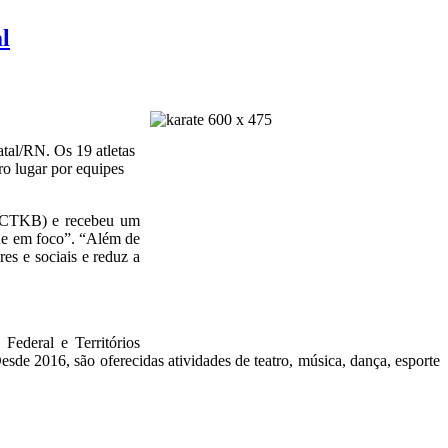
l
tal/RN. Os 19 atletas
ro lugar por equipes
l (CTKB) e recebeu um
tude em foco”. “Além de
res e sociais e reduz a
Federal e Territórios
sde 2016, são oferecidas atividades de teatro, música, dança, esporte