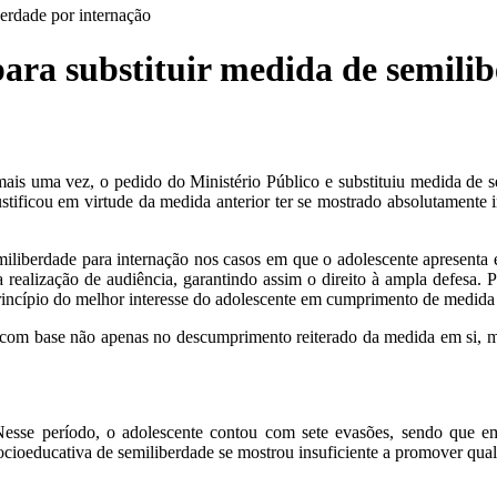
berdade por internação
ara substituir medida de semili
is uma vez, o pedido do Ministério Público e substituiu medida de 
stificou em virtude da medida anterior ter se mostrado absolutamente 
miliberdade para internação nos casos em que o adolescente apresenta e
realização de audiência, garantindo assim o direito à ampla defesa. 
 princípio do melhor interesse do adolescente em cumprimento de medida
u com base não apenas no descumprimento reiterado da medida em si, m
se período, o adolescente contou com sete evasões, sendo que em r
socioeducativa de semiliberdade se mostrou insuficiente a promover qua