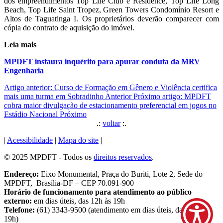
dos empreendimentos Top Life Club e Residence, Top Life Long
Beach, Top Life Saint Tropez, Green Towers Condomínio Resort e
Altos de Taguatinga I. Os proprietários deverão comparecer com
cópia do contrato de aquisição do imóvel.
Leia mais
MPDFT instaura inquérito para apurar conduta da MRV
Engenharia
Artigo anterior: Curso de Formação em Gênero e Violência certifica
mais uma turma em Sobradinho
Anterior
Próximo artigo: MPDFT
cobra maior divulgação de estacionamento preferencial em jogos no
Estádio Nacional
Próximo
.:
voltar
:.
|
Acessibilidade
|
Mapa do site
|
© 2025 MPDFT - Todos os
direitos reservados
.
Endereço:
Eixo Monumental, Praça do Buriti, Lote 2, Sede do
MPDFT, Brasília-DF – CEP 70.091-900
Horário de funcionamento para atendimento ao público
externo:
em dias úteis, das 12h às 19h
Telefone:
(61) 3343-9500 (atendimento em dias úteis, das 9h às
19h)