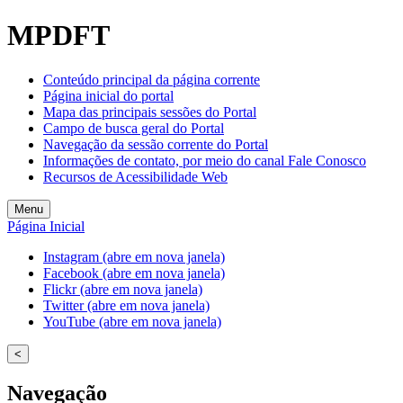
Welcome
MPDFT
to
All
in
Conteúdo principal da página corrente
One
Página inicial do portal
Accessibility
Mapa das principais sessões do Portal
screen
Campo de busca geral do Portal
reader.
Navegação da sessão corrente do Portal
To
Informações de contato, por meio do canal Fale Conosco
start
Recursos de Acessibilidade Web
the
All
Menu
in
Página Inicial
One
Accessibility
Instagram (abre em nova janela)
screen
Facebook (abre em nova janela)
reader,
Flickr (abre em nova janela)
press
Twitter (abre em nova janela)
"Ctrl
YouTube (abre em nova janela)
+
/".
<
This
shortcut
Navegação
activates