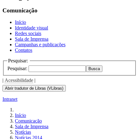
the
screen
Comunicação
reader
to
Início
help
Identidade visual
you
Redes sociais
navigate
Sala de Imprensa
and
Campanhas e publicações
interact
Contatos
with
the
Pesquisar:
content.
Pesquisar:
Busca
|
Acessibilidade
|
Abrir tradutor de Libras (VLibras)
Intranet
Início
Comunicação
Sala de Imprensa
Notícias
Notícias 2014