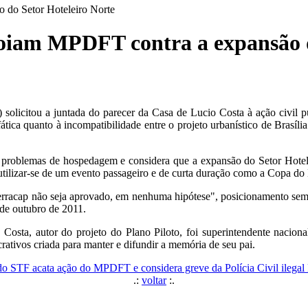
 do Setor Hoteleiro Norte
poiam MPDFT contra a expansão d
) solicitou a juntada do parecer da Casa de Lucio Costa à ação civil
fática quanto à incompatibilidade entre o projeto urbanístico de Brasíli
s problemas de hospedagem e considera que a expansão do Setor Hotele
utilizar-se de um evento passageiro e de curta duração como a Copa do 
erracap não seja aprovado, em nenhuma hipótese", posicionamento seme
 de outubro de 2011.
 Costa, autor do projeto do Plano Piloto, foi superintendente naciona
crativos criada para manter e difundir a memória de seu pai.
 do STF acata ação do MPDFT e considera greve da Polícia Civil ilegal
.:
voltar
:.