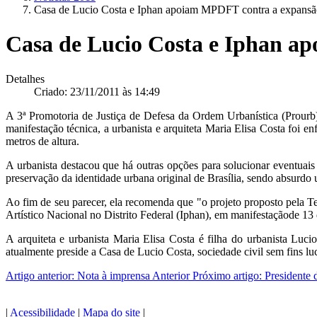
Casa de Lucio Costa e Iphan apoiam MPDFT contra a expansão
Casa de Lucio Costa e Iphan a
Detalhes
Criado: 23/11/2011 às 14:49
A 3ª Promotoria de Justiça de Defesa da Ordem Urbanística (Prourb
manifestação técnica, a urbanista e arquiteta Maria Elisa Costa foi en
metros de altura.
A urbanista destacou que há outras opções para solucionar eventuai
preservação da identidade urbana original de Brasília, sendo absurdo 
Ao fim de seu parecer, ela recomenda que "o projeto proposto pela T
Artístico Nacional no Distrito Federal (Iphan), em manifestaçãode 13
A arquiteta e urbanista Maria Elisa Costa é filha do urbanista Lucio
atualmente preside a Casa de Lucio Costa, sociedade civil sem fins lu
Artigo anterior: Nota à imprensa
Anterior
Próximo artigo: Presidente
|
Acessibilidade
|
Mapa do site
|