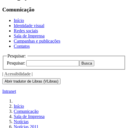
the
screen
Comunicação
reader
to
Início
help
Identidade visual
you
Redes sociais
navigate
Sala de Imprensa
and
Campanhas e publicações
interact
Contatos
with
the
Pesquisar:
content.
Pesquisar:
Busca
|
Acessibilidade
|
Abrir tradutor de Libras (VLibras)
Intranet
Início
Comunicação
Sala de Imprensa
Notícias
Notícias 2011