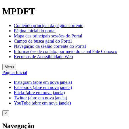
Welcome
MPDFT
to
All
in
Conteúdo principal da página corrente
One
Página inicial do portal
Accessibility
Mapa das principais sessões do Portal
screen
Campo de busca geral do Portal
reader.
Navegação da sessão corrente do Portal
To
Informações de contato, por meio do canal Fale Conosco
start
Recursos de Acessibilidade Web
the
All
Menu
in
Página Inicial
One
Accessibility
Instagram (abre em nova janela)
screen
Facebook (abre em nova janela)
reader,
Flickr (abre em nova janela)
press
Twitter (abre em nova janela)
"Ctrl
YouTube (abre em nova janela)
+
/".
<
This
shortcut
Navegação
activates