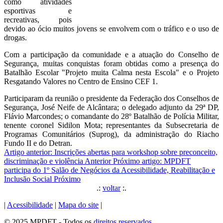
como atividades
esportivas e
recreativas, pois
devido ao ócio muitos jovens se envolvem com o tráfico e o uso de
drogas.
Com a participação da comunidade e a atuação do Conselho de
Segurança, muitas conquistas foram obtidas como a presença do
Batalhão Escolar "Projeto muita Calma nesta Escola" e o Projeto
Resgatando Valores no Centro de Ensino CEF 1.
Participaram da reunião o presidente da Federação dos Conselhos de
Segurança, José Neife de Alcântara; o delegado adjunto da 29ª DP,
Flávio Marcondes; o comandante do 28º Batalhão de Polícia Militar,
tenente coronel Sidilon Mota; representantes da Subsecretaria de
Programas Comunitários (Suprog), da administração do Riacho
Fundo II e do Detran.
Artigo anterior: Inscrições abertas para workshop sobre preconceito,
discriminação e violência
Anterior
Próximo artigo: MPDFT
participa do 1º Salão de Negócios da Acessibilidade, Reabilitação e
Inclusão Social
Próximo
.:
voltar
:.
|
Acessibilidade
|
Mapa do site
|
© 2025 MPDFT - Todos os
direitos reservados
.